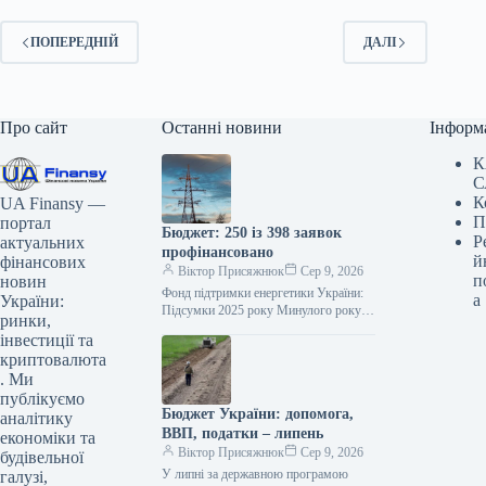
ПОПЕРЕДНІЙ
ДАЛІ
Про сайт
Останні новини
Інформ
К
С
К
UA Finansy —
П
портал
Бюджет: 250 із 398 заявок
Р
актуальних
профінансовано
й
фінансових
Віктор Присяжнюк
Сер 9, 2026
п
новин
Фонд підтримки енергетики України:
а
України:
Підсумки 2025 року Минулого року
ринки,
**Фонд підтримки енергетики
інвестиції та
України** успішно профінансував
криптовалюта
значну частину запитів, схвалених
. Ми
**Міністерством…
публікуємо
Бюджет України: допомога,
аналітику
ВВП, податки – липень
економіки та
Віктор Присяжнюк
Сер 9, 2026
будівельної
У липні за державною програмою
галузі,