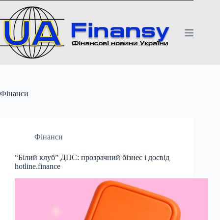
Перейти
до
вмісту
Фінанси
Фінанси
“Білий клуб” ДПС: прозрачний бізнес і досвід
hotline.finance