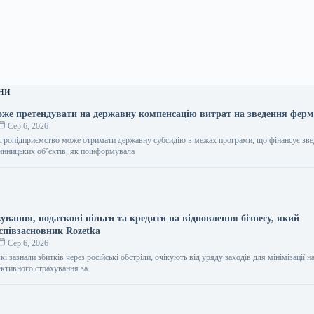
ни
оже претендувати на державну компенсацію витрат на зведення ферм
Сер 6, 2026
агропідприємство може отримати державну субсидію в межах програми, що фінансує зве
инницьких об’єктів, як поінформувала
ування, податкові пільги та кредити на відновлення бізнесу, який
співзасновник Rozetka
Сер 6, 2026
кі зазнали збитків через російські обстріли, очікують від уряду заходів для мінімізації н
ективного страхування за