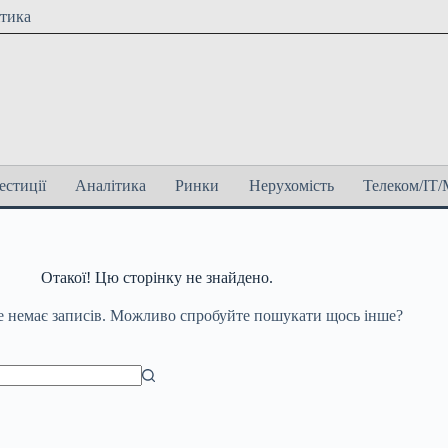
ітика
естиції
Аналітика
Ринки
Нерухомість
Телеком/ІТ/
Отакої! Цю сторінку не знайдено.
е немає записів. Можливо спробуйте пошукати щось інше?
татів