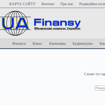
Перейти
КАРТА САЙТУ
Контакт
Про нас
Редакційна пол
до
вмісту
Фінанси
Бізнес
Економіка
Будівництво
Інв
Схоже тут щ
Немає
резуль