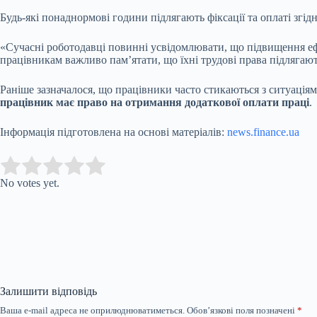
Будь-які понаднормові години підлягають фіксації та оплаті згі
«Сучасні роботодавці повинні усвідомлювати, що підвищення е
працівникам важливо пам’ятати, що їхні трудові права підлягают
Раніше зазначалося, що працівники часто стикаються з ситуаціям
працівник має право на отримання додаткової оплати праці
.
Інформація підготовлена на основі матеріалів:
news.finance.ua
Submit Rating
Rate this item:
No votes yet.
Залишити відповідь
Ваша e-mail адреса не оприлюднюватиметься.
Обов’язкові поля позначені
*