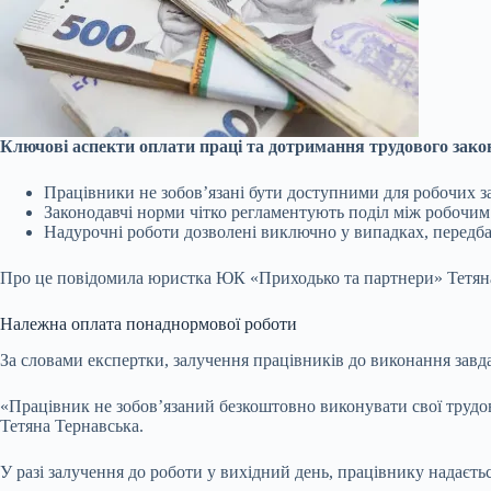
Ключові аспекти оплати праці та дотримання трудового зако
Працівники не зобов’язані бути доступними для робочих за
Законодавчі норми чітко регламентують поділ між робочим
Надурочні роботи дозволені виключно у випадках, передб
Про це повідомила юристка ЮК «Приходько та партнери» Тетяна
Належна оплата понаднормової роботи
За словами експертки, залучення працівників до виконання завд
«Працівник не зобов’язаний безкоштовно виконувати свої трудов
Тетяна Тернавська.
У разі залучення до роботи у вихідний день, працівнику надаєть