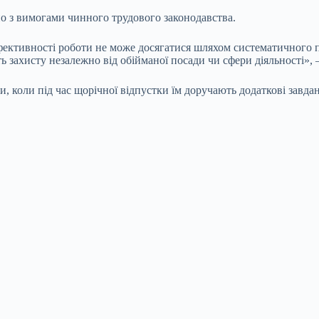
дно з вимогами чинного трудового законодавства.
фективності роботи не може досягатися шляхом систематичного 
ь захисту незалежно від обійманої посади чи сфери діяльності», 
и, коли під час щорічної відпустки їм доручають додаткові завда