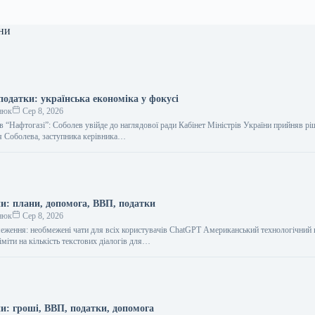
ни
податки: українська економіка у фокусі
нюк
Сер 8, 2026
в “Нафтогазі”: Соболев увійде до наглядової ради Кабінет Міністрів України прийняв р
 Соболева, заступника керівника…
и: плани, допомога, ВВП, податки
нюк
Сер 8, 2026
еження: необмежені чати для всіх користувачів ChatGPT Американський технологічний 
міти на кількість текстових діалогів для…
и: гроші, ВВП, податки, допомога