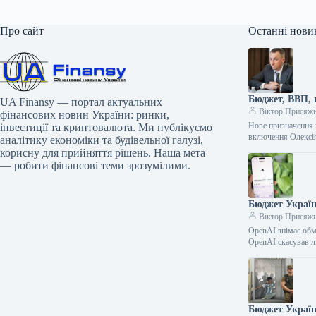
Про сайт
Останні нови
Бюджет, ВВП, 
UA Finansy — портал актуальних
Віктор Присяж
фінансових новин України: ринки,
Нове призначення 
інвестиції та криптовалюта. Ми публікуємо
включення Олексія
аналітику економіки та будівельної галузі,
корисну для прийняття рішень. Наша мета
— робити фінансові теми зрозумілими.
Бюджет Україн
Віктор Присяж
OpenAI знімає обм
OpenAI скасував лі
Бюджет Україн