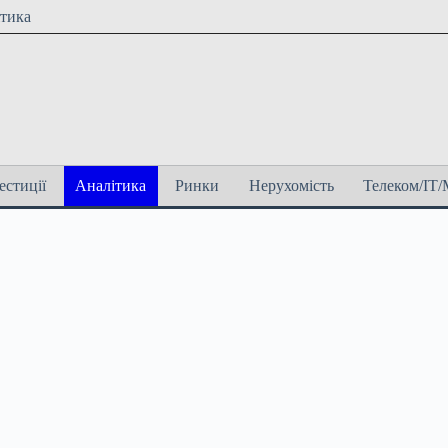
ітика
естиції
Аналітика
Ринки
Нерухомість
Телеком/ІТ/