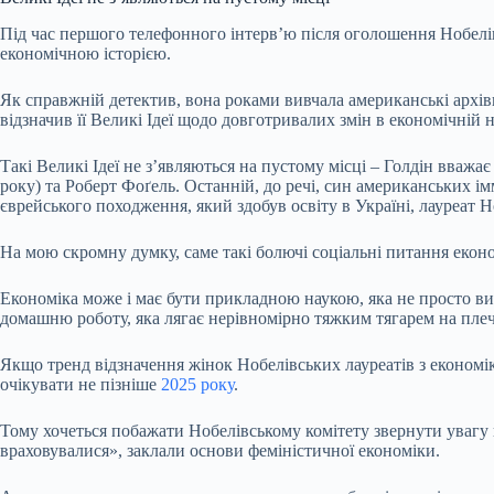
Під час першого телефонного інтервʼю після оголошення Нобелівсь
економічною історією.
Як справжній детектив, вона роками вивчала американські архів
відзначив її Великі Ідеї щодо довготривалих змін в економічній н
Такі Великі Ідеї не зʼявляються на пустому місці – Голдін вважа
року) та Роберт Фоґель. Останній, до речі, син американських і
єврейського походження, який здобув освіту в Україні, лауреат Н
На мою скромну думку, саме такі болючі соціальні питання екон
Економіка може і має бути прикладною наукою, яка не просто ви
домашню роботу, яка лягає нерівномірно тяжким тягарем на плеч
Якщо тренд відзначення жінок Нобелівських лауреатів з економіки
очікувати не пізніше
2025 року
.
Тому хочеться побажати Нобелівському комітету звернути увагу н
враховувалися», заклали основи феміністичної економіки.