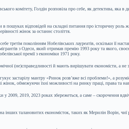
кого комітету, Голдін розповіла про себе, як детектива, яка в д
и в пошуках відповідей на складні питання про історичну роль ж
ерівності жінок за останнє століття.
є себе третім поколінням Нобелівських лауреатів, оскільки її нас
ммігрантів з Одеси, який отримав премію 1993 року та якого, св
обелівської премії з економіки 1971 року.
омічної (не)справедливості й мають вирішувати економісти, а не
гукує застарілу мантру «Ринок розвʼяже всі проблеми!», а розум
і жінок, обмежуючи їхні можливості на ринку праці, права та н
 у 2009, 2019, 2023 роках збережеться, а саме – скорочення вдві
а інших талановитих економісток, таких як Мерилін Ворін, чиї р