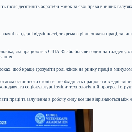
ті, після десятиліть боротьби жінок за свої права в інших галуз
, значні гендерні відмінності, зокрема в рівні оплати праці, зал
оловіка, які працюють в США 35 або більше годин на тиждень, о
авчання.
роках, щоб краще зрозуміти ролі жінок на ринку праці в минулом
отягом останнього століття: необхідність працювати в «дві змін
онодавчі та соціокультурні зміни; технологічний прогрес і струк
плати праці та залучення в робочу силу все ще відрізняються між