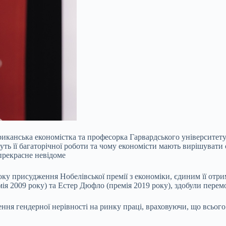
ериканська економістка та професорка Гарвардського університету
ь її багаторічної роботи та чому економісти мають вирішувати с
прекрасне невідоме
року присудження Нобелівської премії з економіки, єдиним її от
мія 2009 року) та Естер Дюфло (премія 2019 року), здобули пере
ння гендерної нерівності на ринку праці, враховуючи, що всього 