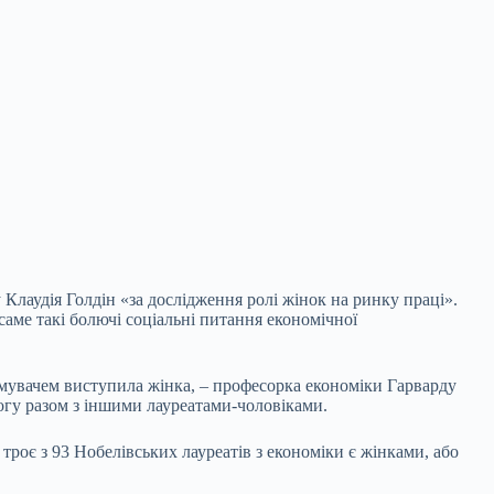
 Клаудія Голдін «за дослідження ролі жінок
на ринку праці».
аме такі болючі соціальні питання економічної
римувачем виступила жінка, – професорка економіки Гарварду
могу разом з іншими лауреатами-чоловіками.
троє з 93 Нобелівських лауреатів з економіки є жінками, або