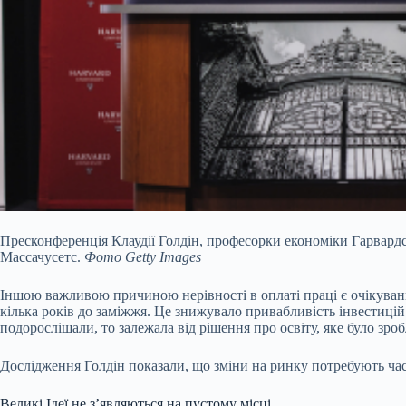
Пресконференція Клаудії Голдін, професорки економіки Гарвардсь
Массачусетс.
Фото Getty Images
Іншою важливою причиною нерівності в оплаті праці є очікуванн
кілька років до заміжжя. Це знижувало привабливість інвестицій 
подорослішали, то залежала від рішення про освіту, яке було зро
Дослідження Голдін показали, що зміни на ринку потребують час
Великі Ідеї не зʼявляються на пустому місці