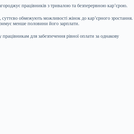
инагороджує працівників з тривалою та безперервною карʼєрою.
, суттєво обмежують можливості жінок до карʼєрного зростання.
отримує менше половини його зарплати.
 працівникам для забезпечення рівної оплати за однакову