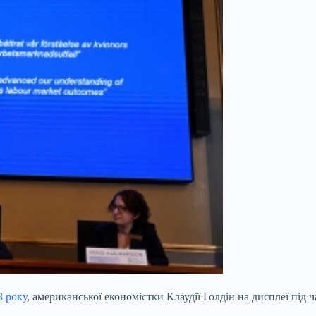
3 року
, американської економістки Клаудії Голдін на дисплеї під 