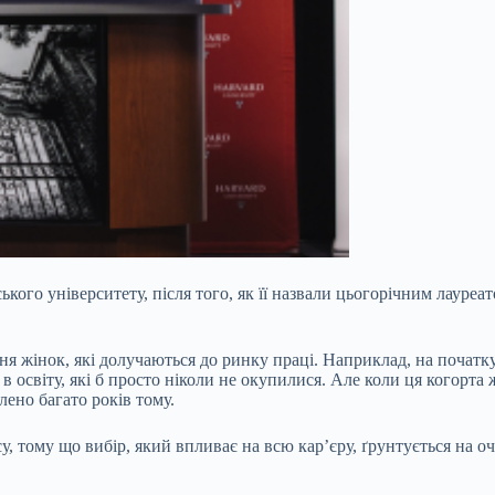
кого університету, після того, як її назвали цьогорічним лауреа
я жінок, які долучаються до ринку праці. Наприклад, на початк
в освіту, які б просто ніколи не окупилися. Але коли ця когорта 
блено багато років тому.
у, тому що вибір, який впливає на всю карʼєру, ґрунтується на 