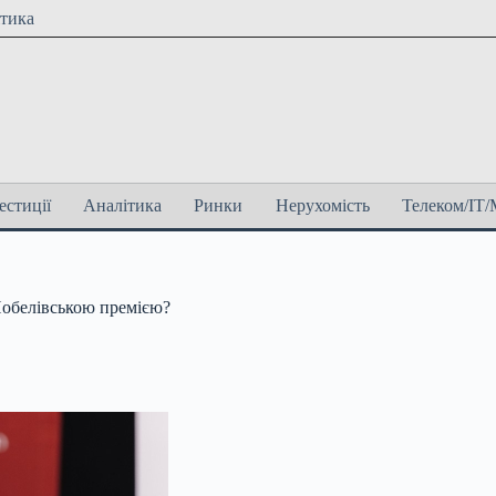
ітика
естиції
Аналітика
Ринки
Нерухомість
Телеком/ІТ/
Нобелівською премією?