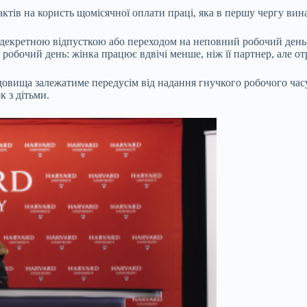
актів на користь щомісячної оплати праці, яка в першу чергу в
я декретною відпусткою або переходом на неповний робочий день
 робочий день: жінка працює вдвічі менше, ніж її партнер, але 
овища залежатиме передусім від надання гнучкого робочого часу
к з дітьми.