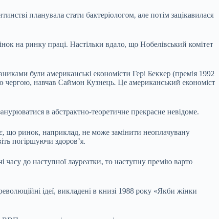
итинстві планувала стати бактеріологом, але потім зацікавилася
інок на ринку праці. Настільки вдало, що Нобелівський комітет
тавниками були американські економісти Гері Беккер (премія 1992
оєю чергою, навчав Саймон Кузнець. Це американський економіст
 занурюватися в абстрактно-теоретичне прекрасне невідоме.
іє, що ринок, наприклад, не може замінити неоплачувану
авіть погіршуючи здоров’я.
чі часу до наступної лауреатки, то наступну премію варто
еволюційні ідеї, викладені в книзі 1988 року «Якби жінки