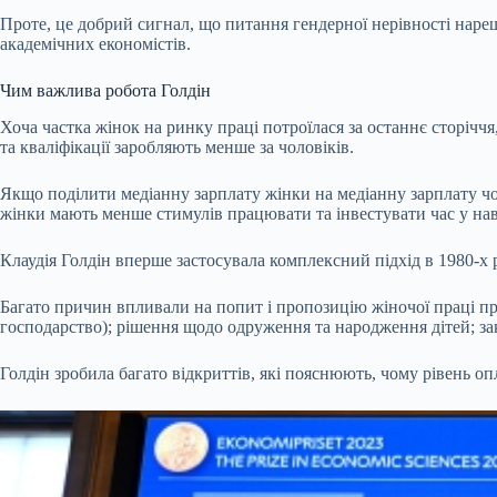
Проте, це добрий сигнал, що питання гендерної нерівності нареш
академічних економістів.
Чим важлива робота Голдін
Хоча частка жінок на ринку праці потроїлася за останнє сторіччя
та кваліфікації заробляють менше за чоловіків.
Якщо поділити медіанну зарплату жінки на медіанну зарплату ч
жінки мають менше стимулів працювати та інвестувати час у н
Клаудія Голдін вперше застосувала комплексний підхід в 1980-х 
Багато причин впливали на попит і пропозицію жіночої праці пр
господарство); рішення щодо одруження та народження дітей; зак
Голдін зробила багато відкриттів, які пояснюють, чому рівень о