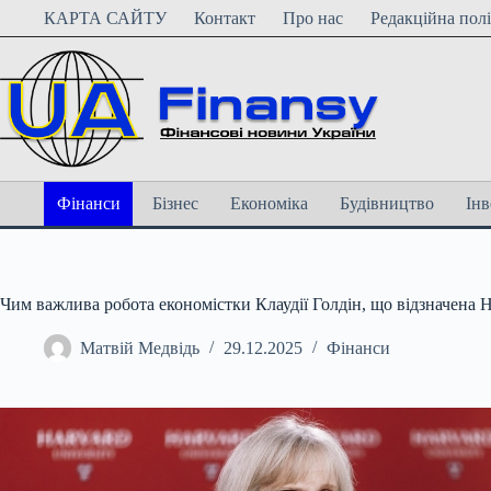
Перейти
КАРТА САЙТУ
Контакт
Про нас
Редакційна пол
до
вмісту
Фінанси
Бізнес
Економіка
Будівництво
Інв
Чим важлива робота економістки Клаудії Голдін, що відзначена 
Матвій Медвідь
29.12.2025
Фінанси