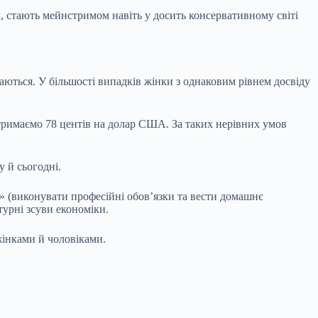
ях, стають мейнстримом навіть у досить консервативному світі
ишаються. У більшості випадків жінки з однаковим рівнем досвіду
тримаємо 78 центів на долар США. За таких нерівних умов
у й сьогодні.
и» (виконувати професійні обовʼязки та вести домашнє
турні зсуви економіки.
 жінками й чоловіками.