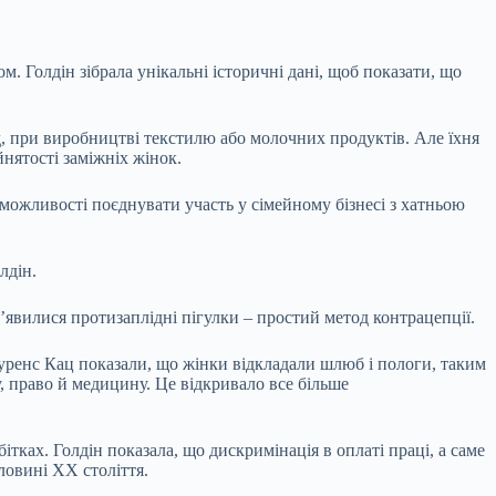
. Голдін зібрала унікальні історичні дані, щоб показати, що
д, при виробництві текстилю або молочних продуктів. Але їхня
йнятості заміжніх жінок.
можливості поєднувати участь у сімейному бізнесі з хатньою
олдін.
зʼявилися протизаплідні пігулки – простий метод контрацепції.
оуренс Кац показали, що жінки відкладали шлюб і пологи, таким
, право й медицину. Це відкривало все більше
ітках. Голдін показала, що дискримінація в оплаті праці, а саме
оловині XX століття.