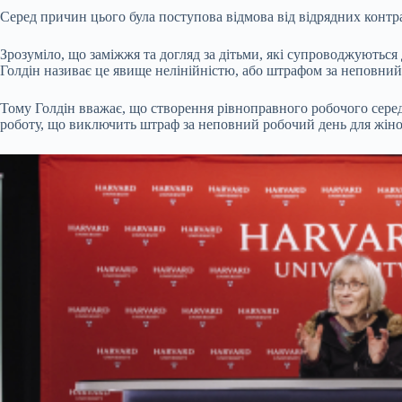
Серед причин цього була поступова відмова від відрядних контр
Зрозуміло, що заміжжя та догляд за дітьми, які супроводжуютьс
Голдін називає це явище нелінійністю, або штрафом за неповний
Тому Голдін вважає, що створення рівноправного робочого серед
роботу, що виключить штраф за неповний робочий день для жіно