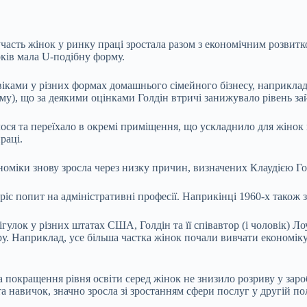
асть жінок у ринку праці зростала разом з економічним розвитком
років мала U-подібну форму.
віками у різних формах домашнього сімейного бізнесу, наприкла
ому), що за деякими оцінками Голдін втричі занижувало рівень за
ося та переїхало в окремі приміщення, що ускладнило для жінок 
праці.
ономіки знову зросла через низку причин, визначених Клаудією Г
іс попит на адміністративні професії. Наприкінці 1960-х також 
улок у різних штатах США, Голдін та її співавтор (і чоловік) Л
у. Наприклад, усе більша частка жінок почали вивчати економіку
 покращення рівня освіти серед жінок не знизило розриву у зароб
та навичок, значно зросла зі зростанням сфери послуг у другій п