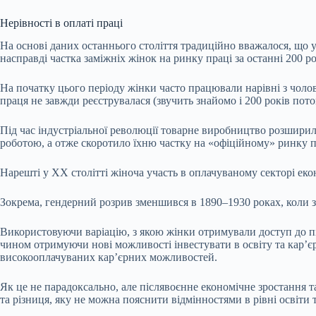
Нерівності в оплаті праці
На основі даних останнього століття традиційно вважалося, що уч
насправді частка заміжніх жінок на ринку праці за останні 200 
На початку цього періоду жінки часто працювали нарівні з чоло
праця не завжди реєструвалася (звучить знайомо і 200 років пот
Під час індустріальної революції товарне виробництво розширил
роботою, а отже скоротило їхню частку на «офіційному» ринку 
Нарешті у XX столітті жіноча участь в оплачуваному секторі ек
Зокрема, гендерний розрив зменшився в 1890–1930 роках, коли зр
Використовуючи варіацію, з якою жінки отримували доступ до піг
чином отримуючи нові можливості інвестувати в освіту та карʼєр
високооплачуваних кар’єрних можливостей.
Як це не парадоксально, але післявоєнне економічне зростання та
та різниця, яку не можна пояснити відмінностями в рівні освіти 