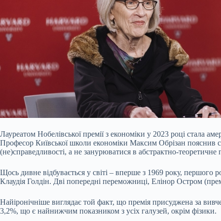
Лауреатом Нобелівської премії з економіки у 2023 році стала ам
Професор Київської школи економіки Максим Обрізан пояснив сут
(не)справедливості, а не занурюватися в абстрактно-теоретичне 
Щось дивне відбувається у світі – вперше з 1969 року, першого 
Клаудія Голдін. Дві попередні переможниці, Елінор Остром (пре
Найіронічніше виглядає той факт, що премія присуджена за вивче
3,2%, що є найнижчим показником з усіх галузей, окрім фізики.