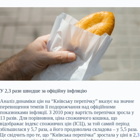
У 2,3 рази швидше за офіційну інфляцію
Аналіз динаміки цін на “Київську перепічку” вказує на значне
перевищення темпів її подорожчання над офіційними
показниками інфляції. З 2010 року вартість перепічки зросла у
13 разів. Для порівняння, ціна споживчого кошика, що
відображає індекс споживчих цін (ІСЦ), за той самий період
збільшилася у 5,7 раза, а його продовольча складова – у 5,5 раза.
Це свідчить про те, що “Київська перепічка” зростала у ціні в 2,
3