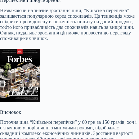
Перспективи ціноутворення
Незважаючи на значне зростання ціни, “Київська перепічка”
залишається популярною серед споживачів. Ця тенденція може
свідчити про відносну еластичність попиту на даний продукт,
тобто його привабливість для споживачів навіть за вищої ціни.
Однак, подальше зростання цін може призвести до перегляду
споживацьких звичок.
Висновок
Поточна ціна “Київської перепічки” у 60 грн за 150 грамів, хоч і
є значною у порівнянні з минулими роками, відображає
складний комплекс економічних чинників. Зростання вартості
сировини, операційних та логістичних витрат, а також