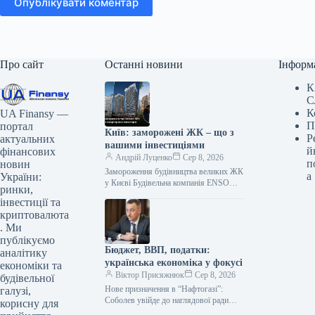
Опублікувати коментар
Про сайт
Останні новини
Інформ
К
С
К
UA Finansy —
П
портал
Київ: заморожені ЖК – що з
Р
актуальних
вашими інвестиціями
й
фінансових
Андрій Луценко
Сер 8, 2026
п
новин
Замороження будівництва великих ЖК
а
України:
у Києві Будівельна компанія ENSO
ринки,
припинила роботи на трьох
інвестиції та
масштабних житлових комплексах у
криптовалюта
Києві: Poetica, Diadans…
. Ми
публікуємо
Бюджет, ВВП, податки:
аналітику
українська економіка у фокусі
економіки та
Віктор Присяжнюк
Сер 8, 2026
будівельної
Нове призначення в “Нафтогазі”:
галузі,
Соболев увійде до наглядової ради
корисну для
Кабінет Міністрів України прийняв