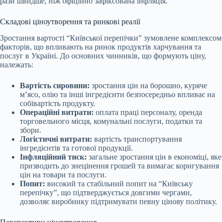
рази швидше, ніж офіційно зафіксована інфляція.
Складові ціноутворення та ринкові реалії
Зростання вартості “Київської перепічки” зумовлене комплексом
факторів, що впливають на ринок продуктів харчування та
послуг в Україні. До основних чинників, що формують ціну,
належать:
Вартість сировини:
зростання цін на борошно, куряче
м’ясо, олію та інші інгредієнти безпосередньо впливає на
собівартість продукту.
Операційні витрати:
оплата праці персоналу, оренда
торговельного місця, комунальні послуги, податки та
збори.
Логістичні витрати:
вартість транспортування
інгредієнтів та готової продукції.
Інфляційний тиск:
загальне зростання цін в економіці, яке
призводить до знецінення грошей та вимагає коригування
цін на товари та послуги.
Попит:
високий та стабільний попит на “Київську
перепічку”, що підтверджується довгими чергами,
дозволяє виробнику підтримувати певну цінову політику.