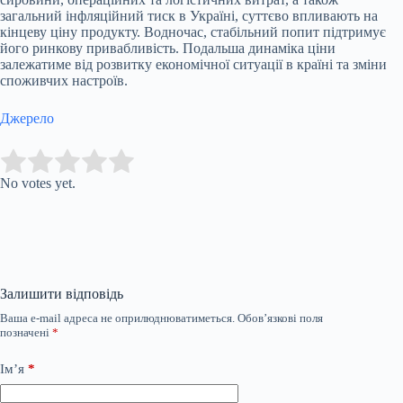
загальний інфляційний тиск в Україні, суттєво впливають на
кінцеву ціну продукту. Водночас, стабільний попит підтримує
його ринкову привабливість. Подальша динаміка ціни
залежатиме від розвитку економічної ситуації в країні та зміни
споживчих настроїв.
Джерело
Submit Rating
Rate this item:
No votes yet.
Залишити відповідь
Ваша e-mail адреса не оприлюднюватиметься.
Обов’язкові поля
позначені
*
Ім’я
*