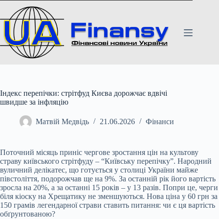
Перейти
до
вмісту
Індекс перепічки: стрітфуд Києва дорожчає вдвічі
швидше за інфляцію
Матвій Медвідь
21.06.2026
Фінанси
Поточний місяць приніс чергове зростання цін на культову
страву київського стрітфуду – “Київську перепічку”. Народний
вуличний делікатес, що готується у столиці України
майже
півстоліття, подорожчав ще на 9%. За останній рік його вартість
зросла на 20%, а за останні 15 років – у 13 разів. Попри це, черги
біля кіоску на Хрещатику не зменшуються. Нова ціна у 60 грн за
150 грамів легендарної страви ставить питання: чи є ця вартість
обґрунтованою?