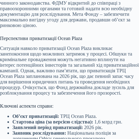
чинного законодавства. ФДМУ відкритий до співпраці з
правоохоронними органами та готовий надати всю необхідну
документацію для розслідування. Мета Фонду – забезпечити
максимально вигідну угоду для держави, продавши об’єкт за
ринковою ціною.
Перспективи приватизації Ocean Plaza
Ситуація навколо приватизації Ocean Plaza викликає
занепокоєння щодо можливих затримок у процесі. Обшуки та
кримінальне провадження можуть негативно вплинути на
інтерес потенційних інвесторів та загальний хід приватизаційної
кампанії. Однак, важливо пам’ятати, що приватизація ТРЦ
Ocean Plaza запланована на 2026 рік, що дає певний запас часу
для вирішення юридичних питань та проведення необхідних
процедур. Очікується, що Фонд держмайна докладе зусиль для
розблокування процесу та забезпечення його прозорості.
Ключові аспекти справи:
Об’єкт приватизації:
ТРЦ Ocean Plaza.
Стартова ціна (за версією слідства):
1,6 млрд грн.
Заявлений період приватизації:
2026 рік.
Заявник розслідування:
Національна поліція за
дорученням Офісу генерального прокурора.