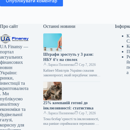
Опублікувати коментар
Про сайт
Останні новини
Інформ
К
С
К
UA Finansy —
П
портал
Штрафи зростуть у 3 рази:
Р
актуальних
НБУ б’є на сполох
й
фінансових
Лариса Пилипенко
Сер 7, 2026
п
новин
Кабінет Міністрів України схвалив
а
України:
законопроєкт, який передбачає значне
ринки,
збільшення адміністративних штрафів
інвестиції та
за порушення законодавства у сфері
криптовалюта
фінансових питань, а також…
. Ми
публікуємо
25% компаній готові до
аналітику
інклюзивності: статистика
економіки та
Лариса Пилипенко
Сер 7, 2026
будівельної
Тема безбар’єрності та інклюзивності,
галузі,
яка раніше сприймалася переважно як
корисну для
елемент соціальної відповідальності,