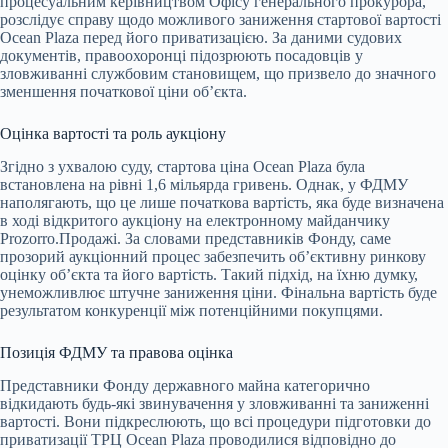
процесуальним керівництвом Офісу генерального прокурора,
розслідує справу щодо можливого заниження стартової вартості
Ocean Plaza перед його приватизацією. За даними судових
документів, правоохоронці підозрюють посадовців у
зловживанні службовим становищем, що призвело до значного
зменшення початкової ціни об’єкта.
Оцінка вартості та роль аукціону
Згідно з ухвалою суду, стартова ціна Ocean Plaza була
встановлена на рівні 1,6 мільярда гривень. Однак, у ФДМУ
наполягають, що це лише початкова вартість, яка буде визначена
в ході відкритого аукціону на електронному майданчику
Prozorro.Продажі. За словами представників Фонду, саме
прозорий аукціонний процес забезпечить об’єктивну ринкову
оцінку об’єкта та його вартість. Такий підхід, на їхню думку,
унеможливлює штучне заниження ціни. Фінальна вартість буде
результатом конкуренції між потенційними покупцями.
Позиція ФДМУ та правова оцінка
Представники Фонду державного майна категорично
відкидають будь-які звинувачення у зловживанні та заниженні
вартості. Вони підкреслюють, що всі процедури підготовки до
приватизації ТРЦ Ocean Plaza проводилися відповідно до