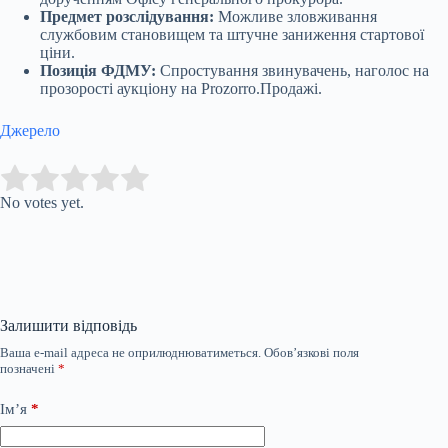
Предмет розслідування:
Можливе зловживання
службовим становищем та штучне заниження стартової
ціни.
Позиція ФДМУ:
Спростування звинувачень, наголос на
прозорості аукціону на Prozorro.Продажі.
Джерело
Submit Rating
Rate this item:
No votes yet.
Залишити відповідь
Ваша e-mail адреса не оприлюднюватиметься.
Обов’язкові поля
позначені
*
Ім’я
*