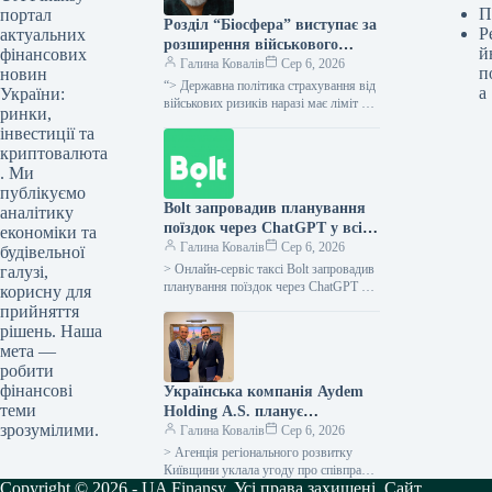
П
портал
Розділ “Біосфера” виступає за
Р
актуальних
розширення військового
й
фінансових
страхування на товари та
Галина Ковалів
Сер 6, 2026
п
новин
сировину, а також за
“> Державна політика страхування від
а
України:
запровадження мораторію на
військових ризиків наразі має ліміт у
ринки,
30 мільйонів гривень для кожної
перевірки.
інвестиції та
юридичної особи та охоплює…
криптовалюта
. Ми
публікуємо
Bolt запровадив планування
аналітику
поїздок через ChatGPT у всіх
економіки та
країнах, де працює.
Галина Ковалів
Сер 6, 2026
будівельної
> Онлайн-сервіс таксі Bolt запровадив
галузі,
планування поїздок через ChatGPT в
корисну для
усіх країнах своєї присутності,
прийняття
включаючи Україну. Згідно з
рішень. Наша
пресрелізом компанії,…
мета —
робити
фінансові
Українська компанія Aydem
теми
Holding A.S. планує
зрозумілими.
будівництво відновлюваних
Галина Ковалів
Сер 6, 2026
джерел енергії потужністю до
> Агенція регіонального розвитку
100 МВт на Київщині –
Київщини уклала угоду про співпрацю
Copyright © 2026 - UA Finansy. Усі права захищені. Сайт
з Aydem Holding A.S., одним із
меморандум