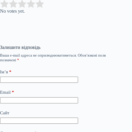
Submit Rating
Rate this item:
No votes yet.
Залишити відповідь
Ваша e-mail адреса не оприлюднюватиметься.
Обов’язкові поля
позначені
*
Ім’я
*
Email
*
Сайт