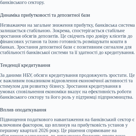
банківського сектору.
Динаміка прибутковості та депозитної бази
Незважаючи на загальне зниження прибутку, банківська система
залишається стабільною. Зокрема, спостерігається стабільне
зростання обсягів депозитів. Це свідчить про довіру клієнтів до
фінансових установ та їхню готовність розміщувати кошти в
банках. Зростання депозитної бази є позитивним сигналом для
стабільності банківської системи та її здатності до кредитування.
Тенденції кредитування
За даними НБУ, обсяги кредитування продовжують зростати. Це
є важливим показником відновлення економічної активності та
стимулом для розвитку бізнесу. Зростання кредитування в
умовах сповільнення економіки вказує на ефективність роботи
банківського сектору та його роль у підтримці підприємництва.
Вплив оподаткування
Підвищення податкового навантаження на банківський сектор є
ключовим фактором, що вплинув на прибутковість установ у
першому кварталі 2026 року. Це рішення спрямоване на
збільшення надходжень до державного бюджету, проте воно