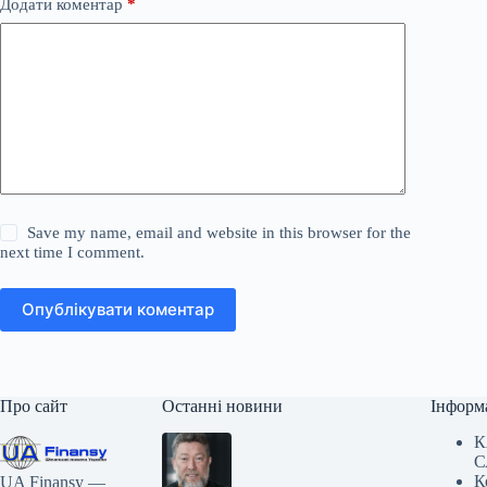
Додати коментар
*
Save my name, email and website in this browser for the
next time I comment.
Опублікувати коментар
Про сайт
Останні новини
Інформ
К
С
К
UA Finansy —