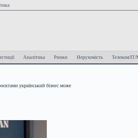
ітика
естиції
Аналітика
Ринки
Нерухомість
Телеком/ІТ/
роєктами український бізнес може