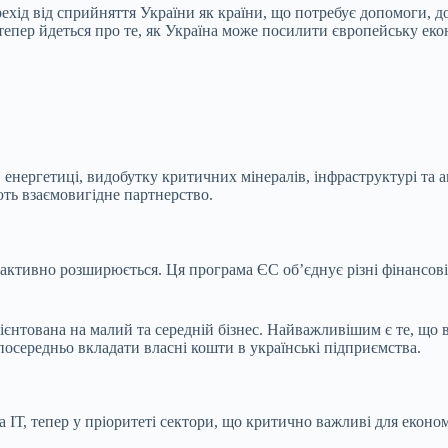
ехід від сприйняття України як країни, що потребує допомоги, до
епер йдеться про те, як Україна може посилити європейську екон
в енергетиці, видобутку критичних мінералів, інфраструктурі та
ть взаємовигідне партнерство.
активно розширюється. Ця програма ЄС обʼєднує різні фінансові і
ієнтована на малий та середній бізнес. Найважливішим є те, що 
посередньо вкладати власні кошти в українські підприємства.
 ІТ, тепер у пріоритеті сектори, що критично важливі для економ