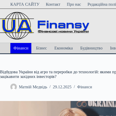
Перейти
КАРТА САЙТУ
Контакт
Про нас
Редакційна пол
до
вмісту
Фінанси
Бізнес
Економіка
Будівництво
Інв
Відбудова України від агро та переробки до технологій: якими п
зацікавити західних інвесторів?
Матвій Медвідь
29.12.2025
Фінанси