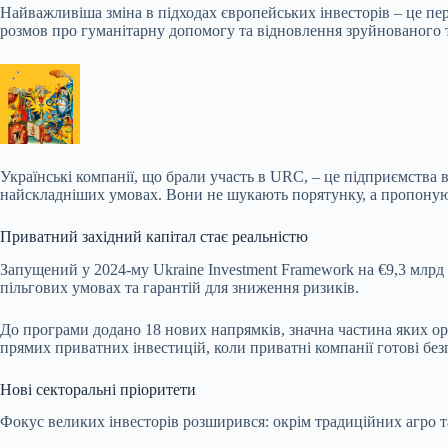
Найважливіша зміна в підходах європейських інвесторів – це пер
розмов про гуманітарну допомогу та відновлення зруйнованого т
Українські компанії, що брали участь в URC, – це підприємства 
найскладніших умовах. Вони не шукають порятунку, а пропоную
Приватний західний капітал стає реальністю
Запущений у 2024-му Ukraine Investment Framework на €9,3 млрд 
пільгових умовах та гарантій для зниження ризиків.
До програми додано 18 нових напрямків, значна частина яких ор
прямих приватних інвестицій, коли приватні компанії готові без
Нові секторальні пріоритети
Фокус великих інвесторів розширився: окрім традиційних агро та