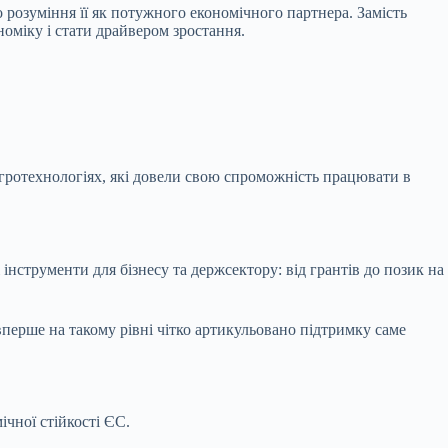
 розуміння її як потужного економічного партнера. Замість
оміку і стати драйвером зростання.
 агротехнологіях, які довели свою спроможність працювати в
нструменти для бізнесу та держсектору: від грантів до позик на
вперше на такому рівні чітко артикульовано підтримку саме
ічної стійкості ЄС.