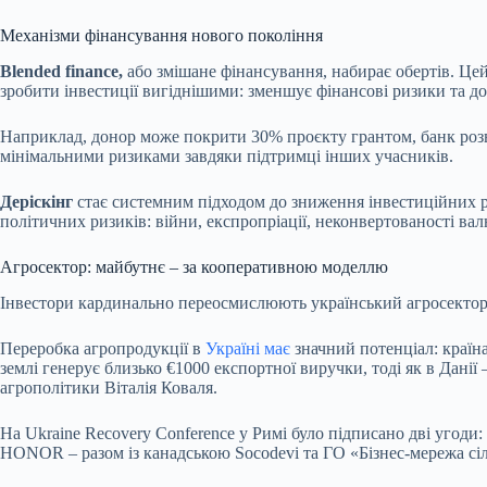
Механізми фінансування нового покоління
Blended finance,
або змішане фінансування, набирає обертів. Цей 
зробити інвестиції вигіднішими: зменшує фінансові ризики та д
Наприклад, донор може покрити 30% проєкту грантом, банк розви
мінімальними ризиками завдяки підтримці інших учасників.
Деріскінг
стає системним підходом до зниження інвестиційних ри
політичних ризиків: війни, експропріації, неконвертованості в
Агросектор: майбутнє – за кооперативною моделлю
Інвестори кардинально переосмислюють український агросектор.
Переробка агропродукції в
Україні має
значний потенціал: країна
землі генерує близько €1000 експортної виручки, тоді як в Дані
агрополітики Віталія Коваля.
На Ukraine Recovery Conference у Римі було підписано дві угоди
HONOR – разом із канадською Socodevi та ГО «Бізнес-мережа сі