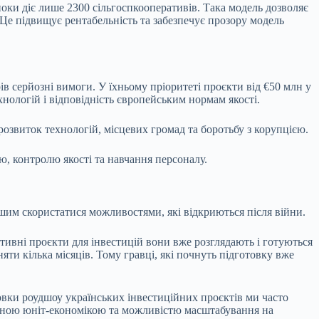
поки діє лише 2300 сільгоспкооперативів. Така модель дозволяє
 Це підвищує рентабельність та забезпечує прозору модель
ів серйозні вимоги. У їхньому пріоритеті проєкти від €50 млн у
хнологій і відповідність європейським нормам якості.
 розвиток технологій, місцевих громад та боротьбу з корупцією.
ю, контролю якості та навчання персоналу.
ршим скористатися можливостями, які відкриються після війни.
тивні проєкти для інвестицій вони вже розглядають і готуються
яти кілька місяців. Тому гравці, які почнуть підготовку вже
овки роудшоу українських інвестиційних проєктів ми часто
леною
юніт-економікою
та можливістю масштабування на