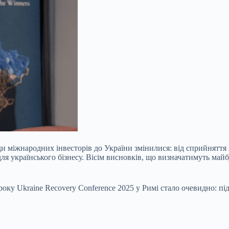
оди міжнародних інвесторів до України змінилися: від сприйнятт
я українського бізнесу. Вісім висновків, що визначатимуть майбу
року Ukraine Recovery Conference 2025 у Римі стало очевидно: п