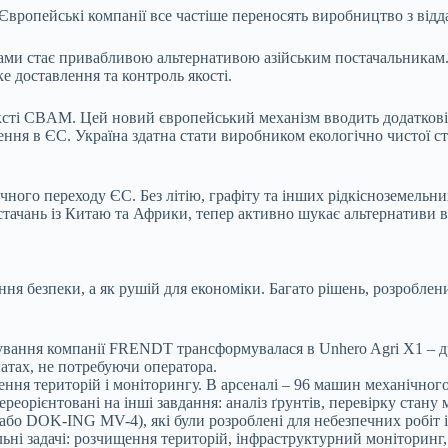
 Європейські компанії все частіше переносять виробництво з від
рами стає привабливою альтернативою азійським постачальникам
 доставлення та контроль якості.
ксті
CBAM
. Цей новий європейський механізм вводить додаткові 
зення в ЄС. Україна здатна стати виробником екологічно чистої с
ного переходу ЄС. Без літію, графіту та інших рідкісноземельн
стачань із Китаю та Африки, тепер активно шукає альтернативи в
ня безпеки, а як рушій для економіки. Багато рішень, розробле
ування компанії FRENDT трансформувалася в Unhero Agri X1 – д
натах, не потребуючи оператора.
ння територій і моніторингу. В арсеналі – 96 машин механічног
реорієнтовані на інші завдання: аналіз ґрунтів, перевірку стану
або DOK-ING MV-4), які були розроблені для небезпечних робіт і
ьні задачі: розчищення територій, інфраструктурний моніторинг, 