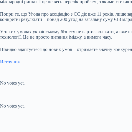
міжнародні ринки. І це не весь перелік проблем, з якими стикают
Попри те, що Угода про асоціацію з ЄС діє вже 11 років, лише з
конкретні результати – понад 200 угод на загальну суму €13 млрд
У таких умовах українському бізнесу не варто зволікати, а вже в
технології. Це не просто питання іміджу, а вимога часу.
Швидко адаптуєтеся до нових умов – отримаєте значну конкурент
Источник
Submit Rating
Rate this
item:
No votes yet.
Submit Rating
Rate this item:
No votes yet.