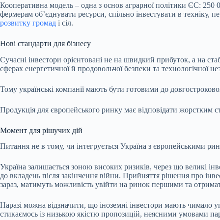
Кооперативна модель – одна з основ аграрної політики ЄС: 250 0
фермерам обʼєднувати ресурси, спільно інвестувати в техніку, п
розвитку громад
і сіл.
Нові стандарти для бізнесу
Сучасні інвестори орієнтовані не на швидкий прибуток, а на стаб
сферах енергетичної й продовольчої безпеки та технологічної не
Тому українські компанії мають бути готовими до довгостроково
Продукція для європейського ринку має відповідати жорстким ста
Момент для рішучих дій
Питання не в тому, чи інтегрується Україна з європейськими рин
Україна залишається зоною високих ризиків, через що великі інв
до вкладень після закінчення війни. Прийняття рішення про інве
зараз, матимуть можливість увійти на ринок першими та отримат
Наразі можна відзначити, що іноземні інвестори мають чимало у
стикаємось із низькою якістю пропозицій, неясними умовами пар