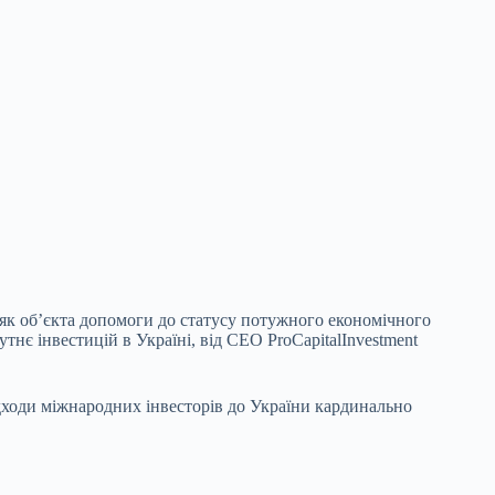
я як обʼєкта допомоги до статусу потужного
економічного
тнє інвестицій в Україні, від CEO ProCapitalInvestment
ідходи міжнародних інвесторів до України кардинально