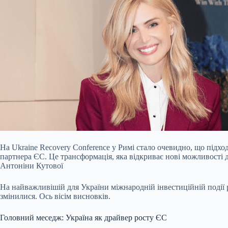
На Ukraine Recovery Conference у Римі стало очевидно, що підх
партнера ЄС. Це трансформація, яка відкриває нові можливості дл
Антоніни Кутової
На найважливішій для України міжнародній інвестиційній події 
змінилися. Ось вісім висновків.
Головний меседж: Україна як драйвер росту ЄС