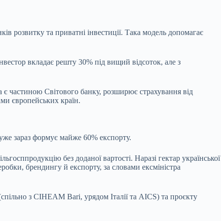
нків розвитку та приватні інвестиції. Така модель допомагає
нвестор вкладає решту 30% під вищий відсоток, але з
ка є частиною Світового банку, розширює страхування від
вами європейських країн.
уже зараз формує майже 60% експорту.
ьгосппродукцію без доданої вартості. Наразі гектар української
еробки, брендингу й експорту, за словами ексміністра
спільно з CIHEAM Bari, урядом Італії та AICS) та проєкту