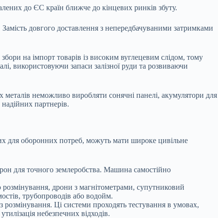
далених до ЄС країн ближче до кінцевих ринків збуту.
. Замість довгого доставлення з непередбачуваними затримками
збори на імпорт товарів із високим вуглецевим слідом, тому
талі, використовуючи запаси залізної руди та розвиваючи
их металів неможливо виробляти сонячні панелі, акумулятори для
 надійних партнерів.
них для оборонних потреб, можуть мати широке цивільне
рон для точного землеробства. Машина самостійно
о розмінування, дрони з магнітометрами, супутниковий
 мостів, трубопроводів або водойм.
з розмінування. Ці системи проходять тестування в умовах,
утилізація небезпечних відходів.