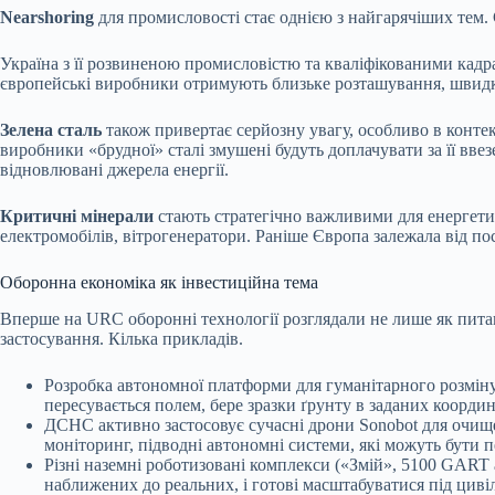
Nearshoring
для промисловості стає однією з найгарячіших тем.
Україна з її розвиненою промисловістю та кваліфікованими кад
європейські виробники отримують близьке розташування, швидке
Зелена сталь
також привертає серйозну увагу, особливо в конте
виробники «брудної» сталі змушені будуть доплачувати за її вве
відновлювані джерела енергії.
Критичні мінерали
стають стратегічно важливими для енергетич
електромобілів, вітрогенератори. Раніше Європа залежала від по
Оборонна економіка як інвестиційна тема
Вперше на URC оборонні технології розглядали не лише як питан
застосування. Кілька прикладів.
Розробка автономної платформи для гуманітарного розмін
пересувається полем, бере зразки ґрунту в заданих коорди
ДСНС активно застосовує сучасні дрони Sonobot для очище
моніторинг, підводні автономні системи, які можуть бути пе
Різні наземні роботизовані комплекси («Змій», 5100 GART 
наближених до реальних, і готові масштабуватися під цивіл