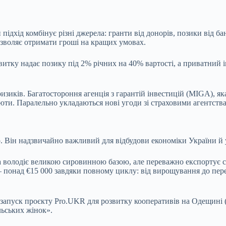
підхід комбінує різні джерела: гранти від донорів, позики від ба
озволяє отримати гроші на кращих умовах.
тку надає позику під 2% річних на 40% вартості, а приватний і
зиків. Багатостороння агенція з гарантій інвестицій (MIGA), я
алюти. Паралельно укладаються нові угоди зі страховими агентст
 Він надзвичайно важливий для відбудови економіки України й 
 володіє великою сировинною базою, але переважно експортує сіл
ї – понад €15 000 завдяки повному циклу: від вирощування до пер
: запуск проєкту Pro.UKR для розвитку кооперативів на Одещині (
льських жінок».