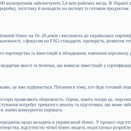
00 кооперативів забезпечують 5,4 млн робочих місць. В Україні 
ереробку, логістику й виходити на експорт із готовим продуктом.
ільний бізнес на 10–20 років і висувають до українських партнер
залежності, з фокусом на ESG-стандарти, прозорість, розвиток те
го партнерства та інвестицій в обладнання, навчання персоналу,
ндартам якості та безпеки, що вимагає інвестицій у сертифікаці
ками, це вже відбувається. Питання в тому, хто буде готовий пе
естори проявляють обережність. Однак, навіть попри це, перспек
стування потребує тривалого аналізу та підготовки, що може зайн
и значні конкурентні переваги.
переджень щодо вкладень в український бізнес. У процесі підгот
тнерства, відсутністю чіткої бізнес-моделі, недостатньо розроб