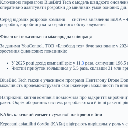
Ключовою перевагою BlueBird Tech є модель швидкого оновлення п
оперативно адаптувати розробки до мінливих умов бойових дій.
Серед відомих розробок компанії — система виявлення БпЛА «Чу
розробки, виробництва та сервісного обслуговування.
Фінансові показники та міжнародна співпраця
За даними YouControl, ТОВ «Блюберд тех» було засноване у 202
зростання фінансових показників:
У 2025 році дохід компанії зріс у 11,
3
раза, сягнувши 196,5 м
Чистий прибуток збільшився у 5,5 раза, склавши 31 млн гр
BlueBird Tech також є учасником програми Пентагону Drone Domin
можливість продемонструвати свої інженерні можливості та впл
Наприкінці квітня компанія повідомила про відкриття виробниц
ракет. Окрім оборонних систем, розробляються й інші ракетні рі
КАБи: ключовий елемент сучасної повітряної війни
Керовані авіаційні бомби (КАБи) відіграють вирішальну роль у 