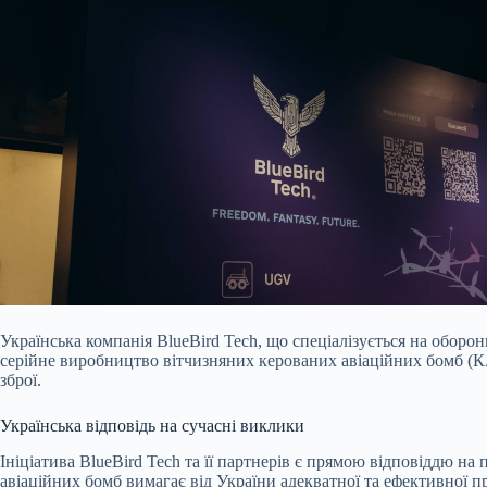
Українська компанія BlueBird Tech, що спеціалізується на обор
серійне виробництво вітчизняних керованих авіаційних бомб (КА
зброї.
Українська відповідь на сучасні виклики
Ініціатива BlueBird Tech та її партнерів є прямою відповіддю на
авіаційних бомб вимагає від України адекватної та ефективної 