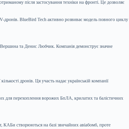
отриманому після застосування техніки на фронті. Це дозволяє
V-дронів. BlueBird Tech активно розвиває модель повного циклу
р Вершина та Денис Любчик. Компанія демонструє значне
ількості дронів. Ця участь надає українській компанії
них для перехоплення ворожих БпЛА, крилатих та балістичних
ет, КАБи створюються на базі звичайних авіабомб, проте