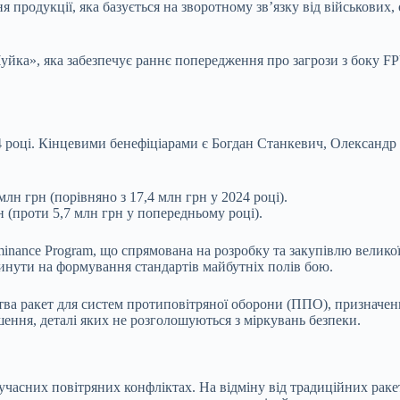
родукції, яка базується на зворотному зв’язку від військових, 
йка», яка забезпечує раннє попередження про загрози з боку FP
4 році. Кінцевими бенефіціарами є Богдан Станкевич, Олександ
лн грн (порівняно з 17,4 млн грн у 2024 році).
н (проти 5,7 млн грн у попередньому році).
ance Program, що спрямована на розробку та закупівлю великої к
инути на формування стандартів майбутніх полів бою.
тва ракет для систем протиповітряної оборони (ППО), призначе
шення, деталі яких не розголошуються з міркувань безпеки.
сучасних повітряних конфліктах. На відміну від традиційних рак