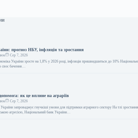
ни
аїни: прогноз НБУ, інфляція та зростання
нюк
Сер 7, 2026
оміка України зросте на 1,8% у 2026 році, інфляція пришвидшиться до 10% Національн
в своє бачення…
опомога: як це вплине на аграріїв
нюк
Сер 7, 2026
 України запроваджує гнучкіші умови для підтримки аграрного сектору На тлі зростання
ською агресією, Національний банк України…