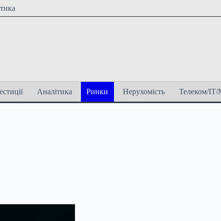
ітика
естиції
Аналітика
Ринки
Нерухомість
Телеком/ІТ/