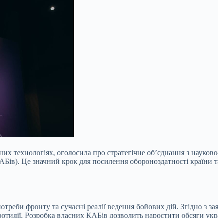
онних технологіях, оголосила про стратегічне об’єднання з наук
Бів). Це значний крок для посилення обороноздатності країни т
 потреби фронту та сучасні реалії ведення бойових дій. Згідно з 
протидії. Розробка власних КАБів дозволить наростити обсяги ук