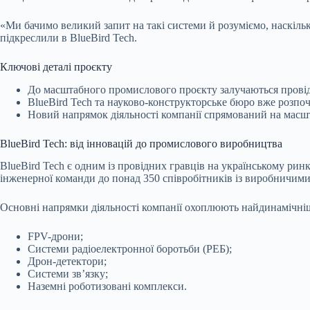
«Ми бачимо великий запит на такі системи й розуміємо, наскіл
підкреслили в BlueBird Tech.
Ключові деталі проєкту
До масштабного промислового проєкту залучаються провідні
BlueBird Tech та науково-конструкторське бюро вже розпо
Новий напрямок діяльності компанії спрямований на масш
BlueBird Tech: від інновацій до промислового виробництва
BlueBird Tech є одним із провідних гравців на українському рин
інженерної команди до понад 350 співробітників із виробничими
Основні напрямки діяльності компанії охоплюють найдинамічніші
FPV-дрони;
Системи радіоелектронної боротьби (РЕБ);
Дрон-детектори;
Системи зв’язку;
Наземні роботизовані комплекси.