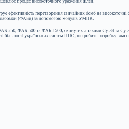
ешевлює процес високоточного ураження цілей.
ує ефективність перетворення звичайних бомб на високоточні бо
авіабомби (ФАБи) за допомогою модулів УМПК.
АБ-250, ФАБ-500 та ФАБ-1500, скинутих літаками Су-34 та Су-35
ті більшості українських систем ППО, що робить розробку влас