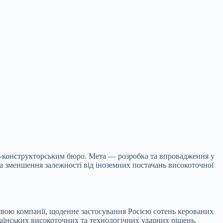
ово-конструкторським бюро. Мета —
розробка та впровадження у
а зменшення залежності від іноземних постачань високоточної
заявою компанії, щоденне застосування Росією сотень керованих
раїнських високоточних та технологічних ударних рішень.