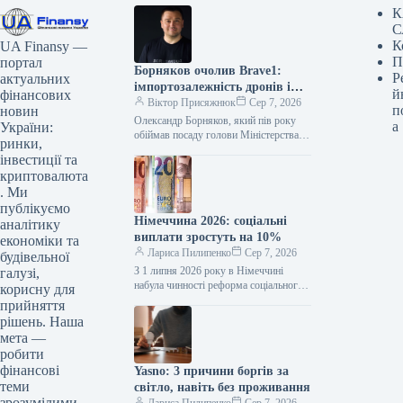
К
С
К
UA Finansy —
П
портал
Борняков очолив Brave1:
Р
актуальних
імпортозалежність дронів і
й
фінансових
плани
Віктор Присяжнюк
Сер 7, 2026
п
новин
Олександр Борняков, який пів року
а
України:
обіймав посаду голови Міністерства
ринки,
цифрової трансформації, перейшов на
інвестиції та
нову відповідальну роль – очолив
криптовалюта
Наглядову раду…
. Ми
публікуємо
Німеччина 2026: соціальні
аналітику
виплати зростуть на 10%
економіки та
Лариса Пилипенко
Сер 7, 2026
будівельної
З 1 липня 2026 року в Німеччині
галузі,
набула чинності реформа соціального
корисну для
захисту. Програму Bürgergeld, яка
прийняття
діяла від 2023 року, замінила…
рішень. Наша
мета —
робити
фінансові
Yasno: 3 причини боргів за
теми
світло, навіть без проживання
зрозумілими.