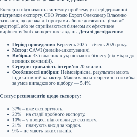
Експерти відзначають системну проблему у сфері державної
підтримки експорту. CEO Prosto Export Олександр Власенко
зазначив, що державні програми або не досягають цільової
аудиторії, або не сприймаються бізнесом як ефективне
вирішення їхніх конкретних завдань.
Деталі дослідження:
Період проведення:
Вересень 2025 – січень 2026 року.
Метод:
CAWI (онлайн-анкетування).
Вибірка:
335 власників українського бізнесу (від мікро до
великих компаній).
Середня тривалість інтерв’ю:
20 хвилин.
Особливості вибірки:
Неімовірнісна, результати мають
індикативний характер. Максимальна теоретична похибка
за умов випадкового відбору — 5,4%.
Статус респондентів щодо експорту:
37% – вже експортують.
22% – на стадії пробного експорту.
10% – у процесі підготовки до експорту.
21% – планують вихід за кордон.
9% – не мають таких планів.