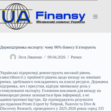
Перейти
до
вмісту
Держпідтримка експорту: чому 96% бізнесу її ігнорують
Леся Ляшенко
09.04.2026
Ринки
Українські підприємці демонструють високий рівень
самостійності у прийнятті рішень щодо виходу на зовнішні
ринки, здебільшого покладаючись на власні ресурси. Державна
підтримка, хоч і присутня, відіграє мінімальну роль у
стимулюванні експорту. Головним викликом для виходу на
міжнародні ринки залишається брак інформації, а не
адміністративні бар’єри. Це підтверджують результати
дослідження Prosto Export by Netpeak, Nazovni та Dive &
Discovery Research, проведеного у 2025-2026 роках серед 335