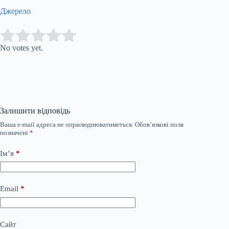
Джерело
Submit Rating
Rate this item:
No votes yet.
Залишити відповідь
Ваша e-mail адреса не оприлюднюватиметься.
Обов’язкові поля
позначені
*
Ім’я
*
Email
*
Сайт