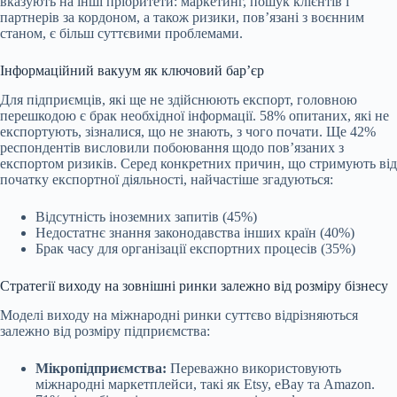
вказують на інші пріоритети: маркетинг, пошук клієнтів і
партнерів за кордоном, а також ризики, пов’язані з воєнним
станом, є більш суттєвими проблемами.
Інформаційний вакуум як ключовий бар’єр
Для підприємців, які ще не здійснюють експорт, головною
перешкодою є брак необхідної інформації. 58% опитаних, які не
експортують, зізналися, що не знають, з чого почати. Ще 42%
респондентів висловили побоювання щодо пов’язаних з
експортом ризиків. Серед конкретних причин, що стримують від
початку експортної діяльності, найчастіше згадуються:
Відсутність іноземних запитів (45%)
Недостатнє знання законодавства інших країн (40%)
Брак часу для організації експортних процесів (35%)
Стратегії виходу на зовнішні ринки залежно від розміру бізнесу
Моделі виходу на міжнародні ринки суттєво відрізняються
залежно від розміру підприємства:
Мікропідприємства:
Переважно використовують
міжнародні маркетплейси, такі як Etsy, eBay та Amazon.