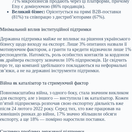
71% мікробізнесів продають через ці платформи, причому
Etsy є домінуючою (86% продавців).
Великий бізнес:
Орієнтується на прямі B2B-поставки
(81%) та співпрацю з дистриб’юторами (67%).
Мінімальний вплив інституційної підтримки
Державна підтримка майже не впливає на рішення українського
бізнесу щодо виходу на експорт. Лише 3% опитаних назвали її
мотивуючим фактором, а гранти та кредити відзначили лише 1%
респондентів. Натомість, роль особистих контактів за кордоном
як драйвера експорту зазначили 10% підприємців. Це свідчить
про те, що компанії здебільшого покладаються на неформальні
зв’язки, а не на державні інструменти підтримки.
Війна як каталізатор та стримуючий фактор
Повномасштабна війна, з одного боку, стала значним викликом
для експорту, але з іншого — виступила і як каталізатор. Кожен
п’ятий підприємець розпочав свою експортну діяльність вже
після 24 лютого 2022 року. Серед тих, хто вже працював на
зовнішніх ринках до війни, 17% значно збільшили обсяги
експорту, а ще 18% — помірно наростили поставки.
Системна проблема державної підтримки