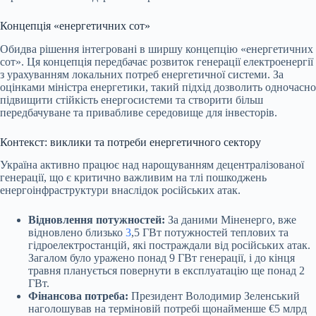
Концепція «енергетичних сот»
Обидва рішення інтегровані в ширшу концепцію «енергетичних
сот». Ця концепція передбачає розвиток генерації електроенергії
з урахуванням локальних потреб енергетичної системи. За
оцінками міністра енергетики, такий підхід дозволить одночасно
підвищити стійкість енергосистеми та створити більш
передбачуване та привабливе середовище для інвесторів.
Контекст: виклики та потреби енергетичного сектору
Україна активно працює над нарощуванням децентралізованої
генерації, що є критично важливим на тлі пошкоджень
енергоінфраструктури внаслідок російських атак.
Відновлення потужностей:
За даними Міненерго, вже
відновлено близько
3
,5 ГВт потужностей теплових та
гідроелектростанцій, які постраждали від російських атак.
Загалом було уражено понад 9 ГВт генерації, і до кінця
травня планується повернути в експлуатацію ще понад 2
ГВт.
Фінансова потреба:
Президент Володимир Зеленський
наголошував на терміновій потребі щонайменше €5 млрд