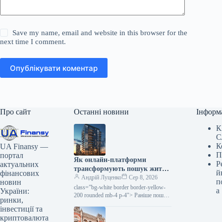
Save my name, email and website in this browser for the
next time I comment.
Опублікувати коментар
Про сайт
Останні новини
Інформ
К
С
К
UA Finansy —
П
портал
Як онлайн-платформи
Р
актуальних
трансформують пошук житла
й
фінансових
в Україні
Андрій Луценко
Сер 8, 2026
п
новин
class=”bg-white border border-yellow-
а
України:
200 rounded mb-4 p-4″> Раніше пошук
ринки,
помешкання у новобудові нерідко
інвестиції та
виглядав одноманітно: безліч
криптовалюта
відкритих вкладок, повторювані