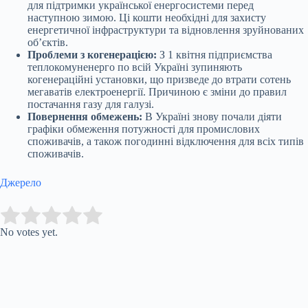
для підтримки української енергосистеми перед
наступною зимою. Ці кошти необхідні для захисту
енергетичної інфраструктури та відновлення зруйнованих
об’єктів.
Проблеми з когенерацією:
З 1 квітня підприємства
теплокомуненерго по всій Україні зупиняють
когенераційні установки, що призведе до втрати сотень
мегаватів електроенергії. Причиною є зміни до правил
постачання газу для галузі.
Повернення обмежень:
В Україні знову почали діяти
графіки обмеження потужності для промислових
споживачів, а також погодинні відключення для всіх типів
споживачів.
Джерело
Submit Rating
Rate this item:
No votes yet.