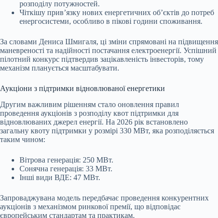
розподілу потужностей.
Чіткішу прив’язку нових енергетичних об’єктів до потреб
енергосистеми, особливо в пікові години споживання.
За словами Дениса Шмигаля, ці зміни спрямовані на підвищення
маневреності та надійності постачання електроенергії. Успішний
пілотний конкурс підтвердив зацікавленість інвесторів, тому
механізм планується масштабувати.
Аукціони з підтримки відновлюваної енергетики
Другим важливим рішенням стало оновлення правил
проведення аукціонів з розподілу квот підтримки для
відновлюваних джерел енергії. На 2026 рік встановлено
загальну квоту підтримки у розмірі 330 МВт, яка розподіляється
таким чином:
Вітрова генерація: 250 МВт.
Сонячна генерація: 33 МВт.
Інші види ВДЕ: 47 МВт.
Запроваджувана модель передбачає проведення конкурентних
аукціонів з механізмом ринкової премії, що відповідає
європейським стандартам та практикам.