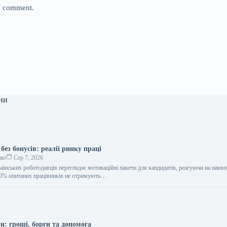
 I comment.
ни
без бонусів: реалії ринку праці
нко
Сер 7, 2026
аїнських роботодавців переглядає мотиваційні пакети для кандидатів, реагуючи на наяв
40% опитаних працівників не отримують…
и: гроші, борги та допомога