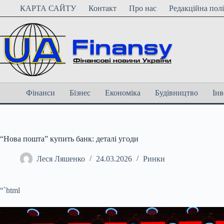
Перейти
КАРТА САЙТУ
Контакт
Про нас
Редакційна пол
до
вмісту
Фінанси
Бізнес
Економіка
Будівництво
Інв
“Нова пошта” купить банк: деталі угоди
Леся Ляшенко
24.03.2026
Ринки
“`html