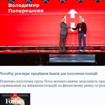
NovaPay розглядає придбання банків для посилення позицій
Поштово-логістична група Nova активно вивчає можливість при
спрямований на зміцнення позицій на фінансовому ринку та розш