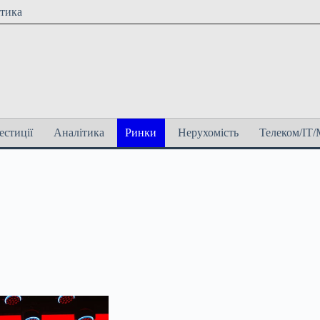
ітика
естиції
Аналітика
Ринки
Нерухомість
Телеком/ІТ/