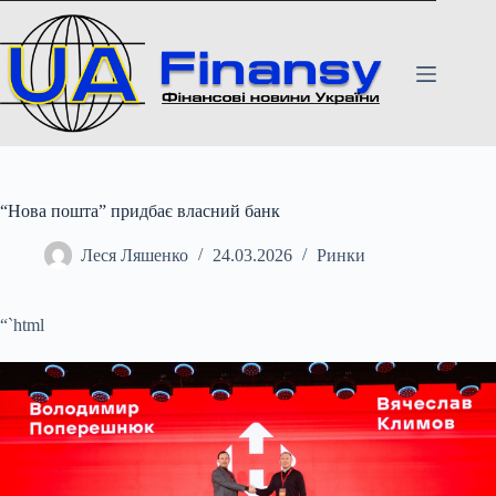
Перейти
до
вмісту
“Нова пошта” придбає власний банк
Леся Ляшенко
24.03.2026
Ринки
“`html