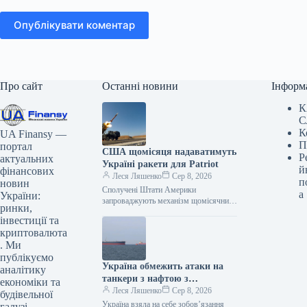
Опублікувати коментар
Про сайт
Останні новини
Інформ
К
С
К
UA Finansy —
П
портал
США щомісяця надаватимуть
Р
актуальних
Україні ракети для Patriot
й
фінансових
Леся Ляшенко
Сер 8, 2026
п
новин
Сполучені Штати Америки
а
України:
запроваджують механізм щомісячних
ринки,
поставок ракет-перехоплювачів для
інвестиції та
систем протиповітряної оборони
криптовалюта
Patriot. Незважаючи на це, Президент
. Ми
України
публікуємо
Україна обмежить атаки на
аналітику
танкери з нафтою з
економіки та
Казахстану
Леся Ляшенко
Сер 8, 2026
будівельної
Україна взяла на себе зобов’язання
галузі,