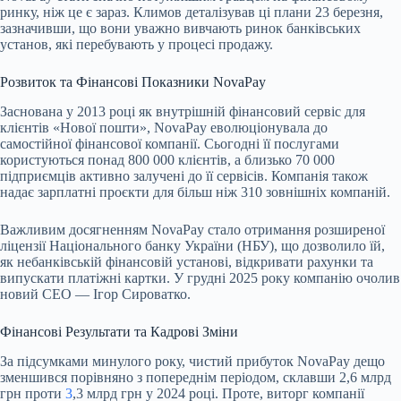
ринку, ніж це є зараз. Климов деталізував ці плани 23 березня,
зазначивши, що вони уважно вивчають ринок банківських
установ, які перебувають у процесі продажу.
Розвиток та Фінансові Показники NovaPay
Заснована у 2013 році як внутрішній фінансовий сервіс для
клієнтів «Нової пошти», NovaPay еволюціонувала до
самостійної фінансової компанії. Сьогодні її послугами
користуються понад 800 000 клієнтів, а близько 70 000
підприємців активно залучені до її сервісів. Компанія також
надає зарплатні проєкти для більш ніж 310 зовнішніх компаній.
Важливим досягненням NovaPay стало отримання розширеної
ліцензії Національного банку України (НБУ), що дозволило їй,
як небанківській фінансовій установі, відкривати рахунки та
випускати платіжні картки. У грудні 2025 року компанію очолив
новий СЕО — Ігор Сироватко.
Фінансові Результати та Кадрові Зміни
За підсумками минулого року, чистий прибуток NovaPay дещо
зменшився порівняно з попереднім періодом, склавши 2,6 млрд
грн проти
3
,3 млрд грн у 2024 році. Проте, виторг компанії