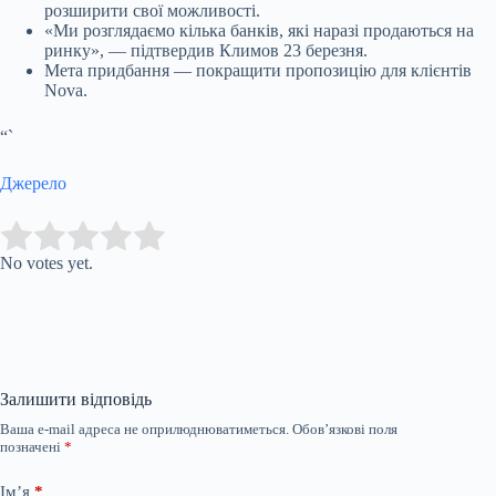
розширити свої можливості.
«Ми розглядаємо кілька банків, які наразі продаються на
ринку», — підтвердив Климов 23 березня.
Мета придбання — покращити пропозицію для клієнтів
Nova.
“`
Джерело
Submit Rating
Rate this item:
No votes yet.
Залишити відповідь
Ваша e-mail адреса не оприлюднюватиметься.
Обов’язкові поля
позначені
*
Ім’я
*