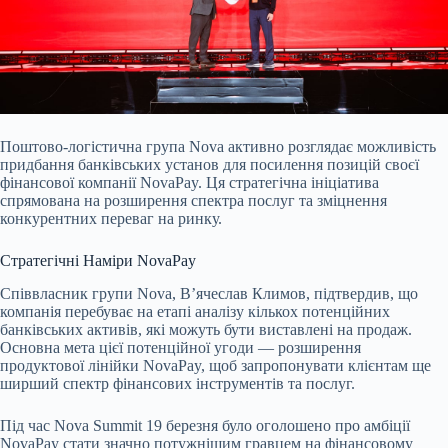
Поштово-логістична група Nova активно розглядає можливість
придбання банківських установ для посилення позицій своєї
фінансової компанії NovaPay. Ця стратегічна
ініціатива
спрямована на розширення спектра послуг та зміцнення
конкурентних переваг на ринку.
Стратегічні Наміри NovaPay
Співвласник групи Nova, В’ячеслав Климов, підтвердив, що
компанія перебуває на етапі аналізу кількох потенційних
банківських активів, які можуть бути виставлені на продаж.
Основна мета цієї потенційної угоди — розширення
продуктової лінійки NovaPay, щоб запропонувати клієнтам ще
ширший спектр фінансових інструментів та послуг.
Під час Nova Summit 19 березня було оголошено про амбіції
NovaPay стати значно потужнішим гравцем на фінансовому