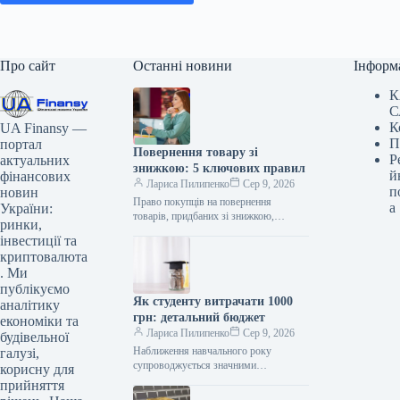
Про сайт
Останні новини
Інформ
К
С
К
UA Finansy —
П
портал
Повернення товару зі
Р
актуальних
знижкою: 5 ключових правил
й
фінансових
Лариса Пилипенко
Сер 9, 2026
п
новин
Право покупців на повернення
а
України:
товарів, придбаних зі знижкою,
ринки,
залишається незмінним, попри
інвестиції та
розповсюджені оголошення про
криптовалюта
неможливість повернення акційних
. Ми
товарів. Такі обмеження…
публікуємо
Як студенту витрачати 1000
аналітику
грн: детальний бюджет
економіки та
Лариса Пилипенко
Сер 9, 2026
будівельної
Наближення навчального року
галузі,
супроводжується значними
корисну для
фінансовими видатками для студентів.
прийняття
Оплата проживання, транспорт,