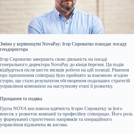
Зміни у керівництві NovaPay: Ігор Сироватко покидає посаду
гендиректора
Ігор Сироватко завершить свою діяльність на посаді
генерального директора NovaPay до
кінця березня. Ця подія
відбудеться після шести місяців роботи на цій позиції. Рішення
про припинення співпраці було прийнято за взаємною згодою
сторін, що стало результатом обговорення подальших стратегій
управління компанією на наступному етапі її розвитку.
Прощання та подяка
Група NOVA висловила вдячність Ігорю Сироватку за його
внесок у розвиток компанії та професійну співпрацю. Його роль
у формуванні стратегічних напрямків та операційного
управління відзначена як вагома.