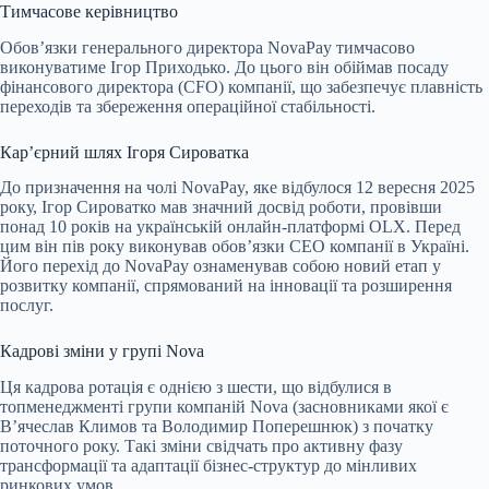
Тимчасове керівництво
Обов’язки генерального директора NovaPay тимчасово
виконуватиме Ігор Приходько. До цього він обіймав посаду
фінансового директора (CFO) компанії, що забезпечує плавність
переходів та збереження операційної стабільності.
Кар’єрний шлях Ігоря Сироватка
До призначення на чолі NovaPay, яке відбулося 12 вересня 2025
року, Ігор Сироватко мав значний досвід роботи, провівши
понад 10 років на українській онлайн-платформі OLX. Перед
цим він пів року виконував обов’язки CEO компанії в Україні.
Його перехід до NovaPay ознаменував собою новий етап у
розвитку компанії, спрямований на інновації та розширення
послуг.
Кадрові зміни у групі Nova
Ця кадрова ротація є однією з шести, що відбулися в
топменеджменті групи компаній Nova (засновниками якої є
В’ячеслав Климов та Володимир Поперешнюк) з початку
поточного року. Такі зміни свідчать про активну фазу
трансформації та адаптації бізнес-структур до мінливих
ринкових умов.