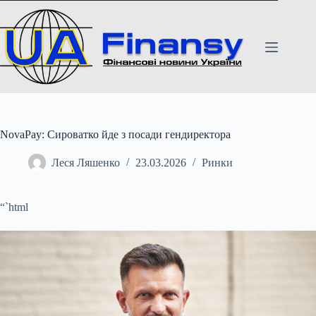
Перейти
до
вмісту
NovaPay: Сироватко йде з посади гендиректора
Леся Ляшенко
23.03.2026
Ринки
“`html