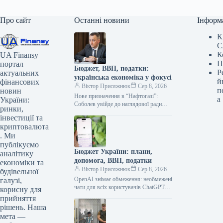
Про сайт
Останні новини
Інформ
К
С
К
UA Finansy —
П
портал
Бюджет, ВВП, податки:
Р
актуальних
українська економіка у фокусі
й
фінансових
Віктор Присяжнюк
Сер 8, 2026
п
новин
Нове призначення в “Нафтогазі”:
а
України:
Соболев увійде до наглядової ради
ринки,
Кабінет Міністрів України прийняв
інвестиції та
рішення про включення Олексія
криптовалюта
Соболева, заступника керівника…
. Ми
публікуємо
Бюджет України: плани,
аналітику
допомога, ВВП, податки
економіки та
Віктор Присяжнюк
Сер 8, 2026
будівельної
OpenAI знімає обмеження: необмежені
галузі,
чати для всіх користувачів ChatGPT
корисну для
Американський технологічний гігант
прийняття
OpenAI скасував ліміти на кількість
рішень. Наша
текстових діалогів для…
мета —