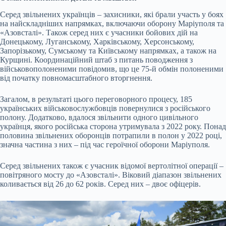
Серед звільнених українців – захисники, які брали участь у боях
на найскладніших напрямках, включаючи оборону Маріуполя та
«Азовсталі». Також серед них є учасники бойових дій на
Донецькому, Луганському, Харківському, Херсонському,
Запорізькому, Сумському та Київському напрямках, а також на
Курщині. Координаційний штаб з питань поводження з
військовополоненими повідомив, що це 75-й обмін полоненими
від початку повномасштабного вторгнення.
Загалом, в результаті цього переговорного процесу, 185
українських військовослужбовців повернулися з російського
полону. Додатково, вдалося звільнити одного цивільного
українця, якого російська сторона утримувала з 2022 року. Понад
половина звільнених оборонців потрапили в полон у 2022 році,
значна частина з них – під час героїчної оборони Маріуполя.
Серед звільнених також є учасник відомої вертолітної операції –
повітряного мосту до «Азовсталі». Віковий діапазон звільнених
коливається від 26 до 62 років. Серед них – двоє офіцерів.