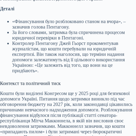
Деталі
«Фінансування було розблоковано станом на вчора», –
зазначив голова Пентагону.
За його словами, затримка була спричинена процесом
юридичної перевірки в Пентагоні.
Контролер Пентагону Джей Гьорст прокоментував
журналістам, що кошти перебували на юридичній
експертизі. Він також наголосив, що терміни надання
допомоги залежатимуть від її цільового використання
Україною: «Це залежить від того, що вони на це
придбають».
Контекст та політичний тиск
Кошти були виділені Конгресом ще у 2025 році для безпекової
допомоги Україні. Питання щодо затримки виникло під час
обговорення бюджету на 2027 рік, коли законодавці цікавились
причинами невчасного надходження допомоги. Розблокування
фінансування відбулося після публікації статті сенатора-
республіканця Мітча Макконнела, в якій він висловив своє
невдоволення затримками. Макконнелл зазначив, що кошти
«припадають пилом» і були затримані через бюрократичні