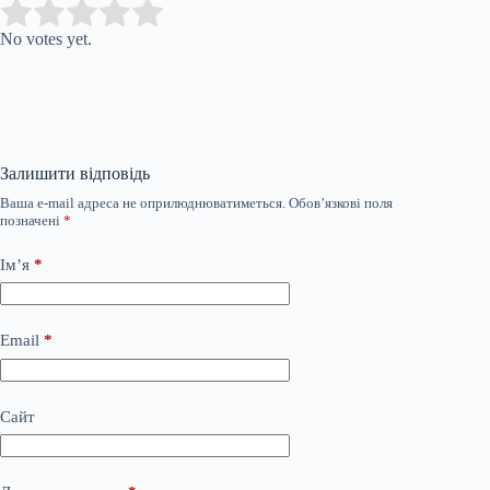
Submit Rating
Rate this item:
No votes yet.
Залишити відповідь
Ваша e-mail адреса не оприлюднюватиметься.
Обов’язкові поля
позначені
*
Ім’я
*
Email
*
Сайт