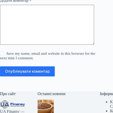
Додати коментар
*
Save my name, email and website in this browser for the
next time I comment.
Опублікувати коментар
Про сайт
Останні новини
Інформ
К
С
К
UA Finansy —