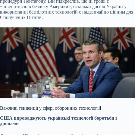
процедури Пентагону. Він підкреслив, що ці гроші є
«інвестицією в безпеку Америки», оскільки досвід України у
використанні безпілотних технологій є надзвичайно цінним для
Сполучених Штатів.
Важливі тенденції у сфері оборонних технологій
США впроваджують українські технології боротьби з
дронами