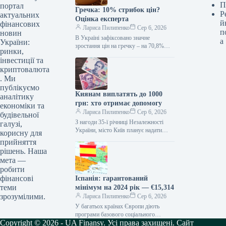
П
портал
Гречка: 10% стрибок цін?
Р
актуальних
Оцінка експерта
й
фінансових
Лариса Пилипенко
Сер 6, 2026
п
новин
В Україні зафіксовано значне
а
України:
зростання цін на гречку – на 70,8%
ринки,
порівняно з початком року. Хоча у
інвестиції та
липні спостерігалося невелике…
криптовалюта
. Ми
публікуємо
Киянам виплатять до 1000
аналітику
грн: хто отримає допомогу
економіки та
Лариса Пилипенко
Сер 6, 2026
будівельної
З нагоди 35-ї річниці Незалежності
галузі,
України, місто Київ планує надати
корисну для
одноразову адресну матеріальну
прийняття
допомогу майже 255 тисячам
рішень. Наша
мешканців. Загальний обсяг…
мета —
робити
фінансові
Іспанія: гарантований
теми
мінімум на 2024 рік — €15,314
зрозумілими.
Лариса Пилипенко
Сер 6, 2026
У багатьох країнах Європи діють
програми базового соціального
Copyright © 2026 - UA Finansy. Усі права захищені. Сайт
забезпечення, спрямовані на