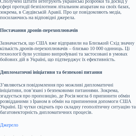
Сполучені Штати інтегрують українські розробки та досвід у
сфері протидії безпілотним літальним апаратам на своїх базах,
зокрема, в Саудівській Аравії. Про це повідомляють медіа,
посилаючись на відповідні джерела.
Постачання дронів-перехоплювачів
Зазначається, що США вже відправили на Близький Схід значну
кількість дронів-перехоплювачів – близько 10 000 одиниць. Ці
технології були успішно випробувані та застосовані в умовах
бойових дій в Україні, що підтверджує їх ефективність.
Дипломатичні ініціативи та безпекові питання
З’являються повідомлення про можливі дипломатичні
ініціативи, пов’язані з безпековими питаннями. Зокрема,
згадується про пропозицію, де Росія могла б припинити обмін
розвідданими з Іраном в обмін на припинення допомоги США
Україні. Ці чутки свідчать про складну геополітичну ситуацію та
багатовекторність дипломатичних процесів.
Джерело