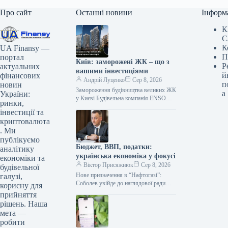
Про сайт
Останні новини
Інформ
К
С
К
UA Finansy —
П
портал
Київ: заморожені ЖК – що з
Р
актуальних
вашими інвестиціями
й
фінансових
Андрій Луценко
Сер 8, 2026
п
новин
Замороження будівництва великих ЖК
а
України:
у Києві Будівельна компанія ENSO
ринки,
припинила роботи на трьох
інвестиції та
масштабних житлових комплексах у
криптовалюта
Києві: Poetica, Diadans…
. Ми
публікуємо
Бюджет, ВВП, податки:
аналітику
українська економіка у фокусі
економіки та
Віктор Присяжнюк
Сер 8, 2026
будівельної
Нове призначення в “Нафтогазі”:
галузі,
Соболев увійде до наглядової ради
корисну для
Кабінет Міністрів України прийняв
прийняття
рішення про включення Олексія
рішень. Наша
Соболева, заступника керівника…
мета —
робити