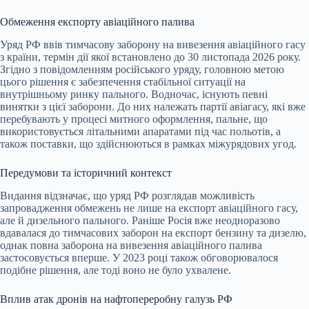
Обмеження експорту авіаційного палива
Уряд РФ ввів тимчасову заборону на вивезення авіаційного гасу
з країни, термін дії якої встановлено до 30 листопада 2026 року.
Згідно з повідомленням російського уряду, головною метою
цього рішення є забезпечення стабільної ситуації на
внутрішньому ринку пального. Водночас, існують певні
винятки з цієї заборони. До них належать партії авіагасу, які вже
перебувають у процесі митного оформлення, пальне, що
використовується літальними апаратами під час польотів, а
також поставки, що здійснюються в рамках міжурядових угод.
Передумови та історичний контекст
Видання відзначає, що уряд РФ розглядав можливість
запровадження обмежень не лише на експорт авіаційного гасу,
але й дизельного пального. Раніше Росія вже неодноразово
вдавалася до тимчасових заборон на експорт бензину та дизелю,
однак повна заборона на вивезення авіаційного палива
застосовується вперше. У 2023 році також обговорювалося
подібне рішення, але тоді воно не було ухвалене.
Вплив атак дронів на нафтопереробну галузь РФ