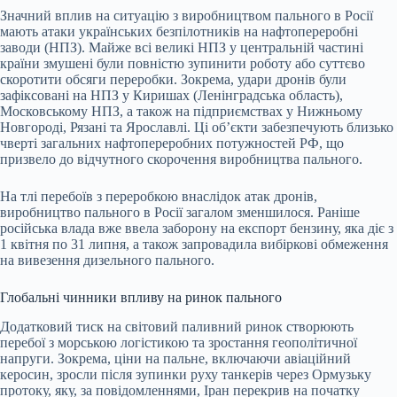
Значний вплив на ситуацію з виробництвом пального в Росії
мають атаки українських безпілотників на нафтопереробні
заводи (НПЗ). Майже всі великі НПЗ у центральній частині
країни змушені були повністю зупинити роботу або суттєво
скоротити обсяги переробки. Зокрема, удари дронів були
зафіксовані на НПЗ у Киришах (Ленінградська область),
Московському НПЗ, а також на підприємствах у Нижньому
Новгороді, Рязані та Ярославлі. Ці об’єкти забезпечують близько
чверті загальних нафтопереробних потужностей РФ, що
призвело до відчутного скорочення виробництва пального.
На тлі перебоїв з переробкою внаслідок атак дронів,
виробництво пального в Росії загалом зменшилося. Раніше
російська влада вже ввела заборону на експорт бензину, яка діє з
1 квітня по 31 липня, а також запровадила вибіркові обмеження
на вивезення дизельного пального.
Глобальні чинники впливу на ринок пального
Додатковий тиск на світовий паливний ринок створюють
перебої з морською логістикою та зростання геополітичної
напруги. Зокрема, ціни на пальне, включаючи авіаційний
керосин, зросли після зупинки руху танкерів через Ормузьку
протоку, яку, за повідомленнями, Іран перекрив на початку