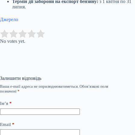
Термін дії заборони на експорт бензину:
з 1 квітня по 31
липня.
Джерело
Submit Rating
Rate this item:
No votes yet.
Залишити відповідь
Ваша e-mail адреса не оприлюднюватиметься.
Обов’язкові поля
позначені
*
Ім’я
*
Email
*