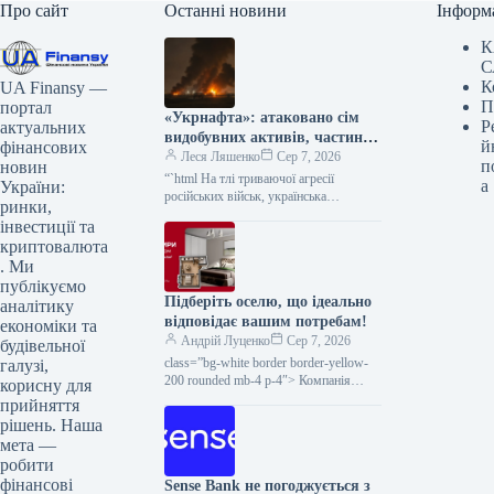
Про сайт
Останні новини
Інформ
К
С
К
UA Finansy —
П
портал
«Укрнафта»: атаковано сім
Р
актуальних
видобувних активів, частину
й
фінансових
об’єктів зупинено
Леся Ляшенко
Сер 7, 2026
п
новин
“`html На тлі триваючої агресії
а
України:
російських військ, українська
ринки,
нафтогазова галузь зазнала значних
інвестиції та
втрат. Зокрема, в ніч на 7 серпня
криптовалюта
було…
. Ми
публікуємо
Підберіть оселю, що ідеально
аналітику
відповідає вашим потребам!
економіки та
Андрій Луценко
Сер 7, 2026
будівельної
class=”bg-white border border-yellow-
галузі,
200 rounded mb-4 p-4″> Компанія
корисну для
Інтергал-Буд пропонує різноманітні
прийняття
варіанти житла — від затишних студій
рішень. Наша
до просторих помешкань
мета —
робити
фінансові
Sense Bank не погоджується з