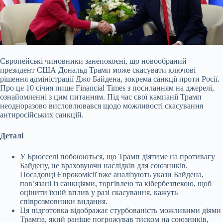
Європейські чиновники занепокоєні, що новообраний
президент США Дональд Трамп може скасувати ключові
рішення адміністрації Джо Байдена, зокрема санкції проти Росії.
Про
це 10 січня пише Financial Times з посиланням на джерелі,
ознайомленні з цим питанням. Під час свої кампанії Трамп
неодноразово висловлювався щодо можливості скасування
антиросійських санкцій.
Деталі
У Брюсселі побоюються, що Трамп діятиме на противагу
Байдену, не враховуючи наслідків для союзників.
Посадовці Єврокомісії вже аналізують укази Байдена,
пов’язані із санкціями, торгівлею та кібербезпекою, щоб
оцінити їхній вплив у разі скасування, кажуть
співрозмовники видання.
Ця підготовка відображає стурбованість можливими діями
Трампа, який раніше погрожував тиском на союзників,