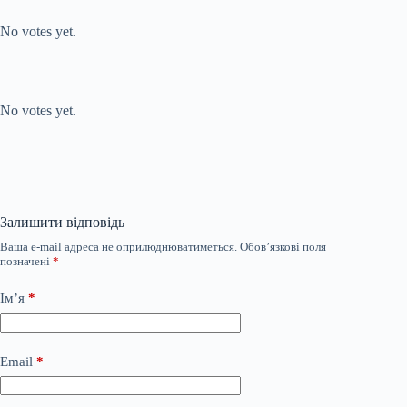
Submit Rating
Rate this
item:
No votes yet.
Submit Rating
Rate this item:
No votes yet.
Залишити відповідь
Ваша e-mail адреса не оприлюднюватиметься.
Обов’язкові поля
позначені
*
Ім’я
*
Email
*