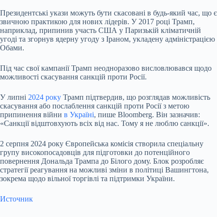
Президентські укази можуть бути скасовані в будь-який час, що є
звичною практикою для нових лідерів. У 2017 році Трамп,
наприклад, припинив участь США у Паризькій кліматичній
угоді та згорнув ядерну угоду з Іраном, укладену адміністрацією
Обами.
Під час свої кампанії Трамп неодноразово висловлювався щодо
можливості скасування санкцій проти Росії.
У липні
2024 року
Трамп підтвердив, що розглядав можливість
скасування або послаблення санкцій проти Росії з метою
припинення війни
в Україні
, пише Bloomberg. Він зазначив:
«Санкції відштовхують всіх від нас. Тому я не люблю санкції».
2 серпня 2024 року Європейська комісія створила спеціальну
групу високопосадовців для підготовки до потенційного
повернення Дональда Трампа до Білого дому. Блок розробляє
стратегії реагування на можливі зміни в політиці Вашингтона,
зокрема щодо вільної торгівлі та підтримки України.
Источник