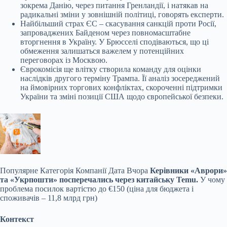
зокрема Данію, через питання Гренландії, і натякав на
радикальні зміни у зовнішній політиці, говорять експерти.
Найбільший страх ЄС – скасування санкцій проти Росії,
запроваджених Байденом через повномасштабне
вторгнення в Україну. У Брюсселі сподіваються, що ці
обмеження залишаться важелем у потенційних
переговорах із Москвою.
Єврокомісія ще влітку створила команду для оцінки
наслідків другого терміну Трампа. Її аналіз зосереджений
на ймовірних торгових конфліктах, скороченні підтримки
України та зміні позиції США щодо європейської безпеки.
Популярне
Категорія Компанії Дата Вчора
Керівники «Аврори»
та «Укрпошти» посперечались через китайську Temu.
У чому
проблема посилок вартістю до €150 (ціна для бюджета і
споживачів – 11,8 млрд грн)
Контекст