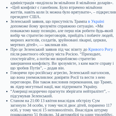
адміністрація «виділила їм мільйони й мільйони доларів».
«Цей конфлікт є ганебним. Було втрачено мільйони
життів, навіть коли їх можна було врятувати», – підкреслив
президент США.
Зеленський заявив, що присутність Трампа
в Україні
допоможе йому зрозуміти справжню ситуацію. «Ми
поважаємо вашу позицію, але перш ніж робити будь-який
вибір чи стратегію переговорів, прийдіть і побачте людей,
мирних жителів, солдатів, зруйновані лікарні, церкви,
мертвих дітей», — закликав він.
Про це Зеленський заявив під час візиту до
Кривого Рогу
після ракетного обстрілу міста Росією. “Приходьте,
спостерігайте, а потім ми виробляємо стратегію
завершення конфлікту. Ви зрозумієте, з ким маєте справу і
що зробив Путін”, – додав він.
Говорячи про російську агресію, Зеленський наголосив,
що вона унеможливлює довіряти Росії та вести з нею
переговори. Він також висловив переконання, що Трамп,
як лідер могутньої нації, має підтримати Україну.
“Америці недоречно прагнути зберігати нейтралітет”, –
підсумував Зеленський.
Станом на 21:00 13 квітня внаслідок обстрілу Сум
загинуло 34 особи, у тому числі двоє дітей, поранено 117
осіб, у тому числі 15 неповнолітніх. Внаслідок штурму
пошкоджено 51 будівлю, 34 автомобілі та один тролейбус.