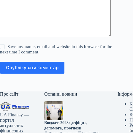
Save my name, email and website in this browser for the
next time I comment.
Опублікувати коментар
Про сайт
Останні новини
Інформ
К
С
К
UA Finansy —
П
портал
Бюджет-2023: дефіцит,
Р
актуальних
допомога, прогнози
й
фінансових