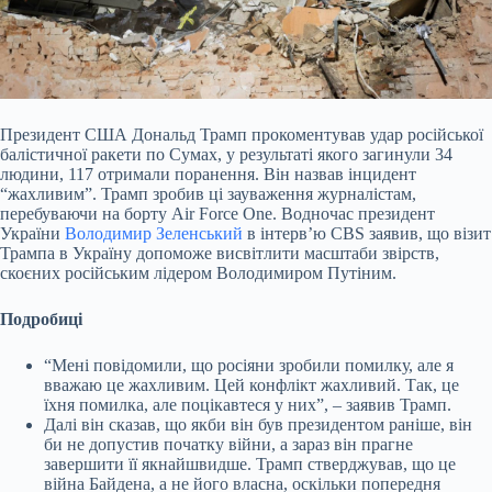
Президент США Дональд Трамп прокоментував удар російської
балістичної ракети по Сумах, у результаті якого загинули 34
людини, 117 отримали поранення. Він назвав інцидент
“жахливим”. Трамп зробив ці зауваження журналістам,
перебуваючи на борту Air Force One. Водночас президент
України
Володимир Зеленський
в інтерв’ю CBS заявив, що візит
Трампа в Україну допоможе висвітлити масштаби звірств,
скоєних російським лідером Володимиром Путіним.
Подробиці
“Мені повідомили, що росіяни зробили помилку, але я
вважаю це жахливим. Цей конфлікт жахливий. Так, це
їхня помилка, але поцікавтеся у них”, – заявив Трамп.
Далі він сказав, що якби він був президентом раніше, він
би не допустив початку війни, а зараз він прагне
завершити її якнайшвидше. Трамп стверджував, що це
війна Байдена, а не його власна, оскільки попередня