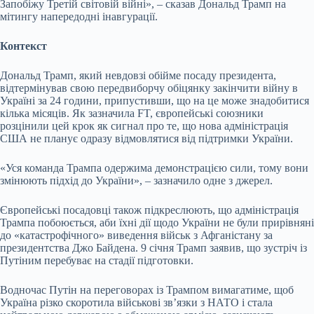
Запобіжу Третій світовій війні», – сказав Дональд Трамп на
мітингу напередодні інавгурації.
Контекст
Дональд Трамп, який невдовзі обійме посаду президента,
відтермінував свою передвиборчу обіцянку закінчити війну в
Україні за 24 години, припустивши, що на це може знадобитися
кілька місяців. Як зазначила FT, європейські союзники
розцінили цей крок як сигнал про те, що нова адміністрація
США не планує одразу відмовлятися від підтримки України.
«Уся команда Трампа одержима демонстрацією сили, тому вони
змінюють підхід до України», – зазначило одне з джерел.
Європейські посадовці також підкреслюють, що адміністрація
Трампа побоюється, аби їхні дії щодо України не були прирівняні
до «катастрофічного» виведення військ з Афганістану за
президентства Джо Байдена. 9 січня Трамп заявив, що зустріч із
Путіним перебуває на стадії підготовки.
Водночас Путін на переговорах із Трампом вимагатиме, щоб
Україна різко скоротила військові звʼязки з НАТО і стала