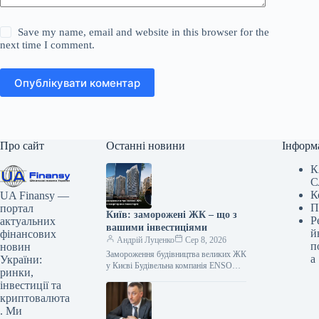
Save my name, email and website in this browser for the
next time I comment.
Опублікувати коментар
Про сайт
Останні новини
Інформ
К
С
К
UA Finansy —
П
портал
Київ: заморожені ЖК – що з
Р
актуальних
вашими інвестиціями
й
фінансових
Андрій Луценко
Сер 8, 2026
п
новин
Замороження будівництва великих ЖК
а
України:
у Києві Будівельна компанія ENSO
ринки,
припинила роботи на трьох
інвестиції та
масштабних житлових комплексах у
криптовалюта
Києві: Poetica, Diadans…
. Ми