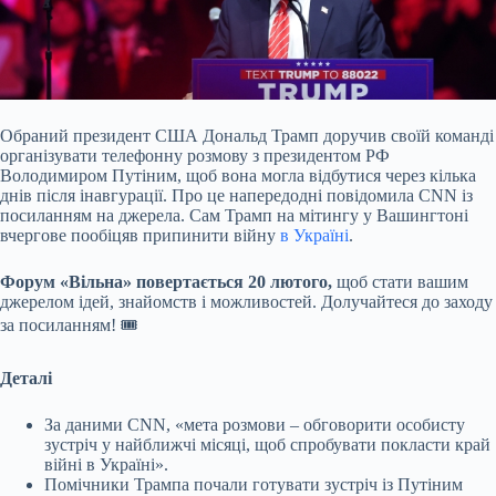
Обраний президент США Дональд Трамп доручив своїй команді
організувати телефонну розмову з президентом РФ
Володимиром Путіним, щоб вона могла відбутися через кілька
днів
після інавгурації. Про це напередодні повідомила CNN із
посиланням на джерела. Сам Трамп на мітингу у Вашингтоні
вчергове пообіцяв припинити війну
в Україні
.
Форум «Вільна» повертається 20 лютого,
щоб стати вашим
джерелом ідей, знайомств і можливостей. Долучайтеся до заходу
за посиланням! 🎟
Деталі
За даними CNN, «мета розмови – обговорити особисту
зустріч у найближчі місяці, щоб спробувати покласти край
війні в Україні».
Помічники Трампа почали готувати зустріч із Путіним