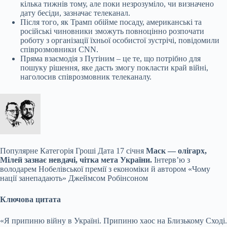
кілька тижнів тому, але поки незрозуміло, чи визначено
дату бесіди, зазначає телеканал.
Після того, як Трамп обійме посаду, американські та
російські чиновники зможуть повноцінно розпочати
роботу з організації їхньої особистої зустрічі, повідомили
співрозмовники CNN.
Пряма взаємодія з Путіним – це те, що потрібно для
пошуку рішення, яке дасть змогу покласти край війні,
наголосив співрозмовник телеканалу.
Популярне
Категорія Гроші Дата 17 січня
Маск — олігарх,
Мілей зазнає невдачі, чітка мета України.
Інтерв’ю з
володарем Нобелівської премії з економіки й автором «Чому
нації занепадають» Джеймсом Робінсоном
Ключова цитата
«Я припиню війну в Україні. Припиню хаос на Близькому Сході.