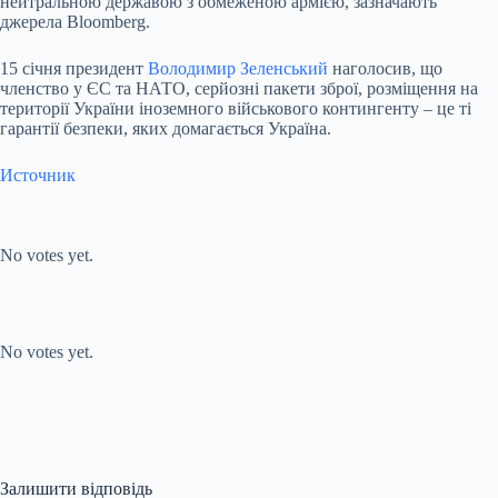
нейтральною державою з обмеженою армією, зазначають
джерела Bloomberg.
15 січня президент
Володимир Зеленський
наголосив, що
членство у ЄС та НАТО, серйозні пакети зброї, розміщення на
території України іноземного військового контингенту – це ті
гарантії безпеки, яких домагається Україна.
Источник
Submit Rating
Rate this
item:
No votes yet.
Submit Rating
Rate this item:
No votes yet.
Залишити відповідь