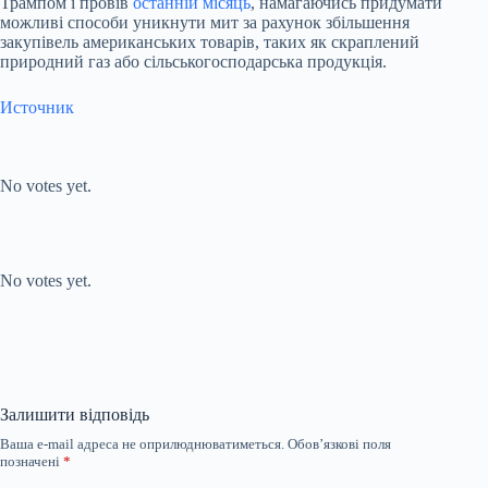
Трампом і провів
останній місяць
, намагаючись придумати
можливі способи уникнути мит за рахунок збільшення
закупівель американських товарів, таких як скраплений
природний газ або сільськогосподарська продукція.
Источник
Submit Rating
Rate this
item:
No votes yet.
Submit Rating
Rate this item:
No votes yet.
Залишити відповідь
Ваша e-mail адреса не оприлюднюватиметься.
Обов’язкові поля
позначені
*