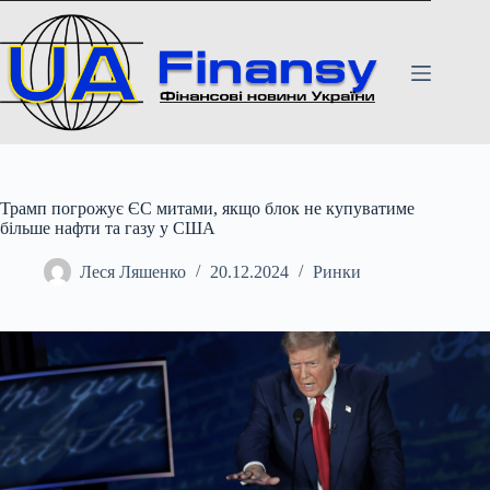
Перейти
до
вмісту
Трамп погрожує ЄС митами, якщо блок не купуватиме
більше нафти та газу у США
Леся Ляшенко
20.12.2024
Ринки