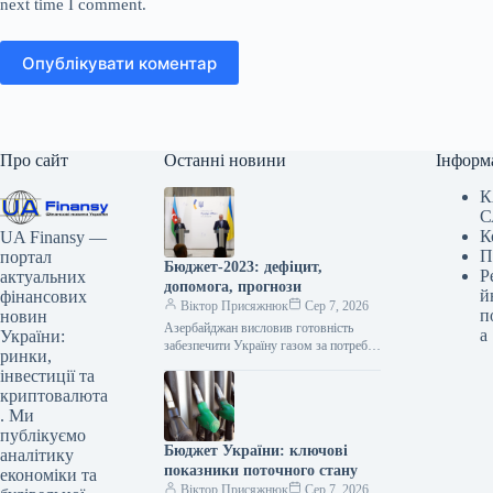
next time I comment.
Опублікувати коментар
Про сайт
Останні новини
Інформ
К
С
К
UA Finansy —
П
портал
Бюджет-2023: дефіцит,
Р
актуальних
допомога, прогнози
й
фінансових
Віктор Присяжнюк
Сер 7, 2026
п
новин
Азербайджан висловив готовність
а
України:
забезпечити Україну газом за потреби
ринки,
та поглибити співпрацю в сфері
інвестиції та
енергетичної безпеки, зокрема,
криптовалюта
використовуючи українські підземні
. Ми
сховища.…
публікуємо
Бюджет України: ключові
аналітику
показники поточного стану
економіки та
Віктор Присяжнюк
Сер 7, 2026