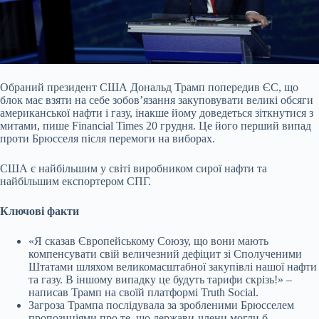
Обраний президент США Дональд Трамп попередив ЄС, що
блок має взяти на себе зобовʼязання закуповувати великі обсяги
американської нафти і газу, інакше йому доведеться
зіткнутися з
митами, пише Financial Times 20 грудня. Це його перший випад
проти Брюсселя після перемоги на виборах.
США є найбільшим у світі виробником сирої нафти та
найбільшим експортером СПГ.
Ключові факти
«Я сказав Європейському Союзу, що вони мають
компенсувати свій величезний дефіцит зі Сполученими
Штатами шляхом великомасштабної закупівлі нашої нафти
та газу. В іншому випадку це будуть тарифи скрізь!» –
написав Трамп на своїй платформі Truth Social.
Загроза Трампа послідувала за зробленими Брюсселем
пропозиціями про те, що держави-члени могли б