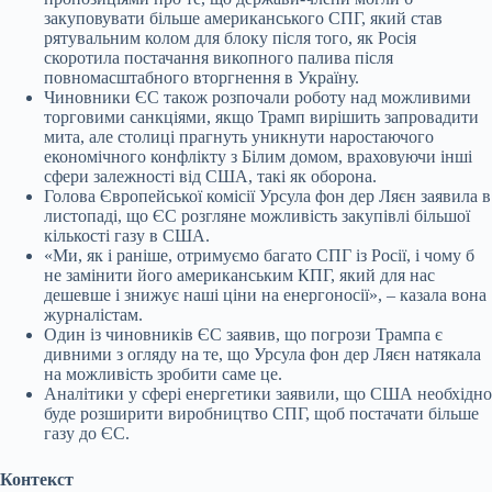
закуповувати більше американського СПГ, який став
рятувальним колом для блоку після того, як Росія
скоротила постачання викопного палива після
повномасштабного вторгнення в Україну.
Чиновники ЄС також розпочали роботу над можливими
торговими санкціями, якщо Трамп вирішить запровадити
мита, але столиці прагнуть уникнути наростаючого
економічного конфлікту з Білим домом, враховуючи інші
сфери залежності від США, такі як оборона.
Голова Європейської комісії Урсула фон дер Ляєн заявила в
листопаді, що ЄС розгляне можливість закупівлі більшої
кількості газу в США.
«Ми, як і раніше, отримуємо багато СПГ із Росії, і чому б
не замінити його американським КПГ, який для нас
дешевше і знижує наші ціни на енергоносії», – казала вона
журналістам.
Один із чиновників ЄС заявив, що погрози Трампа є
дивними з огляду на те, що Урсула фон дер Ляєн натякала
на можливість зробити саме це.
Аналітики у сфері енергетики заявили, що США необхідно
буде розширити виробництво СПГ, щоб постачати більше
газу до ЄС.
Контекст