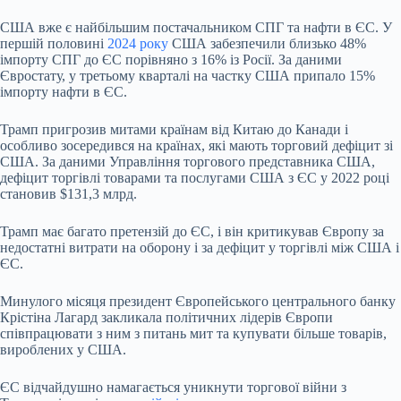
США вже є найбільшим постачальником СПГ та нафти в ЄС. У
першій половині
2024 року
США забезпечили близько 48%
імпорту СПГ до ЄС порівняно з 16% із Росії. За даними
Євростату, у третьому кварталі на частку США припало 15%
імпорту нафти в ЄС.
Трамп пригрозив митами країнам від Китаю до Канади і
особливо зосередився на країнах, які мають торговий дефіцит зі
США. За даними Управління торгового представника США,
дефіцит торгівлі товарами та послугами США з ЄС у 2022 році
становив $131,3 млрд.
Трамп має багато претензій до ЄС, і він критикував Європу за
недостатні витрати на оборону і за дефіцит у торгівлі між США і
ЄС.
Минулого місяця президент Європейського центрального банку
Крістіна Лагард закликала політичних лідерів Європи
співпрацювати з ним з питань мит та купувати більше товарів,
вироблених у США.
ЄС відчайдушно намагається уникнути торгової війни з