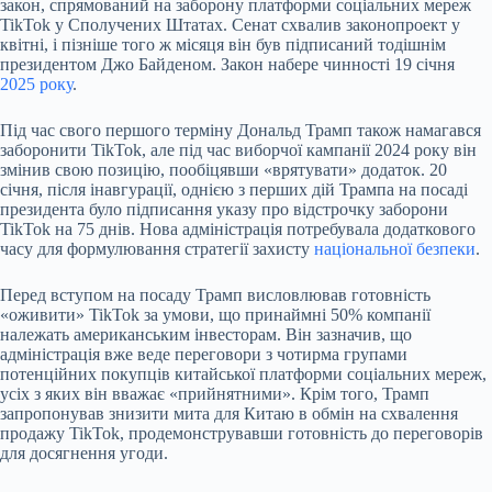
закон, спрямований на заборону платформи соціальних мереж
TikTok у Сполучених Штатах. Сенат схвалив законопроект у
квітні, і пізніше того ж місяця він був підписаний тодішнім
президентом Джо Байденом. Закон набере чинності 19 січня
2025 року
.
Під час свого першого терміну Дональд Трамп також намагався
заборонити TikTok, але під час виборчої кампанії 2024 року він
змінив свою позицію, пообіцявши «врятувати» додаток. 20
січня, після інавгурації, однією з перших дій Трампа на посаді
президента було підписання указу про відстрочку заборони
TikTok на 75 днів. Нова адміністрація потребувала додаткового
часу для формулювання стратегії захисту
національної безпеки
.
Перед вступом на посаду Трамп висловлював готовність
«оживити» TikTok за умови, що принаймні 50% компанії
належать американським інвесторам. Він зазначив, що
адміністрація вже веде переговори з чотирма групами
потенційних покупців китайської платформи соціальних мереж,
усіх з яких він вважає «прийнятними». Крім того, Трамп
запропонував знизити мита для Китаю в обмін на схвалення
продажу TikTok, продемонструвавши готовність до переговорів
для досягнення угоди.