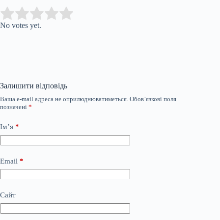
Submit Rating
Rate this item:
No votes yet.
Залишити відповідь
Ваша e-mail адреса не оприлюднюватиметься.
Обов’язкові поля
позначені
*
Ім’я
*
Email
*
Сайт