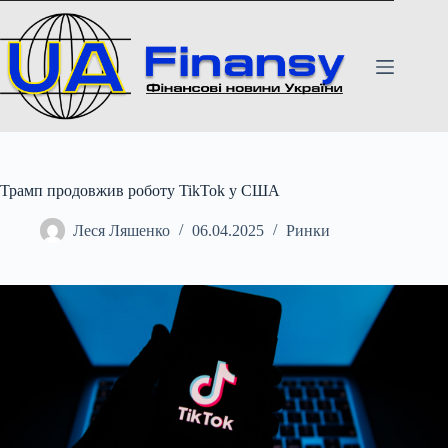
Перейти
до
вмісту
Трамп продовжив роботу TikTok у США
Леся Ляшенко
06.04.2025
Ринки