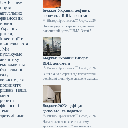
UA Finansy —
портал
Бюджет України: дефіцит,
актуальних
допомога, ВВП, податки
фінансових
Віктор Присяжнюк
Сер 6, 2026
новин
Нічний удар по Україні: зруйновано
України:
логістичний центр PUMA Вночі 5
ринки,
серпня, під час чергової російської
інвестиції та
атаки, було повністю знищено
криптовалюта
логістичний…
. Ми
публікуємо
Бюджет України: імпорт,
аналітику
ВВП, допомога
економіки та
Віктор Присяжнюк
Сер 6, 2026
будівельної
В ніч з 4 на 5 серпня під час чергової
галузі,
російської атаки було знищено склад
корисну для
запасних частин та супутніх товарів…
прийняття
рішень. Наша
мета —
робити
фінансові
Бюджет-2023: дефіцит,
теми
допомога, та податки.
зрозумілими.
Віктор Присяжнюк
Сер 6, 2026
Навантаження на енергосистему
зростає: “Укренерго” закликає до