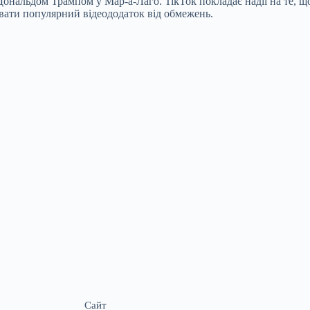
Дональдом Трампом у Мар-а-Лаго. TikTok покладає надії на те, 
вати популярний відеододаток від обмежень.
Сайт