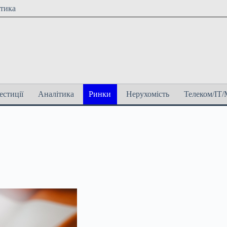
ітика
естиції
Аналітика
Ринки
Нерухомість
Телеком/ІТ/