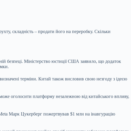
хту, складність – продати його на переробку. Скільки
ьній безпеці. Міністерство юстиції США заявило, що додаток
имки.
визначені терміни. Китай також висловив свою незгоду з ідеєю
 може оголосити платформу незалежною від китайського впливу,
eta Марк Цукерберг пожертвував $1 млн на інавгурацію