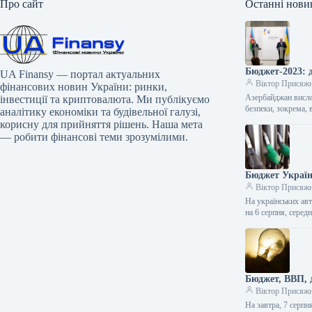
Про сайт
Останні нови
Бюджет-2023: д
UA Finansy — портал актуальних
Віктор Присяж
фінансових новин України: ринки,
Азербайджан вислов
інвестиції та криптовалюта. Ми публікуємо
безпеки, зокрема,
аналітику економіки та будівельної галузі,
корисну для прийняття рішень. Наша мета
— робити фінансові теми зрозумілими.
Бюджет Україн
Віктор Присяж
На українських авт
на 6 серпня, серед
Бюджет, ВВП, 
Віктор Присяж
На завтра, 7 серпн