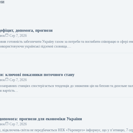
ни
ефіцит, допомога, прогнози
нюк
Сер 7, 2026
ив готовність забезпечити Україну газом за потреби та поглибити співпрацю в сфері ен
 використовуючи українські підземні сховища.…
и: ключові показники поточного стану
нюк
Сер 7, 2026
озаправних станціях спостерігається тенденція до зниження цін на бензин та дизельне па
ня вартість…
допомога: прогнози для економіки України
нюк
Сер 7, 2026
я, відключень світла не передбачається НЕК «Укренерго» інформує, що у п’ятницю, 7 се