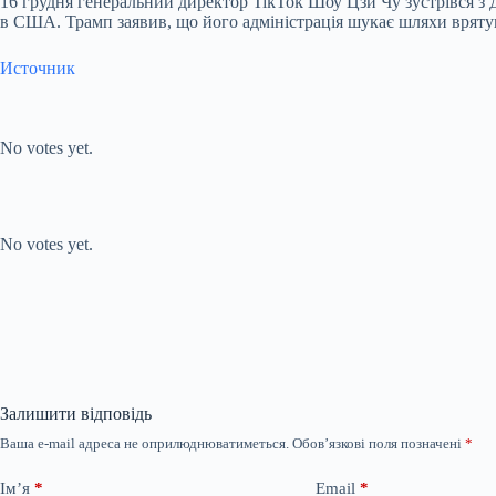
16 грудня генеральний директор TikTok Шоу Цзи Чу зустрівся з 
в США. Трамп заявив, що його адміністрація шукає шляхи вряту
Источник
Submit Rating
Rate this
item:
No votes yet.
Submit Rating
Rate this item:
No votes yet.
Залишити відповідь
Ваша e-mail адреса не оприлюднюватиметься.
Обов’язкові поля позначені
*
Ім’я
*
Email
*