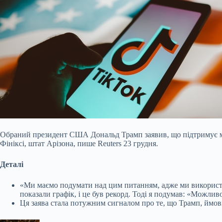
Обраний президент США Дональд Трамп заявив, що підтримує мо
Фініксі, штат Арізона, пише Reuters 23 грудня.
Деталі
«Ми маємо подумати над цим питанням, адже ми використал
показали графік, і це був рекорд. Тоді я подумав: «Можлив
Ця заява стала потужним сигналом про те, що Трамп, ймо