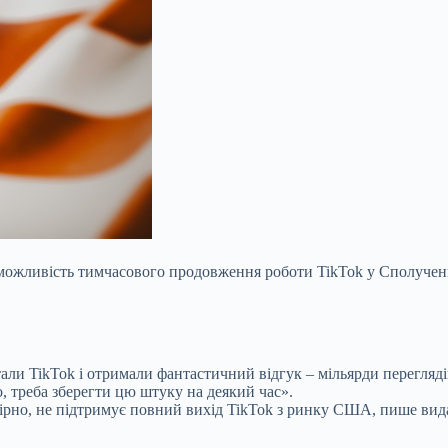
жливість тимчасового продовження роботи TikTok у Сполучених 
и TikTok і отримали фантастичний відгук – мільярди переглядів»
о, треба зберегти цю штуку на деякий час».
вірно, не підтримує повний вихід TikTok з ринку США, пише ви