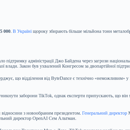
5 000
.
В Україні
щороку збирають більше мільйона тонн металобру
ало підтримку адміністрації Джо Байдена через загрози націонал
ої влади. Закон був ухвалений Конгресом за двопартійної підтр
ерджує, що відділення від ByteDance є технічно «неможливим» у 
уникнути заборони TikTok, однак експерти припускають, що він
и відносини з новообраним президентом.
Генеральний директор
M
альний директор OpenAI Сем Альтман.