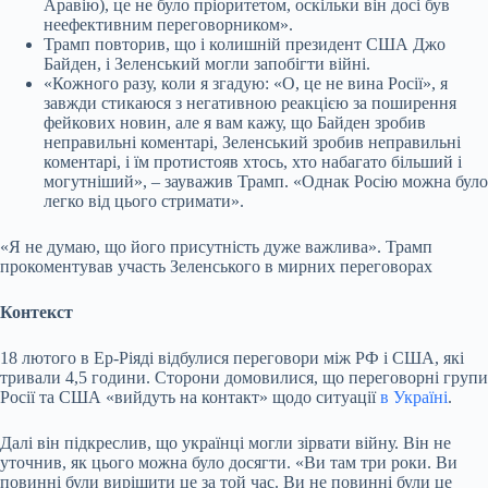
Аравію), це не було пріоритетом, оскільки він досі був
неефективним переговорником».
Трамп повторив, що і колишній президент США Джо
Байден, і Зеленський могли запобігти війні.
«Кожного разу, коли я згадую: «О, це не вина Росії», я
завжди стикаюся з негативною реакцією за поширення
фейкових новин, але я вам кажу, що Байден зробив
неправильні коментарі, Зеленський зробив неправильні
коментарі, і їм протистояв хтось, хто набагато більший і
могутніший», – зауважив Трамп. «Однак Росію можна було
легко від цього стримати».
«Я не думаю, що його присутність дуже важлива». Трамп
прокоментував участь Зеленського в мирних переговорах
Контекст
18 лютого в Ер-Ріяді відбулися переговори між РФ і США, які
тривали 4,5 години. Сторони домовилися, що переговорні групи
Росії та США «вийдуть на контакт» щодо ситуації
в Україні
.
Далі він підкреслив, що українці могли зірвати війну. Він не
уточнив, як цього можна було досягти. «Ви там три роки. Ви
повинні були вирішити це за той час. Ви не повинні були це