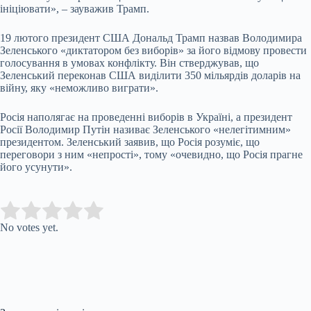
ініціювати», – зауважив Трамп.
19 лютого президент США Дональд Трамп назвав Володимира
Зеленського «диктатором без виборів» за його відмову провести
голосування в умовах конфлікту. Він стверджував, що
Зеленський переконав США виділити 350 мільярдів доларів на
війну, яку «неможливо виграти».
Росія наполягає на проведенні виборів в Україні, а президент
Росії Володимир Путін називає Зеленського «нелегітимним»
президентом. Зеленський заявив, що Росія розуміє, що
переговори з ним «непрості», тому «очевидно, що Росія прагне
його усунути».
Submit Rating
Rate this item:
No votes yet.