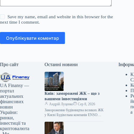
Save my name, email and website in this browser for the
next time I comment.
Опублікувати коментар
Про сайт
Останні новини
Інформ
К
С
К
UA Finansy —
П
портал
Київ: заморожені ЖК – що з
Р
актуальних
вашими інвестиціями
й
фінансових
Андрій Луценко
Сер 8, 2026
п
новин
Замороження будівництва великих ЖК
а
України:
у Києві Будівельна компанія ENSO
ринки,
припинила роботи на трьох
інвестиції та
масштабних житлових комплексах у
криптовалюта
Києві: Poetica, Diadans…
. Ми