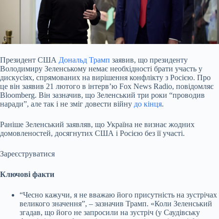
Президент США
Дональд Трамп
заявив, що президенту
Володимиру Зеленському немає необхідності брати участь у
дискусіях, спрямованих на вирішення конфлікту з Росією. Про
це
він заявив 21 лютого в інтерв’ю Fox News Radio, повідомляє
Bloomberg. Він зазначив, що Зеленський три роки “проводив
наради”, але так і не зміг довести війну
до кінця
.
Раніше Зеленський заявляв, що Україна не визнає жодних
домовленостей, досягнутих США і Росією без її участі.
Зареєструватися
Ключові факти
“Чесно кажучи, я не вважаю його присутність на зустрічах
великого значення”, – зазначив Трамп. «Коли Зеленський
згадав, що його не запросили на зустріч (у Саудівську