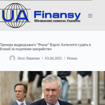
Перейти
до
вмісту
Тренера мадридського “Реала” Карло Анчелотті судять в
Іспанії за податкове шахрайство
Леся Ляшенко
03.04.2025
Ринки