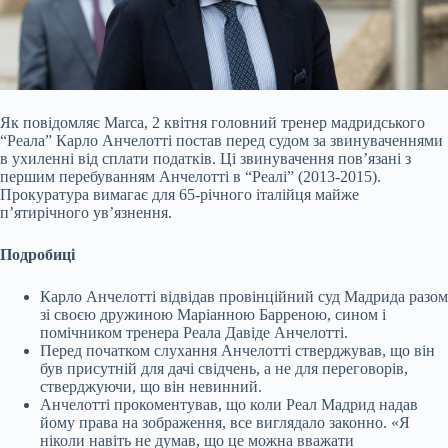
Як повідомляє Marca, 2 квітня головний тренер мадридського
“Реала” Карло Анчелотті постав перед судом за звинуваченнями
в ухиленні від сплати податків. Ці звинувачення
пов’язані з
першим перебуванням Анчелотті в “Реалі” (2013-2015).
Прокуратура вимагає для 65-річного італійця майже
п’ятирічного ув’язнення.
Подробиці
Карло Анчелотті відвідав провінційний суд Мадрида разом
зі своєю дружиною Маріанною Барреною, сином і
помічником тренера Реала Давіде Анчелотті.
Перед початком слухання Анчелотті стверджував, що він
був присутній для дачі свідчень, а не для переговорів,
стверджуючи, що він невинний.
Анчелотті прокоментував, що коли Реал Мадрид надав
йому права на зображення, все виглядало законно. «Я
ніколи навіть не думав, що це можна вважати