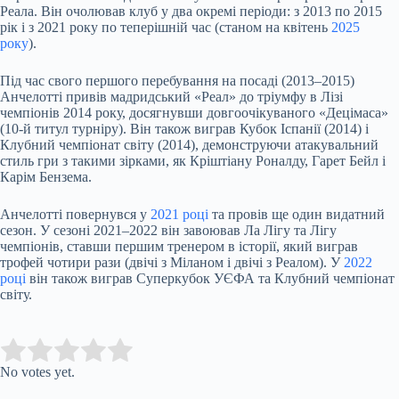
Реала. Він очолював клуб у два окремі періоди: з 2013 по 2015
рік і з 2021 року по теперішній час (станом на квітень
2025
року
).
Під час свого першого перебування на посаді (2013–2015)
Анчелотті привів мадридський «Реал» до тріумфу в Лізі
чемпіонів 2014 року, досягнувши довгоочікуваного «Децімаса»
(10-й титул турніру). Він також виграв Кубок Іспанії (2014) і
Клубний чемпіонат світу (2014), демонструючи атакувальний
стиль гри з такими зірками, як Кріштіану Роналду, Гарет Бейл і
Карім Бензема.
Анчелотті повернувся у
2021 році
та провів ще один видатний
сезон. У сезоні 2021–2022 він завоював Ла Лігу та Лігу
чемпіонів, ставши першим тренером в історії, який виграв
трофей чотири рази (двічі з Міланом і двічі з Реалом). У
2022
році
він також виграв Суперкубок УЄФА та Клубний чемпіонат
світу.
Submit Rating
Rate this item:
No votes yet.