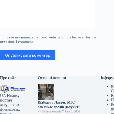
Save my name, email and website in this browser for the
next time I comment.
Опублікувати коментар
Про сайт
Останні новини
Інформ
К
С
К
UA Finansy —
П
портал
Відбудова Лаври: МЗС
Р
актуальних
закликає послів долучити
й
фінансових
партнерів
Галина Ковалів
Сер 6, 2026
п
новин