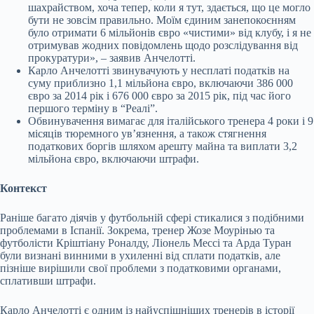
шахрайством, хоча тепер, коли я тут, здається, що це могло
бути не зовсім правильно. Моїм єдиним занепокоєнням
було отримати 6 мільйонів євро «чистими» від клубу, і я не
отримував жодних повідомлень щодо розслідування від
прокуратури», – заявив Анчелотті.
Карло Анчелотті звинувачують у несплаті податків на
суму приблизно 1,1 мільйона євро, включаючи 386 000
євро за 2014 рік і 676 000 євро за 2015 рік, під час його
першого терміну в “Реалі”.
Обвинувачення вимагає для італійського тренера 4 роки і 9
місяців тюремного ув’язнення, а також стягнення
податкових боргів шляхом арешту майна та виплати 3,2
мільйона євро, включаючи штрафи.
Контекст
Раніше багато діячів у футбольній сфері стикалися з подібними
проблемами в Іспанії. Зокрема, тренер Жозе Моурінью та
футболісти Кріштіану Роналду, Ліонель Мессі та Арда Туран
були визнані винними в ухиленні від сплати податків, але
пізніше вирішили свої проблеми з податковими органами,
сплативши штрафи.
Карло Анчелотті є одним із найуспішніших тренерів в історії