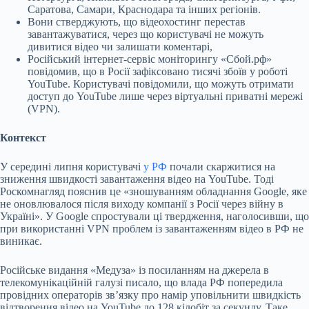
Саратова, Самари, Краснодара та інших регіонів.
Вони стверджують, що відеохостинг перестав
завантажуватися, через що користувачі не можуть
дивитися відео чи залишати коментарі,
Російський інтернет-сервіс моніторингу «Сбой.рф»
повідомив, що в Росії зафіксовано тисячі збоїв у роботі
YouTube. Користувачі повідомили, що можуть отримати
доступ до YouTube лише через віртуальні приватні мережі
(VPN).
Контекст
У середині липня користувачі
у РФ
почали скаржитися на
зниження швидкості завантаження відео на YouTube. Тоді
Роскомнагляд пояснив це «зношуванням обладнання Google, яке
не оновлювалося після виходу компанії з Росії через війну в
Україні». У Google спростували ці твердження, наголосивши, що
при використанні VPN проблем із завантаженням відео в РФ не
виникає.
Російське видання «Медуза» із посиланням на джерела в
телекомунікаційній галузі писало, що влада РФ попередила
провідних операторів звʼязку про намір уповільнити швидкість
відтворення відео на YouTube до 128 кілобіт за секунду. Таке