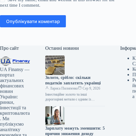
next time I comment.
Опублікувати коментар
Про сайт
Останні новини
Інформ
К
С
К
UA Finansy —
П
портал
Золото, срібло: скільки
Р
актуальних
податків заплатять українці
й
фінансових
Лариса Пилипенко
Сер 9, 2026
п
новин
Інвестиційне золото та інші
а
України:
дорогоцінні метали є одним із
ринки,
інструментів для вкладення капіталу.
інвестиції та
Проте операції з ними в Україні
криптовалюта
мають…
. Ми
публікуємо
Зарплату можуть зменшити: 5
аналітику
причин зниження доходу
економіки та