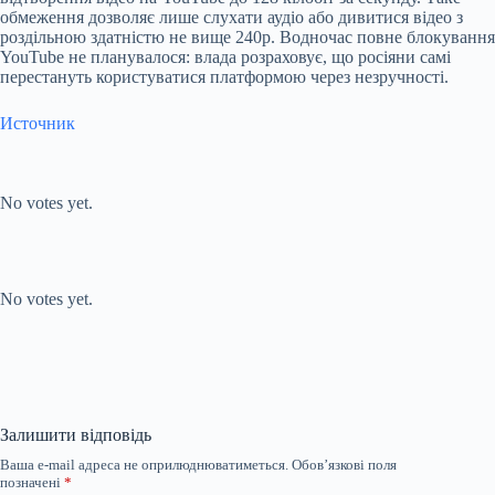
обмеження дозволяє лише слухати аудіо або дивитися відео з
роздільною здатністю не вище 240p. Водночас повне блокування
YouTube не планувалося: влада розраховує, що росіяни самі
перестануть користуватися платформою через незручності.
Источник
Submit Rating
Rate this
item:
No votes yet.
Submit Rating
Rate this item:
No votes yet.
Залишити відповідь
Ваша e-mail адреса не оприлюднюватиметься.
Обов’язкові поля
позначені
*