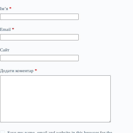
Ім’я
*
Email
*
Сайт
Додати коментар
*
Save my name, email and website in this browser for the