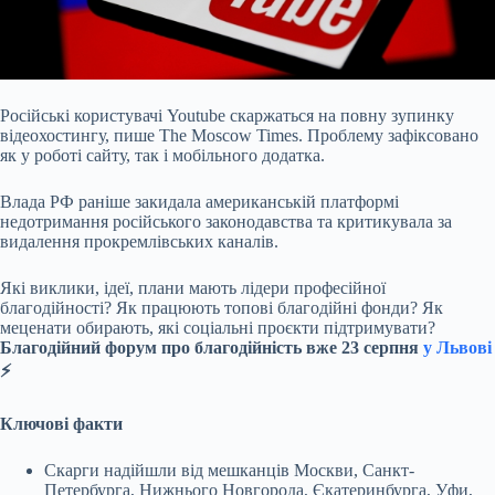
Російські користувачі Youtube скаржаться на повну зупинку
відеохостингу, пише The Moscow Times. Проблему зафіксовано
як у роботі сайту, так і мобільного додатка.
Влада
РФ раніше закидала американській платформі
недотримання російського законодавства та критикувала за
видалення прокремлівських каналів.
Які виклики, ідеї, плани мають лідери професійної
благодійності? Як працюють топові благодійні фонди? Як
меценати обирають, які соціальні проєкти підтримувати?
Благодійний форум про благодійність вже 23 серпня
у Львові
⚡️
Ключові факти
Скарги надійшли від мешканців Москви, Санкт-
Петербурга, Нижнього Новгорода, Єкатеринбурга, Уфи,