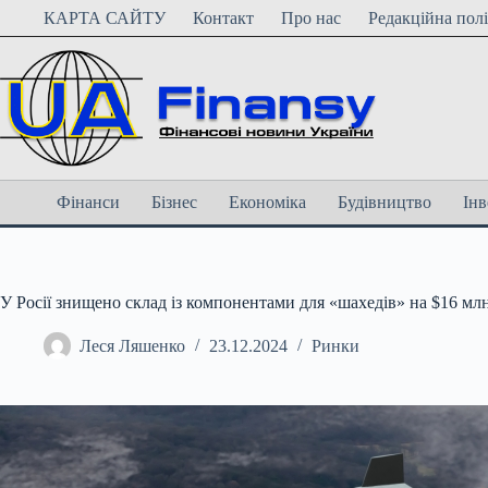
Перейти
КАРТА САЙТУ
Контакт
Про нас
Редакційна пол
до
вмісту
Фінанси
Бізнес
Економіка
Будівництво
Інв
У Росії знищено склад із компонентами для «шахедів» на $16 мл
Леся Ляшенко
23.12.2024
Ринки