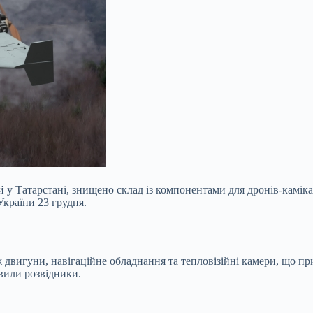
й у Татарстані, знищено склад із компонентами для дронів-каміка
країни 23 грудня.
ож двигуни, навігаційне обладнання та тепловізійні камери, що п
явили розвідники.