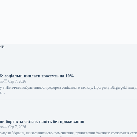
ни
6: соціальні виплати зростуть на 10%
нко
Сер 7, 2026
у в Німеччині набула чинності реформа соціального захисту. Програму Bürgergeld, яка ді
ла…
ни боргів за світло, навіть без проживання
нко
Сер 7, 2026
громадян України, які залишили свої помешкання, припинивши фактичне споживання елект