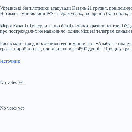
Українські безпілотники атакували Казань 21 грудня, повідомило
Натомість міноборони РФ стверджувало, що дронів було шість, і т
Мерія Казані підтвердила, що безпілотники вразили житлові бу
про постраждалих не надходило, однак місцеві телеграм-канали
Російський завод в особливій економічній зоні «Алабуга» плану
графік виробництва, поставивши вже 4500 дронів. Про це у травн
Источник
Submit Rating
Rate this
item:
No votes yet.
Submit Rating
Rate this item:
No votes yet.