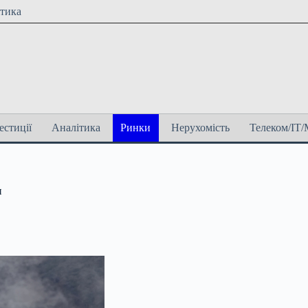
ітика
естиції
Аналітика
Ринки
Нерухомість
Телеком/ІТ/
н