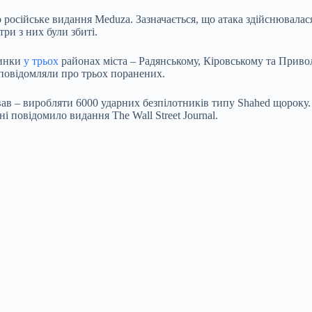
 російське видання Meduza. Зазначається, що атака здійснювалася
ри з них були збиті.
динки
у трьох
районах міста – Радянському, Кіровському та Приво
 повідомляли про трьох поранених.
вав – виробляти 6000 ударних безпілотників типу Shahed щороку.
і повідомило видання The Wall Street Journal.