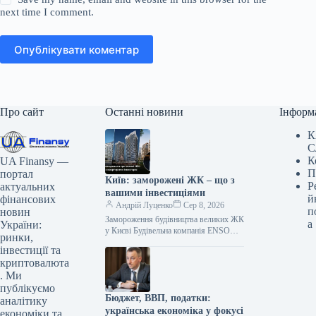
next time I comment.
Опублікувати коментар
Про сайт
Останні новини
Інформ
К
С
К
UA Finansy —
П
портал
Київ: заморожені ЖК – що з
Р
актуальних
вашими інвестиціями
й
фінансових
Андрій Луценко
Сер 8, 2026
п
новин
Замороження будівництва великих ЖК
а
України:
у Києві Будівельна компанія ENSO
ринки,
припинила роботи на трьох
інвестиції та
масштабних житлових комплексах у
криптовалюта
Києві: Poetica, Diadans…
. Ми
публікуємо
Бюджет, ВВП, податки:
аналітику
українська економіка у фокусі
економіки та