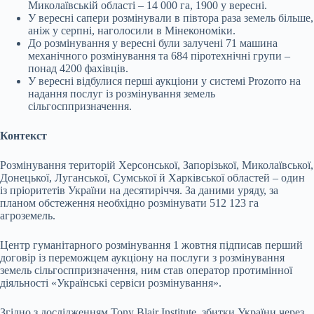
Миколаївській області – 14 000 га, 1900 у вересні.
У вересні сапери розмінували в півтора раза земель більше,
аніж у серпні, наголосили в Мінекономіки.
До розмінування у вересні були залучені 71 машина
механічного розмінування та 684 піротехнічні групи –
понад 4200 фахівців.
У вересні відбулися перші аукціони у системі Prozorro на
надання послуг із розмінування земель
сільгосппризначення.
Контекст
Розмінування територій Херсонської, Запорізької, Миколаївської,
Донецької, Луганської, Сумської й Харківської областей – один
із пріоритетів України на десятиріччя. За даними уряду, за
планом обстеження необхідно розмінувати 512 123 га
агроземель.
Центр гуманітарного розмінування 1 жовтня підписав перший
договір із переможцем аукціону на послуги з розмінування
земель сільгосппризначення, ним став оператор протимінної
діяльності «Українські сервіси розмінування».
Згідно з дослідженням Tony Blair Institute, збитки України через