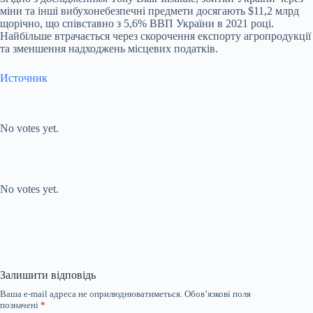
міни та інші вибухонебезпечні предмети досягають $11,2 млрд
щорічно, що співставно з 5,6% ВВП України в 2021 році.
Найбільше втрачається через скорочення експорту агропродукції
та зменшення надходжень місцевих податків.
Источник
Submit Rating
Rate this
item:
No votes yet.
Submit Rating
Rate this item:
No votes yet.
Залишити відповідь
Ваша e-mail адреса не оприлюднюватиметься.
Обов’язкові поля
позначені
*