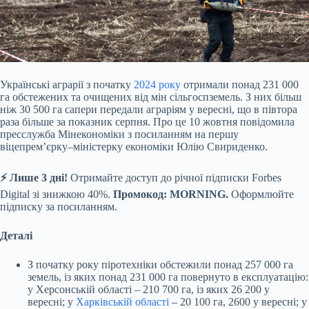
Українські аграрії з початку
2024 року
отримали понад 231 000
га обстежених та очищених від мін сільгоспземель. З них більш
ніж 30 500 га сапери передали аграріям у
вересні, що в півтора
раза більше за показник серпня. Про це 10 жовтня повідомила
пресслужба Мінекономіки з посиланням на першу
віцепремʼєрку–міністерку економіки Юлію Свириденко.
⚡️ Лише 3 дні!
Отримайте доступ до річної підписки Forbes
Digital зі знижкою 40%.
Промокод: MORNING.
Оформлюйте
підписку за посиланням.
Деталі
З початку року піротехніки обстежили понад 257 000 га
земель, із яких понад 231 000 га повернуто в експлуатацію:
у Херсонській області – 210 700 га, із яких 26 200 у
вересні; у
Харківській області
– 20 100 га, 2600 у вересні; у