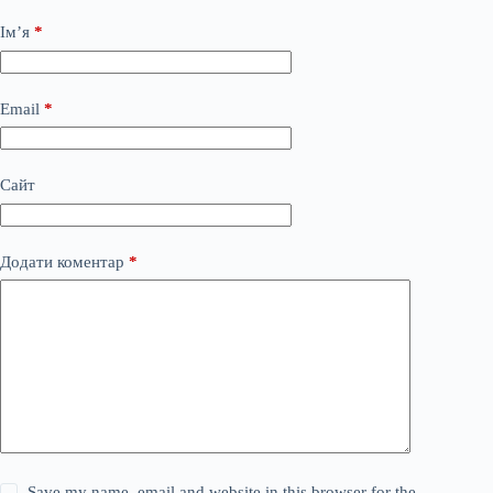
Ім’я
*
Email
*
Сайт
Додати коментар
*
Save my name, email and website in this browser for the