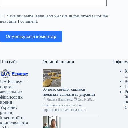
Save my name, email and website in this browser for the
next time I comment.
Опублікувати коментар
Про сайт
Останні новини
Інформ
К
С
К
UA Finansy —
П
портал
Золото, срібло: скільки
Р
актуальних
податків заплатять українці
й
фінансових
Лариса Пилипенко
Сер 9, 2026
п
новин
Інвестиційне золото та інші
а
України:
дорогоцінні метали є одним із
ринки,
інструментів для вкладення капіталу.
інвестиції та
Проте операції з ними в Україні
криптовалюта
мають…
. Ми