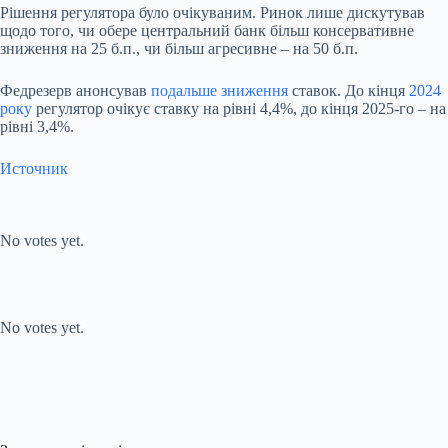
Рішення регулятора було очікуваним. Ринок лише дискутував
щодо того, чи обере центральний банк більш консервативне
зниження на 25 б.п., чи більш агресивне – на 50 б.п.
Федрезерв анонсував
подальше зниження
ставок. До кінця
2024
року
регулятор очікує ставку на рівні 4,4%, до кінця 2025-го – на
рівні 3,4%.
Источник
Submit Rating
Rate this
item:
No votes yet.
Submit Rating
Rate this item:
No votes yet.