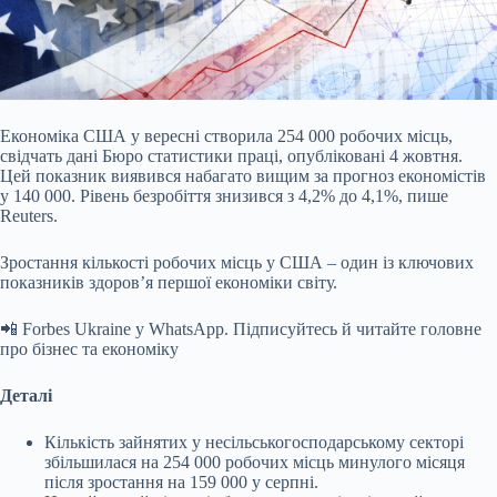
Економіка США у вересні створила 254 000 робочих місць,
свідчать дані Бюро статистики праці, опубліковані 4 жовтня.
Цей показник виявився набагато вищим за прогноз
економістів
у 140 000. Рівень безробіття знизився з 4,2% до 4,1%, пише
Reuters.
Зростання кількості робочих місць у США – один із ключових
показників здоровʼя першої економіки світу.
📲 Forbes Ukraine у WhatsApp. Підписуйтесь й читайте головне
про бізнес та економіку
Деталі
Кількість зайнятих у несільськогосподарському секторі
збільшилася на 254 000 робочих місць минулого місяця
після зростання на 159 000 у серпні.