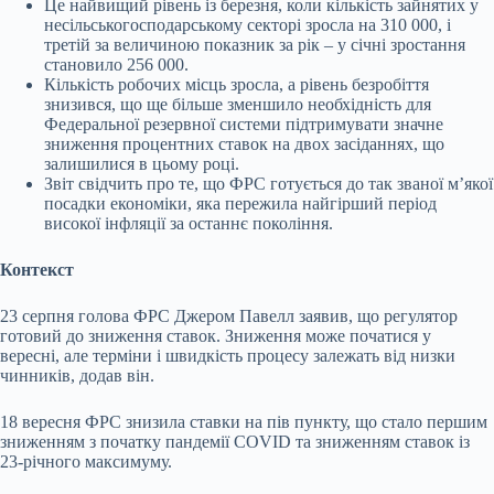
Це найвищий рівень із березня, коли кількість зайнятих у
несільськогосподарському секторі зросла на 310 000, і
третій за величиною показник за рік – у січні зростання
становило 256 000.
Кількість робочих місць зросла, а рівень безробіття
знизився, що ще більше зменшило необхідність для
Федеральної резервної системи підтримувати значне
зниження процентних ставок на двох засіданнях, що
залишилися в цьому році.
Звіт свідчить про те, що ФРС готується до так званої мʼякої
посадки економіки, яка пережила найгірший період
високої інфляції за останнє покоління.
Контекст
23 серпня голова ФРС Джером Павелл заявив, що регулятор
готовий до зниження ставок. Зниження може початися у
вересні, але терміни і швидкість процесу залежать від низки
чинників, додав він.
18 вересня ФРС знизила ставки на пів пункту, що стало першим
зниженням з початку пандемії COVID та зниженням ставок із
23-річного максимуму.