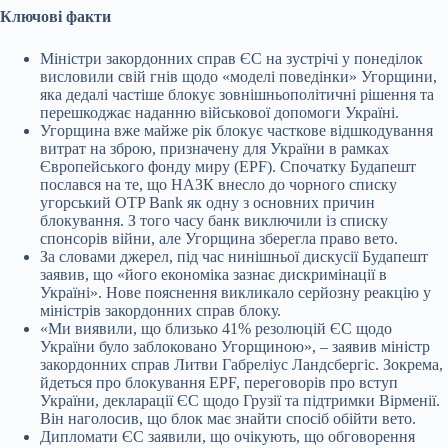
Ключові факти
Міністри закордонних справ ЄС на зустрічі у понеділок
висловили свій гнів щодо «моделі поведінки» Угорщини,
яка дедалі частіше блокує зовнішньополітичні рішення та
перешкоджає наданню військової допомоги Україні.
Угорщина вже майже рік блокує часткове відшкодування
витрат на зброю, призначену для України в рамках
Європейського фонду миру (EPF). Спочатку Будапешт
послався на те, що НАЗК внесло до чорного списку
угорський OTP Bank як одну з основних причин
блокування. З того часу банк виключили із списку
спонсорів війни, але Угорщина зберегла право вето.
За словами джерел, під час нинішньої дискусії Будапешт
заявив, що «його економіка зазнає дискримінації в
Україні». Нове пояснення викликало серйозну реакцію у
міністрів закордонних справ блоку.
«Ми виявили, що близько 41% резолюцій ЄС щодо
України було заблоковано Угорщиною», – заявив міністр
закордонних справ Литви Габреліус Ландсбергіс. Зокрема,
йдеться про блокування EPF, переговорів про вступ
України, декларації ЄС щодо Грузії та підтримки Вірменії.
Він наголосив, що блок має знайти спосіб обійти вето.
Дипломати ЄС заявили, що очікують, що обговорення