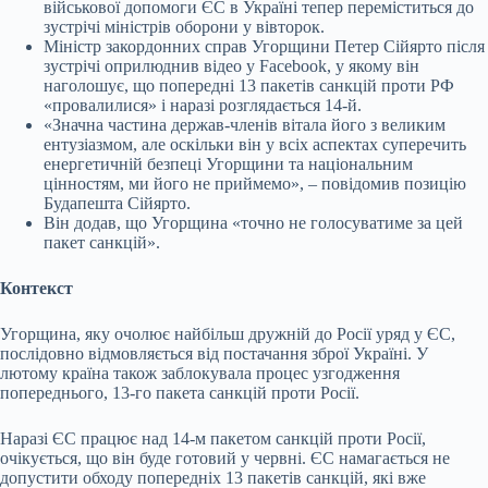
військової допомоги ЄС в Україні тепер переміститься до
зустрічі міністрів оборони у вівторок.
Міністр закордонних справ Угорщини Петер Сійярто після
зустрічі оприлюднив відео у Facebook, у якому він
наголошує, що попередні 13 пакетів санкцій проти РФ
«провалилися» і наразі розглядається 14-й.
«Значна частина держав-членів вітала його з великим
ентузіазмом, але оскільки він у всіх аспектах суперечить
енергетичній безпеці Угорщини та національним
цінностям, ми його не приймемо», – повідомив позицію
Будапешта Сійярто.
Він додав, що Угорщина «точно не голосуватиме за цей
пакет санкцій».
Контекст
Угорщина, яку очолює найбільш дружній до Росії уряд у ЄС,
послідовно відмовляється від постачання зброї Україні. У
лютому країна також заблокувала процес узгодження
попереднього, 13-го пакета санкцій проти Росії.
Наразі ЄС працює над 14-м пакетом санкцій проти Росії,
очікується, що він буде готовий у червні. ЄС намагається не
допустити обходу попередніх 13 пакетів санкцій, які вже