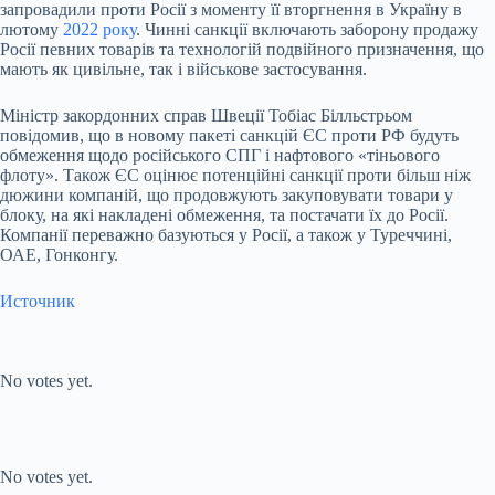
запровадили проти Росії з моменту її вторгнення в Україну в
лютому
2022 року
. Чинні санкції включають заборону продажу
Росії певних товарів та технологій подвійного призначення, що
мають як цивільне, так і військове застосування.
Міністр закордонних справ Швеції Тобіас Білльстрьом
повідомив, що в новому пакеті санкцій ЄС проти РФ будуть
обмеження щодо російського СПГ і нафтового «тіньового
флоту». Також ЄС оцінює потенційні санкції проти більш ніж
дюжини компаній, що продовжують закуповувати товари у
блоку, на які накладені обмеження, та постачати їх до Росії.
Компанії переважно базуються у Росії, а також у Туреччині,
ОАЕ, Гонконгу.
Источник
Submit Rating
Rate this
item:
No votes yet.
Submit Rating
Rate this item:
No votes yet.