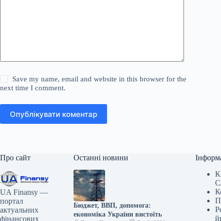
Save my name, email and website in this browser for the
next time I comment.
Опублікувати коментар
Про сайт
Останні новини
Інформ
К
С
К
UA Finansy —
П
портал
Бюджет, ВВП, допомога:
Р
актуальних
економіка України вистоїть
й
фінансових