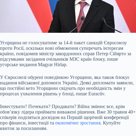
Угорщина не голосуватиме за 14-й пакет санкцій Євросоюзу
проти Росії, оскільки нові обмеження суперечать інтересам
країни, повідомив міністр закордонних справ Петер
Сійярто за
підсумками засідання очільників МЗС країн блоку, пише
угорське видання Мagyar Нirlap.
У Євросоюзі обурені поведінкою Угорщини, яка також блокує
надання військової допомоги Україні. Деякі дипломати заявили,
що постійні вето Угорщини свідчать про необхідність змін у
процесах ухвалення рішень у блоці, пише Euractiv.
Інвестувати? Почекати? Продавати? Війна змінює все, крім
обов’язку лідера приймати виважені рішення. Вже 30 травня 40+
спікерів поділяться досвідом на Першій щорічній конференції
про фінанси, інвестиції та
економічне зростання
. Купуйте
квиток за посиланням.