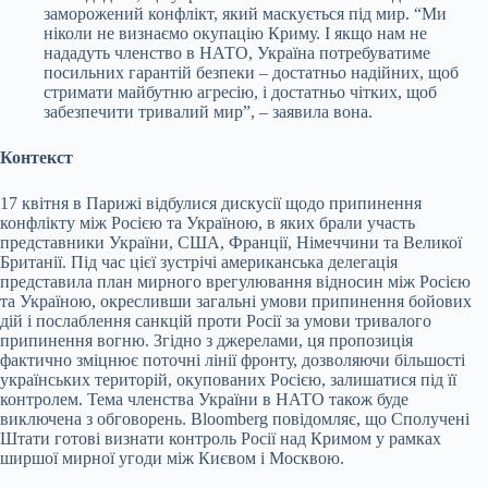
заморожений конфлікт, який маскується під мир. “Ми
ніколи не визнаємо окупацію Криму. І якщо нам не
нададуть членство в НАТО, Україна потребуватиме
посильних гарантій безпеки – достатньо надійних, щоб
стримати майбутню агресію, і достатньо чітких, щоб
забезпечити тривалий мир”, – заявила вона.
Контекст
17 квітня в Парижі відбулися дискусії щодо припинення
конфлікту між Росією та Україною, в яких брали участь
представники України, США, Франції, Німеччини та Великої
Британії. Під час цієї зустрічі американська делегація
представила план мирного врегулювання відносин між Росією
та Україною, окресливши загальні умови припинення бойових
дій і послаблення санкцій проти Росії за умови тривалого
припинення вогню. Згідно з джерелами, ця пропозиція
фактично зміцнює поточні лінії фронту, дозволяючи більшості
українських територій, окупованих Росією, залишатися під її
контролем. Тема членства України в НАТО також буде
виключена з обговорень. Bloomberg повідомляє, що Сполучені
Штати готові визнати контроль Росії над Кримом у рамках
ширшої мирної угоди між Києвом і Москвою.