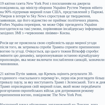
19 квітня газета New York Post з посиланням на джерела
повідомила, що міністр оборони України Рустем Умеров нібито
на 90% підтримав мирний план США, представлений у Парижі.
Умеров в інтерв’ю Sky News спростував це твердження,
заявивши, що його відомство не приймає політичних рішень.
Forbes Україна перевірив, чи може Офіс президента України
погодитися на такі умови, порівнявши інсайдерську інформацію
західних ЗМІ з «червоними лініями» Києва.
Росія ще не прояснила свою серйозність щодо мирної угоди
після того, як затримала спроби Трампа сприяти припиненню
вогню та угоді. Очікується, що цього тижня Віткофф спробує
змінити цю динаміку, запропонувавши останню відчайдушну
пропозицію, яка може включати послаблення санкцій, зазначили
чиновники.
21 квітня Путін заявив, що Кремль оцінить результати 30-
годинного «пасхального перемир’я», перш ніж розглядати більш
тривалу паузу, за яку виступають Трамп і Зеленський. Того ж дня
Трамп оприлюднив свій мирний план, який може передбачати
розгортання європейських військ для дотримання режиму
припинення вогню, повідомляє The New York Post.
Наступний раунд обговорень запланований на Лондон, хоча