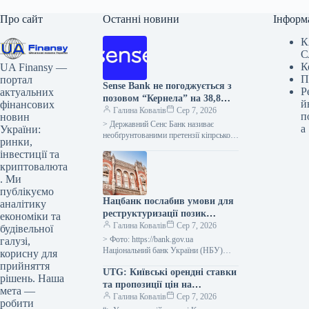
Про сайт
Останні новини
Інформ
К
С
К
UA Finansy —
П
портал
Sense Bank не погоджується з
Р
актуальних
позовом “Кернела” на 38,8
й
фінансових
мільйона доларів.
Галина Ковалів
Сер 7, 2026
п
новин
> Державний Сенс Банк називає
а
України:
необґрунтованими претензії кіпрської
ринки,
компанії Etrecom Investments Limited,
інвестиції та
що входить до групи “Кернел”, щодо
криптовалюта
солідарного стягнення…
. Ми
публікуємо
Нацбанк послабив умови для
аналітику
реструктуризації позик
економіки та
компаніям і застави
Галина Ковалів
Сер 7, 2026
будівельної
сільськогосподарських
> Фото: https://bank.gov.ua
галузі,
товарів
Національний банк України (НБУ)
корисну для
надав банкам змогу не фіксувати
прийняття
UTG: Київські орендні ставки
дефолт позичальників у разі
рішень. Наша
тимчасової, до одного року,…
та пропозиції цін на
мета —
приміщення в центральних
Галина Ковалів
Сер 7, 2026
робити