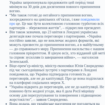
Україна запропонувала продовжити цей період тиші
мінімум на 30 днів для досягнення повного припинення
вогню.
“Ми також готові до негайного припинення вогню,
зосередженого на цивільних об’єктах, і вже
повідомили
про
це. Це має бути колективною головною турботою всіх
партнерів – збереження життів”, – підкреслив президент.
Він також зазначив, що 23 квітня в Лондоні українська
делегація вже почала переговори з партнерами. «Україна
постійно заявляє, що не виключає жодних форматів, які
можуть призвести до припинення вогню, а в майбутньому
— до справжнього миру. Припинення насильства є нашим
головним пріоритетом. Я ціную всіх, хто відданий цій меті
та сприяє зусиллям із завершення війни», — наголосив
Зеленський.
Віце-прем’єр-міністр, міністр економіки Юлія Свириденко
під час сьогоднішньої зустрічі з партнерами в Лондоні
повідомила, що Україна підтвердила готовність до
переговорів, але не до капітуляції. Про це вона поділилася
на платформі соціальних мереж X.
“Україна відкрита до переговорів, але не до капітуляції. Не
повинно бути жодної угоди, яка б дала Росії міцнішу
основу для перегрупування та повернення з підвищеною
жорстокістю”, – заявив Свириденко.
Вона додала, що українське населення не погодиться на