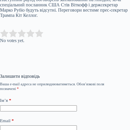
спеціальний посланник США Стів Віткофф і держсекретар
Марко Рубіо будуть відсутні. Переговори вестиме прес-секретар
Трампа Кіт Келлог.
Submit Rating
Rate this item:
No votes yet.
Залишити відповідь
Ваша e-mail адреса не оприлюднюватиметься.
Обов’язкові поля
позначені
*
Ім’я
*
Email
*