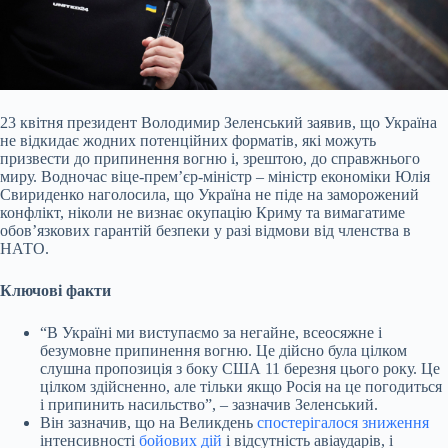
23 квітня президент Володимир Зеленський заявив, що Україна
не відкидає жодних потенційних форматів, які можуть
призвести до припинення вогню і, зрештою, до справжнього
миру. Водночас віце-прем’єр-міністр – міністр економіки Юлія
Свириденко наголосила, що Україна не піде на заморожений
конфлікт, ніколи не визнає окупацію Криму та вимагатиме
обов’язкових гарантій безпеки у разі відмови від членства в
НАТО.
Ключові факти
“В Україні ми виступаємо за негайне, всеосяжне і
безумовне припинення вогню. Це дійсно була цілком
слушна пропозиція з боку США 11 березня цього року. Це
цілком здійсненно, але тільки якщо Росія на це погодиться
і припинить насильство”, – зазначив Зеленський.
Він зазначив, що на Великдень
спостерігалося зниження
інтенсивності
бойових дій
і відсутність авіаударів, і