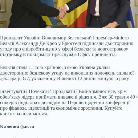
Президент України Володимир Зеленський і прем’єр-міністр
Бельгії Александр Де Кроо у Брюсселі підписали двосторонню
угоду про співробітництво у сфері безпеки та
довгострокову
підтримку,Є повідомляє пресслужба Офісу президента.
Бельгія стала 11-тою країною, з якою Україна уклала
двосторонню безпекову угоду на виконання положень спільної
декларації G7, ухваленої у Вільнюсі 12 липня минулого року.
Інвестувати? Почекати? Продавати? Війна змінює все, крім
обов’язку лідера приймати виважені рішення. Вже 30 травня 40+
спікерів поділяться досвідом на Першій щорічній конференції
про фінанси, інвестиції та економічне зростання. Купуйте
квиток за посиланням.
Ключові факти