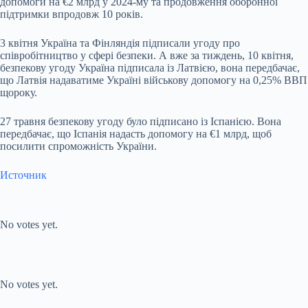
допомоги на €2 млрд у 2024-му та продовження оборонної
підтримки впродовж 10 років.
3 квітня Україна та Фінляндія підписали угоду про
співробітництво у сфері безпеки. А вже за тиждень, 10 квітня,
безпекову угоду Україна підписала із Латвією, вона передбачає,
що Латвія надаватиме Україні військову допомогу на 0,25% ВВП
щороку.
27 травня безпекову угоду було підписано із Іспанією. Вона
передбачає, що Іспанія надасть допомогу на €1 млрд, щоб
посилити спроможність України.
Источник
Submit Rating
Rate this
item:
No votes yet.
Submit Rating
Rate this item:
No votes yet.