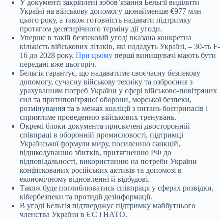
У документі закріплені зобов’язання Бельгії виділити
Україні на військову допомогу щонайменше €977 млн
цього року, а також готовність надавати підтримку
протягом десятирічного терміну дії угоди.
Уперше в такій безпековій угоді вказана конкретна
кількість військових літаків, які нададуть Україні, – 30-ть F-
16 до 2028 року.
При цьому
перші винищувачі мають бути
передані вже цьогоріч.
Бельгія гарантує, що надаватиме своєчасну безпекову
допомогу, сучасну військову техніку та озброєння з
урахуванням потреб України у сфері військово-повітряних
сил та протиповітряної оборони, морської безпеки,
розмінування та в межах коаліції з питань боєприпасів і
сприятиме проведенню військових тренувань.
Окремі блоки документа присвячені двосторонній
співпраці в оборонній промисловості, підтримці
Української формули миру, посиленню санкцій,
відшкодуванню збитків, притягненню РФ до
відповідальності, використанню на потреби України
конфіскованих російських активів та допомозі в
економічному відновленні й відбудові.
Також буде поглиблюватись співпраця у сферах розвідки,
кібербезпеки та протидії дезінформації.
В угоді Бельгія підтверджує підтримку майбутнього
членства України в ЄС і НАТО.