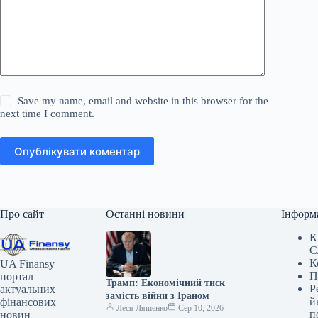
Save my name, email and website in this browser for the
next time I comment.
Опублікувати коментар
Про сайт
Останні новини
Інформ
К
С
К
UA Finansy —
П
портал
Трамп: Економічний тиск
Р
актуальних
замість війни з Іраном
й
фінансових
Леся Ляшенко
Сер 10, 2026
п
новин