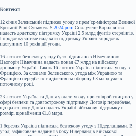
Контекст
12 січня Зеленський підписав угоду з премʼєр-міністром Великої
Британії Ріші Сунаком. У
2024 році
Сполучене Королівство
надасть додаткову підтримку Україні 2,5 млрд фунтів стерлінгів.
І продовжуватиме надавати підтримку Україні впродовж
наступних 10 років дії угоди.
16 лютого безпекову угоду було підписано з Німеччиною.
Цьогоріч Німеччина надасть понад €7 млрд на військову
допомогу Україні. Також 16 лютого Україна підписала угоду з
Францією. За словами Зеленського, угода між Україною та
Францією передбачає виділення на оборону €3 млрд уже в
поточному році.
23 лютого Україна та Данія уклали угоду про співробітництво у
сфері безпеки та довгострокову підтримку. Договір передбачає,
що цього року Данія надасть Україні військову підтримку в
розмірі щонайменш €1,8 млрд.
1 березня Україна підписала безпекову угоду з Нідерландами. В
угоді зафіксоване надання з боку Нідерландів військової