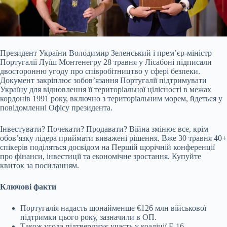
Президент України Володимир Зеленський і прем’єр-міністр
Португалії Луїш Монтенегру 28 травня у Лісабоні підписали
двосторонню угоду про співробітництво у сфері безпеки.
Документ закріплює зобовʼязання Португалії підтримувати
Україну для відновлення її територіальної цілісності в межах
кордонів 1991 року, включно з територіальним морем, йдеться у
повідомленні Офісу президента.
Інвестувати? Почекати? Продавати? Війна змінює все, крім
обов’язку лідера приймати виважені рішення. Вже 30 травня 40+
спікерів поділяться досвідом на Першій щорічній конференції
про фінанси, інвестиції та економічне зростання. Купуйте
квиток за посиланням.
Ключові факти
Португалія надасть щонайменше €126 млн військової
підтримки цього року, зазначили в ОП.
Також угода підтверджує участь у коаліції F-16,