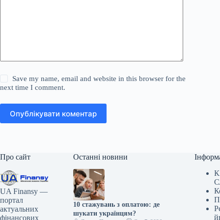
Save my name, email and website in this browser for the
next time I comment.
Опублікувати коментар
Про сайт
Останні новини
Інформ
К
С
К
UA Finansy —
П
портал
10 стажувань з оплатою: де
Р
актуальних
шукати українцям?
й
фінансових