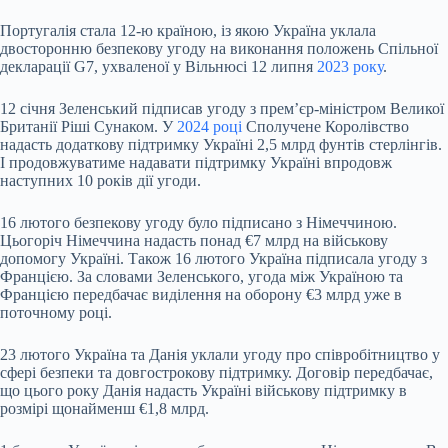
Португалія стала 12-ю країною, із якою Україна уклала
двосторонню безпекову угоду на виконання положень Спільної
декларації G7, ухваленої у Вільнюсі 12 липня
2023 року
.
12 січня Зеленський підписав угоду з премʼєр-міністром Великої
Британії Ріші Сунаком. У
2024 році
Сполучене Королівство
надасть додаткову підтримку Україні 2,5 млрд фунтів стерлінгів.
І продовжуватиме надавати підтримку Україні впродовж
наступних 10 років дії угоди.
16 лютого безпекову угоду було підписано з Німеччиною.
Цьогоріч Німеччина надасть понад €7 млрд на військову
допомогу Україні. Також 16 лютого Україна підписала угоду з
Францією. За словами Зеленського, угода між Україною та
Францією передбачає виділення на оборону €3 млрд уже в
поточному році.
23 лютого Україна та Данія уклали угоду про співробітництво у
сфері безпеки та довгострокову підтримку. Договір передбачає,
що цього року Данія надасть Україні військову підтримку в
розмірі щонайменш €1,8 млрд.