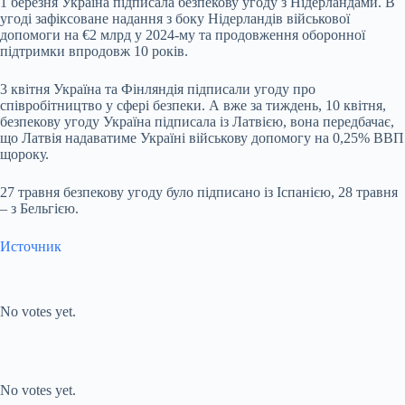
1 березня Україна підписала безпекову угоду з Нідерландами. В
угоді зафіксоване надання з боку Нідерландів військової
допомоги на €2 млрд у 2024-му та продовження оборонної
підтримки впродовж 10 років.
3 квітня Україна та Фінляндія підписали угоду про
співробітництво у сфері безпеки. А вже за тиждень, 10 квітня,
безпекову угоду Україна підписала із Латвією, вона передбачає,
що Латвія надаватиме Україні військову допомогу на 0,25% ВВП
щороку.
27 травня безпекову угоду було підписано із Іспанією, 28 травня
– з Бельгією.
Источник
Submit Rating
Rate this
item:
No votes yet.
Submit Rating
Rate this item:
No votes yet.