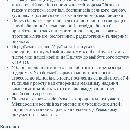
міжнародній коаліції спроможностей морської безпеки, а
також у програмі закупівлі боєприпасів великого калібру,
зусиллях із розмінування та зміцнення морської безпеки.
Окремі блоки угоди присвячені двосторонній співпраці в
галузі оборонної промисловості, розвідці, боротьбі з
організованою злочинністю та пропагандою, а також
протидії хімічним, біологічним, радіологічним та ядерним
ризикам.
Передбачається, що Україна та Португалія
координуватимуть і зміцнюватимуть спільні зусилля для
підтримки нашої країни на її шляху до майбутнього вступу
в НАТО.
У блоці щодо політичного співробітництва йдеться про
підтримку Української формули миру, притягнення
агресора до відповідальності, посилення санкцій проти РФ
та спільну роботу над створенням механізму надання
компенсації за збитки, втрати або шкоду, спричинені
російською агресією.
Португалія також зобов’язується продовжувати участь у
Міжнародній коаліції за повернення українських дітей і
сприяти досягненню цілей, викладених у Рамковому
документі цієї коаліції.
Контекст