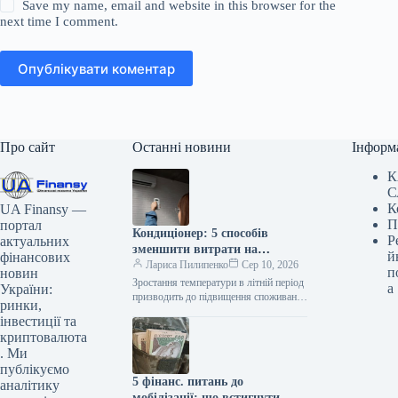
Save my name, email and website in this browser for the
next time I comment.
Опублікувати коментар
Про сайт
Останні новини
Інформ
К
С
К
UA Finansy —
П
портал
Кондиціонер: 5 способів
Р
актуальних
зменшити витрати на
й
фінансових
охолодження
Лариса Пилипенко
Сер 10, 2026
п
новин
Зростання температури в літній період
а
України:
призводить до підвищення споживання
ринки,
електроенергії через використання
інвестиції та
систем кондиціонування. Компанія
криптовалюта
Yasno пропонує ефективні методи
. Ми
оптимізації…
публікуємо
5 фінанс. питань до
аналітику
мобілізації: що встигнути