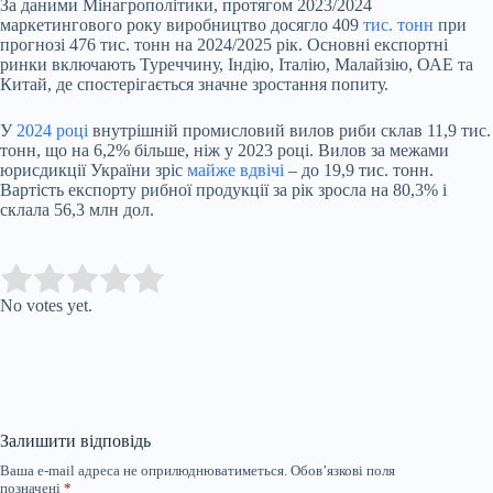
За даними Мінагрополітики, протягом 2023/2024
маркетингового року виробництво досягло 409
тис. тонн
при
прогнозі 476 тис. тонн на 2024/2025 рік. Основні експортні
ринки включають Туреччину, Індію, Італію, Малайзію, ОАЕ та
Китай, де спостерігається значне зростання попиту.
У
2024 році
внутрішній промисловий вилов риби склав 11,9 тис.
тонн, що на 6,2% більше, ніж у 2023 році. Вилов за межами
юрисдикції України зріс
майже вдвічі
– до 19,9 тис. тонн.
Вартість експорту рибної продукції за рік зросла на 80,3% і
склала 56,3 млн дол.
Submit Rating
Rate this item:
No votes yet.
Залишити відповідь
Ваша e-mail адреса не оприлюднюватиметься.
Обов’язкові поля
позначені
*