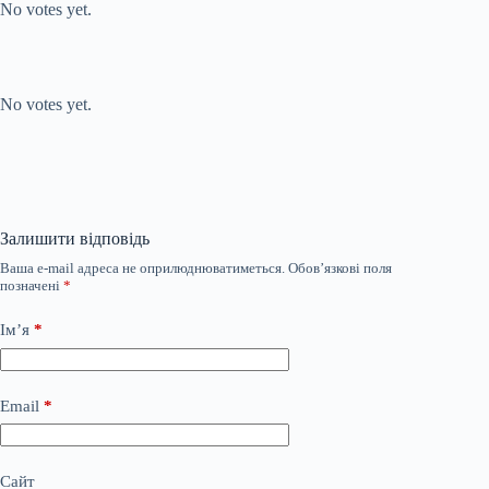
No votes yet.
Submit Rating
Rate this item:
No votes yet.
Залишити відповідь
Ваша e-mail адреса не оприлюднюватиметься.
Обов’язкові поля
позначені
*
Ім’я
*
Email
*
Сайт