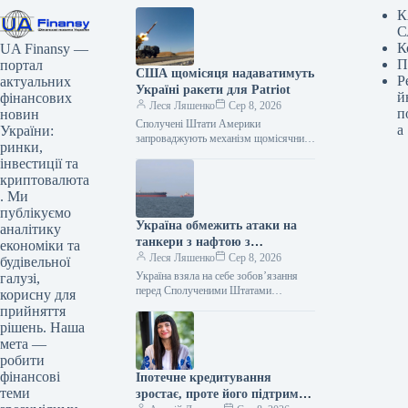
К
С
К
UA Finansy —
П
портал
США щомісяця надаватимуть
Р
актуальних
Україні ракети для Patriot
й
фінансових
Леся Ляшенко
Сер 8, 2026
п
новин
Сполучені Штати Америки
а
України:
запроваджують механізм щомісячних
ринки,
поставок ракет-перехоплювачів для
інвестиції та
систем протиповітряної оборони
криптовалюта
Patriot. Незважаючи на це, Президент
. Ми
України
публікуємо
Україна обмежить атаки на
аналітику
танкери з нафтою з
економіки та
Казахстану
Леся Ляшенко
Сер 8, 2026
будівельної
Україна взяла на себе зобов’язання
галузі,
перед Сполученими Штатами
корисну для
Америки не здійснювати атаки на
прийняття
інфраструктуру Каспійського
рішень. Наша
трубопровідного консорціуму (КТК)
мета —
та іноземні
робити
фінансові
Іпотечне кредитування
теми
зростає, проте його підтримка