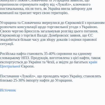
Минулого тижня Словаччина та Угорщина заявили, що
припинили отримувати нафту від «Лукойл», ключового
постачальника, після того, як Україна ввела заборону для
компанії на транзит через свою територію.
Угорщина та Словаччина звернулися до Єврокомісії з проханням
розпочати консультації щодо торговельної угоди з Україною.
Своєю чергою Брюссель загальмував розгляд цього питання.
Єврокомісар з торгівлі Валдіс Домбровскіс заявив, що ЄС
знадобиться більше часу для збору доказів і оцінки правової
ситуації.
Російська нафта становить 35-40% сировини на єдиному
словацькому НПЗ. Продукція, виготовлена ​​з цієї нафти, також
експортується до України та Чехії, а звідти до багатьох
країн
Центральної
Європи.
Постачання «Лукойл», що проходять через Україну, становлять
близько 25-30% імпорту нафти до Угорщини.
Источник
Submit Rating
Rate this
item: