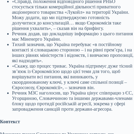
«Справді, положення відповідного рішення РНБО
стосується тільки комерційної діяльності приватного
акціонерного товариства «Лукойл» на території України.
Можу додати, що ми підтверджуємо готовність
долучитися до консультацій… якщо Єврокомісія таке
рішення ухвалить», – сказав він на брифінгу.
Речник додав, що докладнішу інформацію з цього питання
має Міненерго України.
Тихий зазначив, що Україна перебуває «в постійному
контакті зі словацькою стороною – і на рівні премʼєра, і на
інших рівнях міністерств і відомств, і вивчаємо пропозиції,
які надходять».
«Скажу, що процес триває. Україна підтримує дуже тісний
звʼязок із Єврокомісією щодо цієї теми для того, щоб
вирішувати всі питання, які виникають, у
скоординованому ключі, у ключі саме спільної позиції –
Євросоюзу, Єврокомісії», – зазначив він.
Речник МЗС наголосив, що Україна цінує співпрацю з ЄС,
Угорщиною, Словаччиною та іншими державами-членами
блоку щодо протидії російській агресії, зокрема у сфері
запровадження санкцій проти держави-агресора.
Контекст