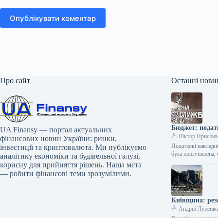
Опублікувати коментар
Про сайт
Останні нови
Бюджет: подат
UA Finansy — портал актуальних
Віктор Присяж
фінансових новин України: ринки,
Податкові накладні
інвестиції та криптовалюта. Ми публікуємо
була призупинена,
аналітику економіки та будівельної галузі,
корисну для прийняття рішень. Наша мета
— робити фінансові теми зрозумілими.
Київщина: рез
Андрій Луценк