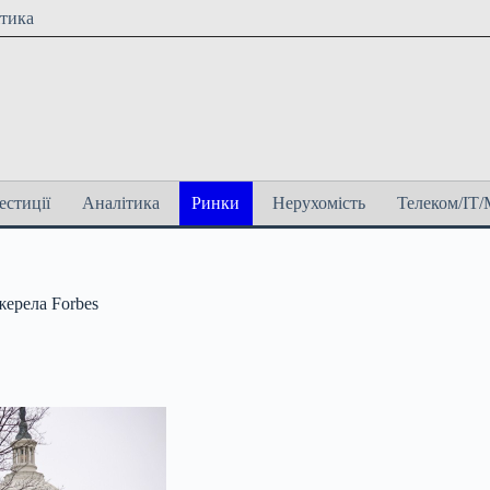
ітика
естиції
Аналітика
Ринки
Нерухомість
Телеком/ІТ/
жерела Forbes