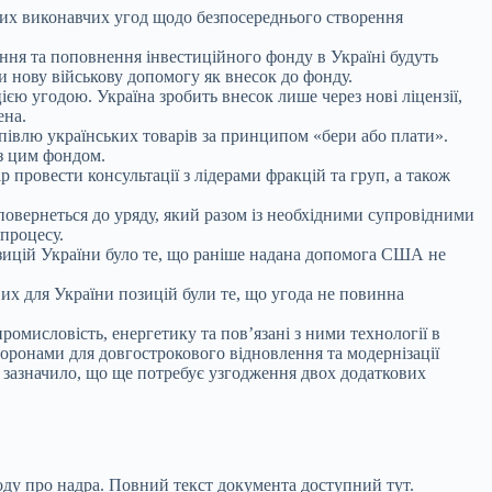
чних виконавчих угод щодо безпосереднього створення
ння та поповнення інвестиційного фонду в Україні будуть
и нову військову допомогу як внесок до фонду.
ією угодою. Україна зробить внесок лише через нові ліцензії,
ена.
купівлю українських товарів за принципом «бери або плати».
 з цим фондом.
р провести консультації з лідерами фракцій та груп, а також
овернеться до уряду, який разом із необхідними супровідними
 процесу.
озицій України було те, що раніше надана допомога США не
их для України позицій були те, що угода не повинна
омисловість, енергетику та пов’язані з ними технології в
торонами для довгострокового відновлення та модернізації
о зазначило, що ще потребує узгодження двох додаткових
оду про надра. Повний текст документа доступний тут.