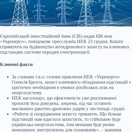
Європейський інвестиційний банк (ЄІБ) надав €86 млн
«Укренерго», повідомляє пресслужба НЕК 23 грудня. Кошти
спрямують на будівництво антидронового захисту на ключових
підстанціях системи передачі електроенергії.
Ключові факти
За словами т.в.о. голови правління НЕК «Укренерго»
Олексія Брехта, захист ключового обладнання підстанцій є
критично необхідним в умовах російських атак на
енергосистему.
НЕК наголошує, що ефективність уже реалізованих
проєктів була доведена, зокрема, під час останніх
масованих ракетно-дронових ударів у листопаді–грудні.
«Роботи зі спорудження захисту тривають. Що більше
підстанцій нам вдасться захистити, то стійкішою буде
українська енергосистема, тим меншим буде ризик
вимушених знеструмлень для споживачів», – зазначив