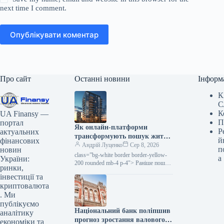
next time I comment.
Опублікувати коментар
Про сайт
Останні новини
Інформ
К
С
К
UA Finansy —
П
портал
Як онлайн-платформи
Р
актуальних
трансформують пошук житла
й
фінансових
в Україні
Андрій Луценко
Сер 8, 2026
п
новин
class=”bg-white border border-yellow-
а
України:
200 rounded mb-4 p-4″> Раніше пошук
ринки,
помешкання у новобудові нерідко
інвестиції та
виглядав одноманітно: безліч
криптовалюта
відкритих вкладок, повторювані
. Ми
публікуємо
Національний банк поліпшив
аналітику
прогноз зростання валового
економіки та