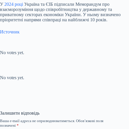
У
2024 році
Україна та ЄІБ підписали Меморандум про
взаєморозуміння щодо співробітництва у державному та
приватному секторах економіки України. У ньому визначено
пріоритетні напрями співпраці на найближчі 10 років.
Источник
Submit Rating
Rate this
item:
No votes yet.
Submit Rating
Rate this item:
No votes yet.
Залишити відповідь
Ваша e-mail адреса не оприлюднюватиметься.
Обов’язкові поля
позначені
*