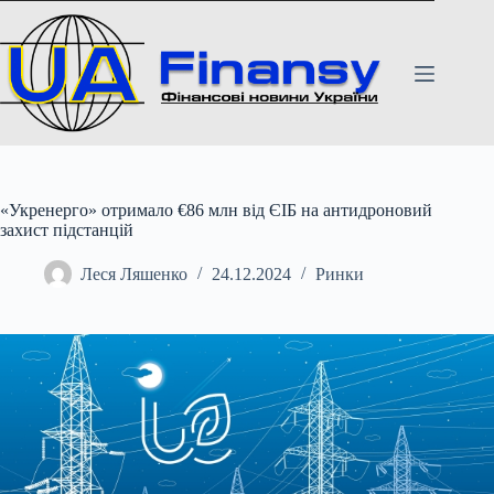
Перейти
до
вмісту
«Укренерго» отримало €86 млн від ЄІБ на антидроновий
захист підстанцій
Леся Ляшенко
24.12.2024
Ринки