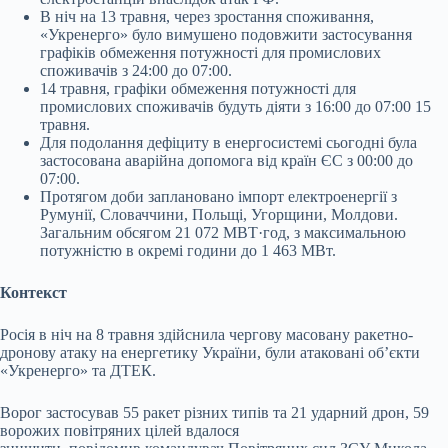
В ніч на 13 травня, через зростання споживання,
«Укренерго» було вимушено подовжити застосування
графіків обмеження потужності для промислових
споживачів з 24:00 до 07:00.
14 травня, графіки обмеження потужності для
промислових споживачів будуть діяти з 16:00 до 07:00 15
травня.
Для подолання дефіциту в енергосистемі сьогодні була
застосована аварійна допомога від країн ЄС з 00:00 до
07:00.
Протягом доби заплановано імпорт електроенергії з
Румунії, Словаччини, Польщі, Угорщини, Молдови.
Загальним обсягом 21 072 МВТ·год, з максимальною
потужністю в окремі години до 1 463 МВт.
Контекст
Росія в ніч на 8 травня здійснила чергову масовану ракетно-
дронову атаку на енергетику України, були атаковані обʼєкти
«Укренерго» та ДТЕК.
Ворог застосував 55 ракет різних типів та 21 ударний дрон, 59
ворожих повітряних цілей вдалося