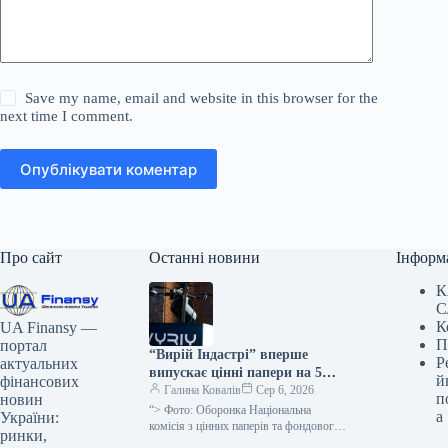
Save my name, email and website in this browser for the
next time I comment.
Опублікувати коментар
Про сайт
Останні новини
Інформ
К
С
К
UA Finansy —
П
портал
“Вирій Індастрі” вперше
Р
актуальних
випускає цінні папери на 5
й
фінансових
мільярдів гривень
Галина Ковалів
Сер 6, 2026
п
новин
“> Фото: Оборонка Національна
а
України:
комісія з цінних паперів та фондового
ринки,
ринку (НКЦПФР) схвалила