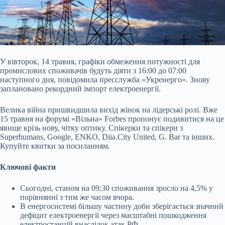
У вівторок, 14 травня, графіки обмеження потужності для
промислових споживачів будуть діяти з 16:00 до 07:00
наступного дня, повідомила пресслужба «Укренерго». Знову
заплановано рекордний імпорт електроенергії.
Велика війна пришвидшила вихід жінок на лідерські ролі. Вже
15 травня на форумі «Вільна» Forbes пропонує подивитися на це
явище крізь нову, чітку оптику. Спікерки та спікери з
Superhumans, Google, ENKO, Diia.City United, G. Bar та інших.
Купуйте квитки за посиланням.
Ключові факти
Сьогодні, станом на 09:30 споживання зросло на 4,5% у
порівнянні з тим же часом вчора.
В енергосистемі більшу частину доби зберігається значний
дефіцит електроенергії через масштабні пошкодження
електростанцій внаслідок атак РФ.