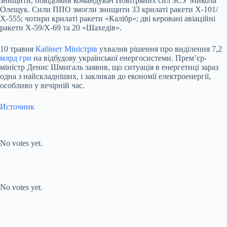
знищити, повідомив командувач Повітряних сил ЗСУ Микола
Олещук. Сили ППО змогли знищити 33 крилаті ракети Х-101/
Х-555; чотири крилаті ракети «Калібр»; дві керовані авіаційні
ракети Х-59/Х-69 та 20 «Шахедів».
10 травня
Кабінет Міністрів
ухвалив рішення про виділення 7,2
млрд грн
на відбудову української енергосистеми. Прем’єр-
міністр Денис Шмигаль заявив, що ситуація в енергетиці зараз
одна з найскладніших, і закликав до економії електроенергії,
особливо у вечірній час.
Источник
Submit Rating
Rate this
item:
No votes yet.
Submit Rating
Rate this item:
No votes yet.