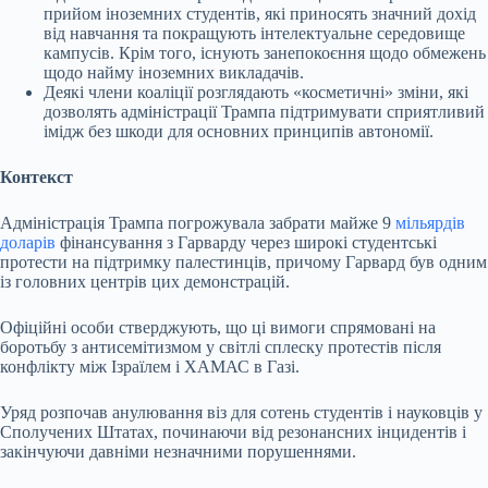
прийом іноземних студентів, які приносять значний дохід
від навчання та покращують інтелектуальне середовище
кампусів. Крім того, існують занепокоєння щодо обмежень
щодо найму іноземних викладачів.
Деякі члени коаліції розглядають «косметичні» зміни, які
дозволять адміністрації Трампа підтримувати сприятливий
імідж без шкоди для основних принципів автономії.
Контекст
Адміністрація Трампа погрожувала забрати майже 9
мільярдів
доларів
фінансування з Гарварду через широкі студентські
протести на підтримку палестинців, причому Гарвард був одним
із головних центрів цих демонстрацій.
Офіційні особи стверджують, що ці вимоги спрямовані на
боротьбу з антисемітизмом у світлі сплеску протестів після
конфлікту між Ізраїлем і ХАМАС в Газі.
Уряд розпочав анулювання віз для сотень студентів і науковців у
Сполучених Штатах, починаючи від резонансних інцидентів і
закінчуючи давніми незначними порушеннями.