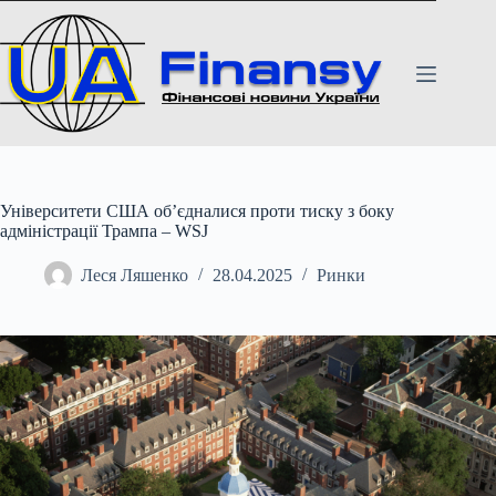
Перейти
до
вмісту
Університети США об’єдналися проти тиску з боку
адміністрації Трампа – WSJ
Леся Ляшенко
28.04.2025
Ринки