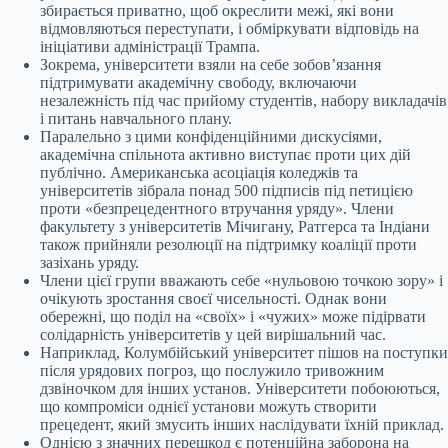
збирається приватно, щоб окреслити межі, які вони
відмовляються переступати, і обміркувати відповідь на
ініціативи адміністрації Трампа.
Зокрема, університети взяли на себе зобов’язання
підтримувати академічну свободу, включаючи
незалежність під час прийому студентів, набору викладачів
і питань навчального плану.
Паралельно з цими конфіденційними дискусіями,
академічна спільнота активно виступає проти цих дій
публічно. Американська асоціація коледжів та
університетів зібрала понад 500 підписів під петицією
проти «безпрецедентного втручання уряду». Члени
факультету з університетів Мічигану, Ратгерса та Індіани
також прийняли резолюції на підтримку коаліції проти
зазіхань уряду.
Члени цієї групи вважають себе «нульовою точкою зору» і
очікують зростання своєї чисельності. Однак вони
обережні, що поділ на «своїх» і «чужих» може підірвати
солідарність університетів у цей вирішальний час.
Наприклад, Колумбійський університет пішов на поступки
після урядових погроз, що послужило тривожним
дзвіночком для інших установ. Університети побоюються,
що компроміси однієї установи можуть створити
прецедент, який змусить інших наслідувати їхній приклад.
Однією з значних перешкод є потенційна заборона на