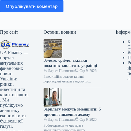
Опублікувати коментар
Про сайт
Останні новини
Інформ
К
С
К
UA Finansy —
П
портал
Золото, срібло: скільки
Р
актуальних
податків заплатять українці
й
фінансових
Лариса Пилипенко
Сер 9, 2026
п
новин
Інвестиційне золото та інші
а
України:
дорогоцінні метали є одним із
ринки,
інструментів для вкладення капіталу.
інвестиції та
Проте операції з ними в Україні
криптовалюта
мають…
. Ми
публікуємо
Зарплату можуть зменшити: 5
аналітику
причин зниження доходу
економіки та
Лариса Пилипенко
Сер 9, 2026
будівельної
Роботодавець не має права
галузі,
зменшувати заробітну плату