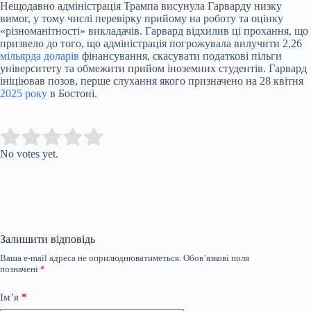
Нещодавно адміністрація Трампа висунула Гарварду низку
вимог, у тому числі перевірку прийому на роботу та оцінку
«різноманітності» викладачів. Гарвард відхилив ці прохання, що
призвело до того, що адміністрація погрожувала вилучити 2,26
мільярда доларів
фінансування, скасувати податкові пільги
університету та обмежити прийом іноземних студентів. Гарвард
ініціював позов, перше слухання якого призначено на 28 квітня
2025 року
в Бостоні.
Submit Rating
Rate this item:
No votes yet.
Залишити відповідь
Ваша e-mail адреса не оприлюднюватиметься.
Обов’язкові поля
позначені
*
Ім’я
*