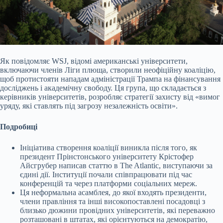
Як повідомляє WSJ, відомі американські університети,
включаючи членів Ліги плюща, створили неофіційну коаліцію,
щоб протистояти нападам адміністрації Трампа на
фінансування
досліджень і академічну свободу. Ця група, що складається з
керівників університетів, розробляє стратегії захисту від «вимог
уряду, які ставлять під загрозу незалежність освіти».
Подробиці
Ініціатива створення коаліції виникла після того, як
президент Прінстонського університету Крістофер
Айсгрубер написав статтю в The Atlantic, виступаючи за
єдині дії. Інституції почали співпрацювати під час
конференцій та через платформи соціальних мереж.
Ця неформальна асамблея, до якої входять президенти,
члени правління та інші високопоставлені посадовці з
близько дюжини провідних університетів, які переважно
розташовані в штатах, які орієнтуються на демократію,