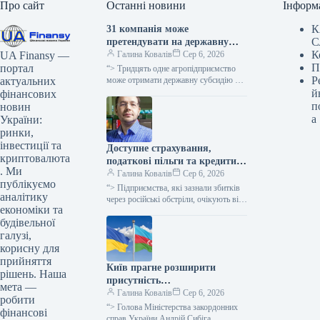
Про сайт
Останні новини
Інформ
К
31 компанія може
С
претендувати на державну
К
компенсацію витрат на
Галина Ковалів
Сер 6, 2026
UA Finansy —
П
зведення ферм.
портал
“> Тридцять одне агропідприємство
Р
може отримати державну субсидію в
актуальних
межах програми, що фінансує
й
фінансових
зведення та модернізацію
п
новин
тваринницьких об’єктів, як
а
України:
поінформувала
ринки,
інвестиції та
Доступне страхування,
криптовалюта
податкові пільги та кредити
. Ми
на відновлення бізнесу, який
Галина Ковалів
Сер 6, 2026
публікуємо
постраждав, – співзасновник
“> Підприємства, які зазнали збитків
аналітику
Rozetka
через російські обстріли, очікують від
економіки та
уряду заходів для мінімізації наслідків
будівельної
втрат, зокрема, ефективного
страхування за
галузі,
корисну для
прийняття
Київ прагне розширити
рішень. Наша
присутність
мета —
азербайджанського бізнесу та
Галина Ковалів
Сер 6, 2026
робити
диверсифікувати джерела
“> Голова Міністерства закордонних
фінансові
постачання енергоносіїв до
справ України Андрій Сибіга