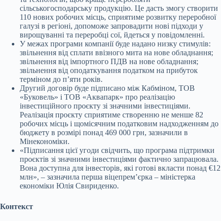
сільськогосподарську продукцію. Це дасть змогу створити
110 нових робочих місць, сприятиме розвитку переробної
галузі в регіоні, допоможе запровадити нові підходи у
вирощуванні та переробці сої, йдеться у повідомленні.
У межах програми компанії буде надано низку стимулів:
звільнення від сплати ввізного мита на нове обладнання;
звільнення від імпортного ПДВ на нове обладнання;
звільнення від оподаткування податком на прибуток
терміном до п’яти років.
Другий договір буде підписано між Кабміном, ТОВ
«Буковель» і ТОВ «Аквапарк» про реалізацію
інвестиційного проєкту зі значними інвестиціями.
Реалізація проєкту сприятиме створенню не менше 82
робочих місць і щомісячним податковим надходженням до
бюджету в розмірі понад 469 000 грн, зазначили в
Мінекономіки.
«Підписання цієї угоди свідчить, що програма підтримки
проєктів зі значними інвестиціями фактично запрацювала.
Вона доступна для інвесторів, які готові вкласти понад €12
млн», – зазначила перша віцепремʼєрка – міністерка
економіки Юлія Свириденко.
Контекст