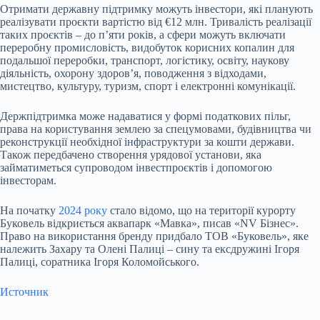
Отримати державну підтримку можуть інвестори, які планують
реалізувати проєкти вартістю від €12 млн. Тривалість реалізації
таких проєктів – до пʼяти років, а сфери можуть включати
переробну промисловість, видобуток корисних копалин для
подальшої переробки, транспорт, логістику, освіту, наукову
діяльність, охорону здоровʼя, поводження з відходами,
мистецтво, культуру, туризм, спорт і електронні комунікації.
Держпідтримка може надаватися у формі податкових пільг,
права на користування землею за спецумовами, будівництва чи
реконструкції необхідної інфраструктури за кошти держави.
Також передбачено створення урядової установи, яка
займатиметься супроводом інвестпроєктів і допомогою
інвесторам.
На початку
2024 року
стало відомо, що на території курорту
Буковель відкриється аквапарк «Мавка», писав «NV Бізнес».
Право на використання бренду придбало ТОВ «Буковель», яке
належить Захару та Олені Палиці – сину та ексдружині Ігоря
Палиці, соратника Ігоря Коломойського.
Источник