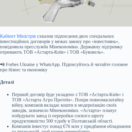
Кабінет Міністрів
схвалив підписання двох спеціальних
інвестиційних договорів у межах закону про «інвестнянь»,
повідомила пресслужба Мінекономіки. Державну підтримку
отримають ТОВ «Астарта-Київ» і ТОВ «Буковель».
📲 Forbes Ukraine у WhatsApp. Підписуйтесь й читайте головне
про бізнес та економіку
Деталі
Перший договір буде укладено з ТОВ «Астарта-Київ» і
ТОВ «Астарта Агро Протеїн». Попри повномасштабну
війну, компанія вкладає кошти в модернізацію своїх
заводів, зазначило Мінекономіки. «Астарта» планує
побудувати завод із переробки соєвого шроту
продуктивністю 500 т/добу в Полтавській області.
Компанія інвестує понад €76 млн у придбання обладнання
та технологій, щоб краще переробляти