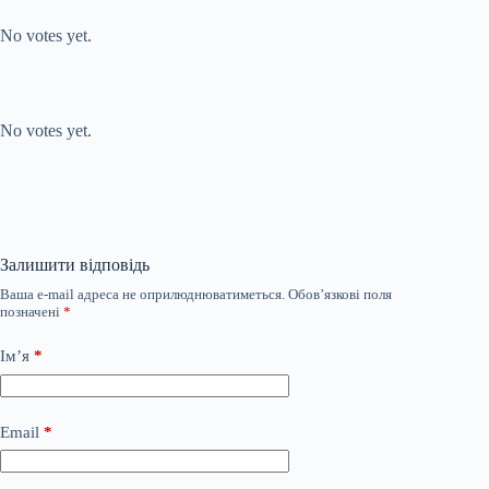
Submit Rating
Rate this
item:
No votes yet.
Submit Rating
Rate this item:
No votes yet.
Залишити відповідь
Ваша e-mail адреса не оприлюднюватиметься.
Обов’язкові поля
позначені
*
Ім’я
*
Email
*