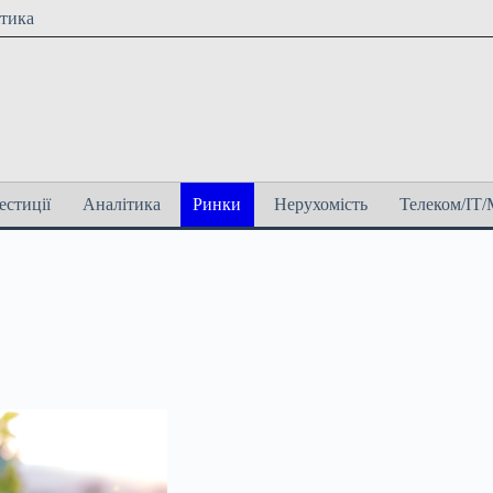
ітика
естиції
Аналітика
Ринки
Нерухомість
Телеком/ІТ/