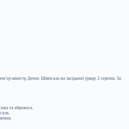
ремʼєр-міністр Денис Шмигаль на засіданні
уряду 2 серпня. За
сика та абрикоса.
игаль.
шення.