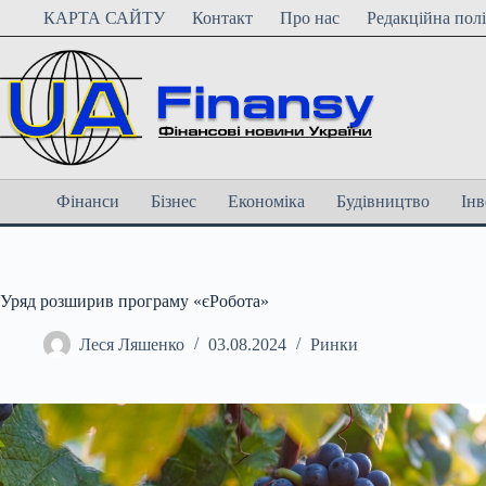
Перейти
КАРТА САЙТУ
Контакт
Про нас
Редакційна пол
до
вмісту
Фінанси
Бізнес
Економіка
Будівництво
Інв
Уряд розширив програму «єРобота»
Леся Ляшенко
03.08.2024
Ринки