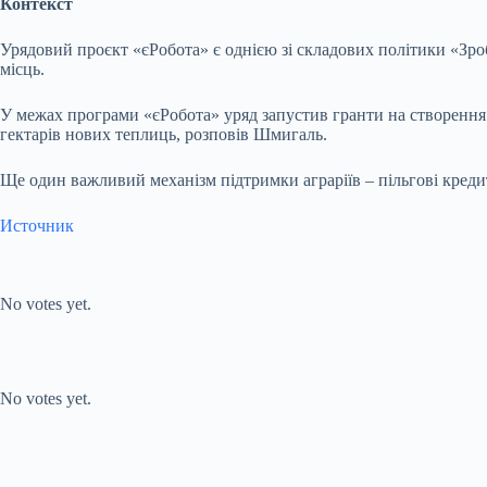
Контекст
Урядовий проєкт «єРобота» є однією зі складових політики «Зро
місць.
У межах програми «єРобота» уряд запустив гранти на створення
гектарів нових теплиць, розповів Шмигаль.
Ще один важливий механізм підтримки аграріїв – пільгові креди
Источник
Submit Rating
Rate this
item:
No votes yet.
Submit Rating
Rate this item:
No votes yet.