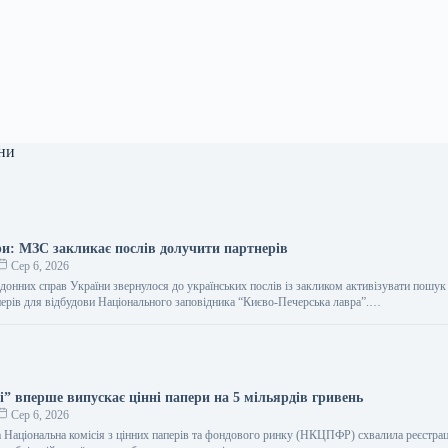
ни
ри: МЗС закликає послів долучити партнерів
Сер 6, 2026
рдонних справ України звернулося до українських послів із закликом активізувати пошук
ерів для відбудови Національного заповідника “Києво-Печерська лавра”.…
і” вперше випускає цінні папери на 5 мільярдів гривень
Сер 6, 2026
 Національна комісія з цінних паперів та фондового ринку (НКЦПФР) схвалила реєстра