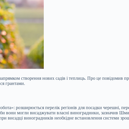
напрямком створення нових садів і теплиць. Про це повідомив п
ся грантами.
бота»: розширюється перелік регіонів для посадки черешні, пер
аби вони могли висаджувати власні виноградники, зазначив Шм
 при висадці виноградників необхідне встановлення системи зро