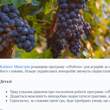
Кабінет Міністрів
розширив програму «єРобота» для аграріїв за 
його словами, більше українських виноробів зможуть скористати
Деталі
Уряд ухвалив рішення про посилення роботи програми «єРо
Додається можливість виноробам скористатися грантами, 
Одночасно, за словами премʼєра, буде прибрано умову, що