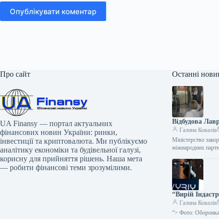
Опублікувати коментар
Про сайт
Останні нови
Відбудова Лав
UA Finansy — портал актуальних
Галина Ковалів
фінансових новин України: ринки,
Міністерство зако
інвестиції та криптовалюта. Ми публікуємо
міжнародних партн
аналітику економіки та будівельної галузі,
корисну для прийняття рішень. Наша мета
— робити фінансові теми зрозумілими.
“Вирій Індастр
Галина Ковалів
“> Фото: Оборонка