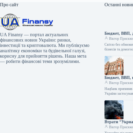
Про сайт
Останні нови
Бюджет, ВВП, 
UA Finansy — портал актуальних
Віктор Присяж
фінансових новин України: ринки,
Світло без обмеже
інвестиції та криптовалюта. Ми публікуємо
бізнесів та домого
аналітику економіки та будівельної галузі,
корисну для прийняття рішень. Наша мета
— робити фінансові теми зрозумілими.
Бюджет, ВВП, 
Віктор Присяж
Нацбанк припинив 
України застосува
Втрати “Укрна
Віктор Присяж