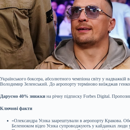
Українського боксера, абсолютного чемпіона світу у надважкій 
Володимир Зеленський. До аеропорту терміново виїжджав генкон
Даруємо 40% знижки
на річну підписку Forbes Digital. Пропо
Ключові факти
«Олександра Усика заарештували в аеропорту Кракова. Об
Беленюком відео Усика супроводжують у кайданках люди у