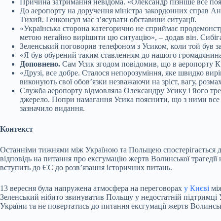
Причина затримання невідома. «Олександр пізніше все пояс
До аеропорту на доручення міністра закордонних справ Анд
Тихий. Генконсул має з’ясувати обставини ситуації.
«Українська сторона категорично не сприймає продемонстр
метою негайно вирішити цю ситуацію», – додав він. Сибіг
Зеленський поговорив телефоном з Усиком, коли той був за
«Я був обурений таким ставленням до нашого громадянина 
Доповнено.
Сам Усик згодом повідомив, що в аеропорту К
«Друзі, все добре. Сталося непорозуміння, яке швидко вир
виконують свої обовʼязки незважаючи на зріст, вагу, розмах р
Служба аеропорту відмовляла Олександру Усику і його тре
джерело. Попри намагання Усика пояснити, що з ними все г
зазначило видання.
Контекст
Останніми тижнями між Україною та Польщею спостерігається д
відповідь на питання про ексгумацію жертв Волинської трагедії 
вступить до ЄС до розвʼязання історичних питань.
13 вересня була напружена атмосфера на переговорах
у Києві
між
Зеленський нібито звинуватив Польщу у недостатній підтримці У
України та не повертатись до питання ексгумації жертв Волинсько