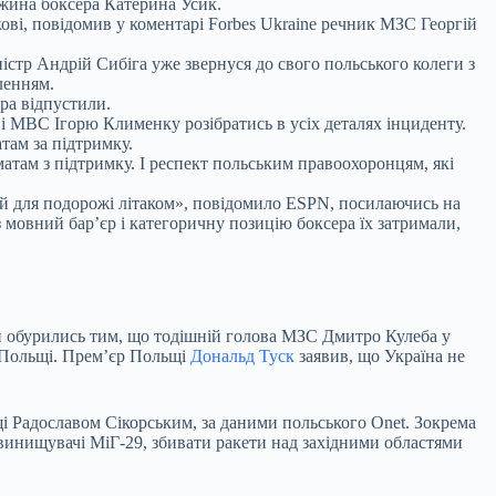
ужина боксера Катерина Усик.
ові, повідомив у коментарі Forbes Ukraine речник МЗС Георгій
ністр Андрій Сибіга уже звернуся до свого
польського колеги
з
ленням.
ра відпустили.
ві МВС Ігорю Клименку розібратись в усіх деталях інциденту.
там за підтримку.
атам з підтримку. І респект польським правоохоронцям, які
ий для подорожі літаком», повідомило ESPN, посилаючись на
 мовний барʼєр і категоричну позицію боксера їх затримали,
и обурились тим, що тодішній голова МЗС Дмитро Кулеба у
в Польщі. Премʼєр Польщі
Дональд Туск
заявив, що Україна не
Радославом Сікорським, за даними польського Onet. Зокрема
винищувачі МіГ-29, збивати ракети над західними областями