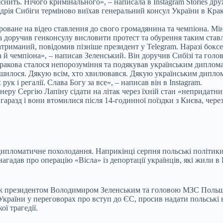
нить. Нічого кримінального», – написала в Instagram Stories др
рія Сибіги терміново виїхав генеральний консул України в Крак
оване на відео ставлення до свого громадянина та чемпіона. Мі
а доручив генконсулу висловити протест та обурення таким став
триманий, повідомив пізніше президент у Telegram. Наразі боксе
й чемпіона», – написав Зеленський. Він доручив Сибізі та голо
ракова сталося непорозуміння та подякував українським диплома
ішилося. Дякую всім, хто хвилювався. Дякую українським диплом
ук і регалії. Слава Богу за все», – написав він в Instagram.
неру Сергію Лапіну сідати на літак через їхній стан «непридатн
аразд і вони втомилися після 14-годинної поїздки з Києва, через
ипломатичне похолодання. Наприкінці серпня польські політик
нагадав про операцію «Вісла» із депортації українців, які жили 
 президентом Володимиром Зеленським та головою МЗС Польщі 
країни у переговорах про вступ до ЄС, просив надати польські 
ї трагедії.