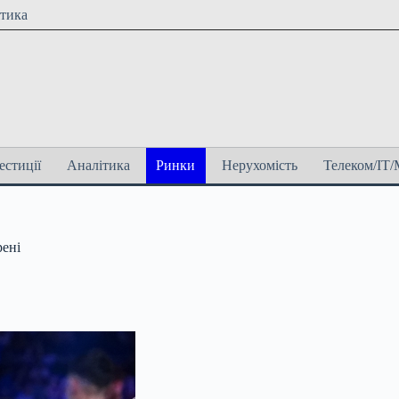
ітика
естиції
Аналітика
Ринки
Нерухомість
Телеком/ІТ/
рені