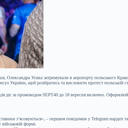
вазі, Олександра Усика затримували в аеропорту польського Крак
сул України, щоб розібратись та висловити протест польській с
зиція діє за промокодом SEPT40 до 18 вересня включно. Оформлюй
ставини зʼясовуються», – першим повідомив у Telegram нардеп т
 військовій формі.