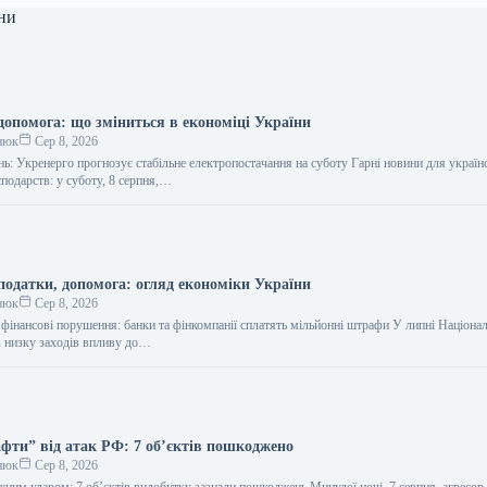
ни
допомога: що зміниться в економіці України
нюк
Сер 8, 2026
нь: Укренерго прогнозує стабільне електропостачання на суботу Гарні новини для україн
сподарств: у суботу, 8 серпня,…
податки, допомога: огляд економіки України
нюк
Сер 8, 2026
фінансові порушення: банки та фінкомпанії сплатять мільйонні штрафи У липні Націона
в низку заходів впливу до…
фти” від атак РФ: 7 об’єктів пошкоджено
нюк
Сер 8, 2026