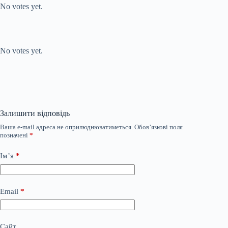
No votes yet.
Submit Rating
Rate this item:
No votes yet.
Залишити відповідь
Ваша e-mail адреса не оприлюднюватиметься.
Обов’язкові поля
позначені
*
Ім’я
*
Email
*
Сайт