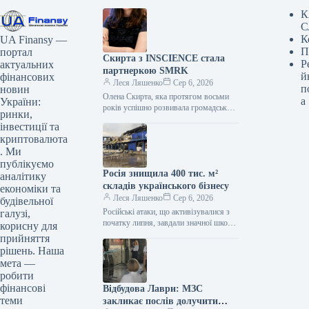
К
С
К
UA Finansy —
П
портал
Скирта з INSCIENCE стала
Р
актуальних
партнеркою SMRK
й
фінансових
Леся Ляшенко
Сер 6, 2026
п
новин
Олена Скирта, яка протягом восьми
а
України:
років успішно розвивала громадську
ринки,
організацію INSCIENCE, що
інвестиції та
займається популяризацією науки,
криптовалюта
приєдналася до команди венчурного
. Ми
фонду
публікуємо
Росія знищила 400 тис. м²
аналітику
складів українського бізнесу
економіки та
Леся Ляшенко
Сер 6, 2026
будівельної
Російські атаки, що активізувалися з
галузі,
початку липня, завдали значної шкоди
корисну для
українському бізнесу, знищивши понад
прийняття
400 000 квадратних метрів складських
рішень. Наша
та…
мета —
робити
фінансові
Відбудова Лаври: МЗС
теми
закликає послів долучити