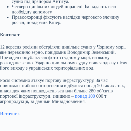
судно під прапором Антігуа.
Четверо цивільних людей поранені. Їм надають всю
необхідну допомогу.
Правоохоронці фіксують наслідки чергового злочину
росіян, повідомив Кіпер.
Контекст
12 вересня росіяни обстріляли цивільне судно у Чорному морі,
яке перевозило зерно, повідомив Володимир Зеленський.
Президент опублікував фото з судном у морі, на якому
розкидане зерно. Удар по цивільному судну стався одразу після
його виходу з українських територіальних вод.
Росія системно атакує портову інфраструктуру. За час
повномасштабного вторгнення відбулося понад 50 таких атак,
внаслідок яких пошкоджень зазнали більше 280 об’єктів
портової інфраструктури, знищено –
понад 100
000 т
агропродукції, за даними Мінвідновлення.
Источник
Submit Rating
Rate this
item: