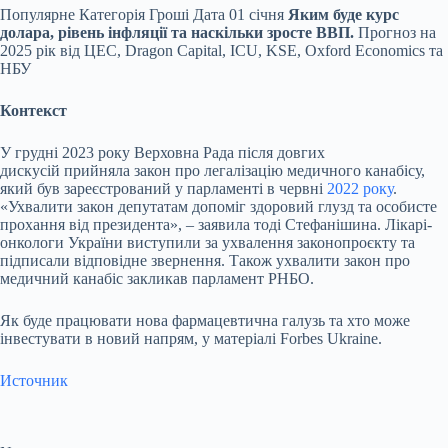
Популярне
Категорія Гроші Дата 01 січня
Яким буде курс
долара, рівень інфляції та наскільки зросте ВВП.
Прогноз на
2025 рік від ЦЕС, Dragon Capital, ICU, KSE, Oxford Economics та
НБУ
Контекст
У грудні 2023 року Верховна Рада після довгих
дискусій прийняла закон про легалізацію медичного канабісу,
який був зареєстрований у парламенті в червні
2022 року
.
«Ухвалити закон депутатам допоміг здоровий глузд та особисте
прохання від президента», – заявила тоді Стефанішина. Лікарі-
онкологи України виступили за ухвалення законопроєкту та
підписали відповідне звернення. Також ухвалити закон про
медичний канабіс закликав парламент РНБО.
Як буде працювати нова фармацевтична галузь та хто може
інвестувати в новий напрям, у матеріалі Forbes Ukraine.
Источник
Submit Rating
Rate this
item: