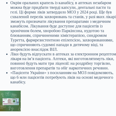
Окрім оральних крапель із канабісу, в аптеках незабаром
можна буде придбати тверді капсули, дентальні пасти та
гелі. Ці форми ліків затвердило МОЗ у 2024 році. Ще був
схвалений перелік захворювань та станів, у разі яких лікарі
зможуть призначати лікування препаратами з медичним
канабісом. Лікування буде доступне для пацієнтів із
хронічним болем, хворобою Паркінсона, нудотою та
блюванням, спричиненими хімієтерапією, синдромом
Туретта, фармрезистентною епілепсією, захворюваннями,
що спричиняють судомні напади в дитячому віці, та
анорексією внаслідок ВІЛ.
Ліки будуть відпускати в аптеках за електронним рецептом
лікаря на імʼя пацієнта. Аптеки, які виготовлятимуть ліки,
повинні будуть мати три ліцензії: на роздрібну торгівлю,
виготовлення препаратів та обіг наркотичних речовин.
«Пацієнти України» з посиланням на МОЗ повідомляють,
що 6 млн пацієнтів потребують ліків на основі медичного
канабісу.