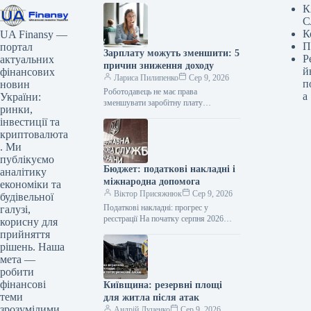
К
С
К
UA Finansy —
П
портал
Зарплату можуть зменшити: 5
Р
актуальних
причин зниження доходу
й
фінансових
Лариса Пилипенко
Сер 9, 2026
п
новин
Роботодавець не має права
а
України:
зменшувати заробітну плату
ринки,
працівника виключно через
інвестиції та
незадовільні результати його роботи.
криптовалюта
Водночас, законодавство передбачає
. Ми
можливість ненарахування премій…
публікуємо
Бюджет: податкові накладні і
аналітику
міжнародна допомога
економіки та
Віктор Присяжнюк
Сер 9, 2026
будівельної
Податкові накладні: прогрес у
галузі,
реєстрації На початку серпня 2026
корисну для
року частка податкових накладних,
прийняття
реєстрація яких була призупинена,
рішень. Наша
становить лише 0,16%.…
мета —
робити
фінансові
Київщина: резервні площі
теми
для житла після атак
зрозумілими.
Андрій Луценко
Сер 9, 2026