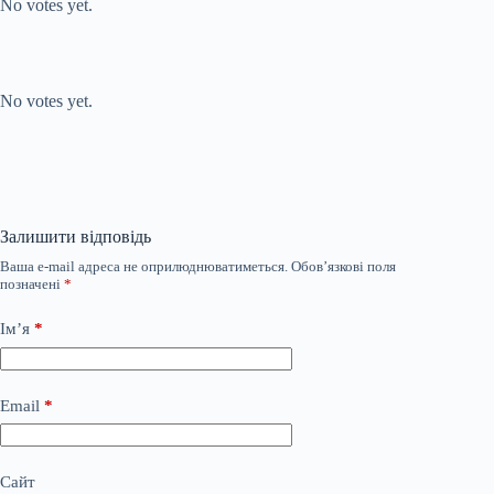
No votes yet.
Submit Rating
Rate this item:
No votes yet.
Залишити відповідь
Ваша e-mail адреса не оприлюднюватиметься.
Обов’язкові поля
позначені
*
Ім’я
*
Email
*
Сайт