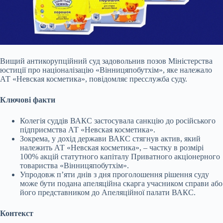
Вищий антикорупційний суд задовольнив позов Міністерства
юстиції про націоналізацію «Вінницяпобутхім», яке належало
АТ «Невская косметика», повідомляє пресслужба суду.
Ключові факти
Колегія суддів ВАКС застосувала санкцію до російського
підприємства АТ «Невская косметика».
Зокрема, у дохід держави ВАКС стягнув актив, який
належить АТ «Невская косметика», – частку в розмірі
100% акцій статутного капіталу Приватного акціонерного
товариства «Вінницяпобутхім».
Упродовж п’яти днів з дня проголошення рішення суду
може бути подана апеляційна скарга учасником справи або
його представником до Апеляційної палати ВАКС.
Контекст