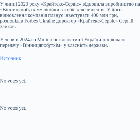
У липні 2023 року «Крайтекс-Сервіс» відновила виробництво на
«Вінницяпобутхім» лінійки засобів для чищення. У його
відновлення компанія планує інвестувати 400 млн грн,
розповідав Forbes Ukraine директор «Крайтекс-Сервіс» Сергій
Зайков.
У червні 2024-го Міністерство юстиції України ініціювало
передачу «Вінницяпобутхім» у власність держави.
Источник
Submit Rating
Rate this
item:
No votes yet.
Submit Rating
Rate this item:
No votes yet.