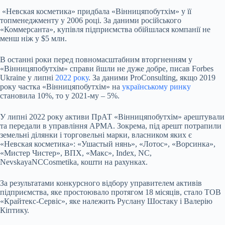
«Невская косметика» придбала «Вінницяпобутхім» у її
топменеджменту у 2006 році. За даними російського
«Коммерсанта», купівля підприємства обійшлася компанії не
менш ніж у $5 млн.
В останні роки перед повномасштабним вторгненням у
«Вінницяпобутхім» справи йшли не дуже добре, писав Forbes
Ukraine у липні
2022 року
. За даними ProConsulting, якщо 2019
року частка «Вінницяпобутхім» на
українському ринку
становила 10%, то у 2021-му – 5%.
У липні 2022 року активи ПрАТ «Вінницяпобутхім» арештували
та передали в управління АРМА. Зокрема, під арешт потрапили
земельні ділянки і торговельні марки, власником яких є
«Невская косметика»: «Ушастый нянь», «Лотос», «Ворсинка»,
«Мистер Чистер», ВПХ, «Макс», Index, NC,
NevskayaNCCosmetika, кошти на рахунках.
За результатами конкурсного відбору управителем активів
підприємства, яке простоювало протягом 18 місяців, стало TOB
«Крайтекс-Сервіс», яке належить Руслану Шостаку і Валерію
Кіптику.