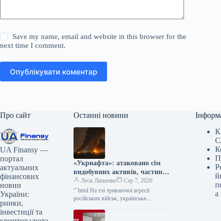
Save my name, email and website in this browser for the
next time I comment.
Опублікувати коментар
Про сайт
Останні новини
Інформ
К
С
К
UA Finansy —
П
портал
«Укрнафта»: атаковано сім
Р
актуальних
видобувних активів, частину
й
фінансових
об’єктів зупинено
Леся Ляшенко
Сер 7, 2026
п
новин
“`html На тлі триваючої агресії
а
України:
російських військ, українська
ринки,
нафтогазова галузь зазнала значних
інвестиції та
втрат. Зокрема, в ніч на 7 серпня
криптовалюта