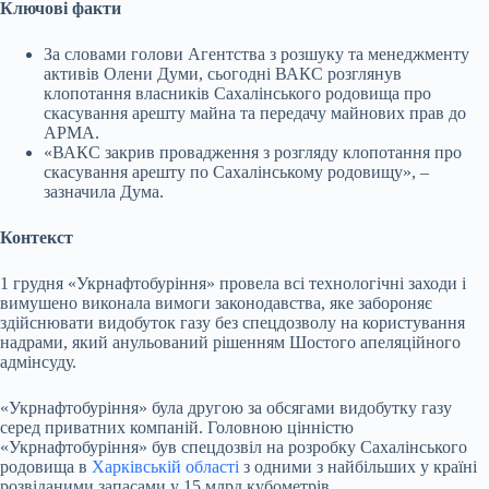
Ключові факти
За словами голови Агентства з розшуку та менеджменту
активів Олени Думи, сьогодні ВАКС розглянув
клопотання власників Сахалінського родовища про
скасування арешту майна та передачу майнових прав до
АРМА.
«ВАКС закрив провадження з розгляду клопотання про
скасування арешту по Сахалінському родовищу», –
зазначила Дума.
Контекст
1 грудня «Укрнафтобуріння» провела всі технологічні заходи і
вимушено виконала вимоги законодавства, яке забороняє
здійснювати видобуток газу без спецдозволу на користування
надрами, який анульований рішенням Шостого апеляційного
адмінсуду.
«Укрнафтобуріння» була другою за обсягами видобутку газу
серед приватних компаній. Головною цінністю
«Укрнафтобуріння» був спецдозвіл на розробку Сахалінського
родовища в
Харківській області
з одними з найбільших у країні
розвіданими запасами у 15 млрд кубометрів.