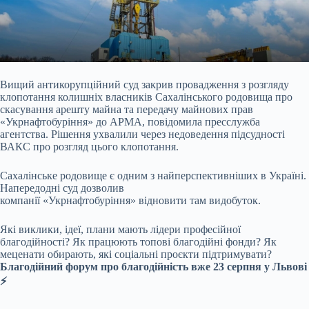
Вищий антикорупційний суд закрив провадження з розгляду
клопотання колишніх власників Сахалінського родовища про
скасування арешту майна та передачу майнових прав
«Укрнафтобуріння» до АРМА, повідомила пресслужба
агентства. Рішення ухвалили через недоведення підсудності
ВАКС про розгляд цього клопотання.
Сахалінське родовище є одним з найперспективніших в Україні.
Напередодні суд дозволив
компанії «Укрнафтобуріння» відновити там видобуток.
Які виклики, ідеї, плани мають лідери професійної
благодійності? Як працюють топові благодійні фонди? Як
меценати обирають, які соціальні проєкти підтримувати?
Благодійний форум про благодійність вже 23 серпня у Львові
⚡️