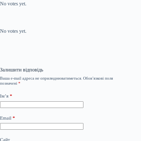
No votes yet.
Submit Rating
Rate this item:
No votes yet.
Залишити відповідь
Ваша e-mail адреса не оприлюднюватиметься.
Обов’язкові поля
позначені
*
Ім’я
*
Email
*
Сайт