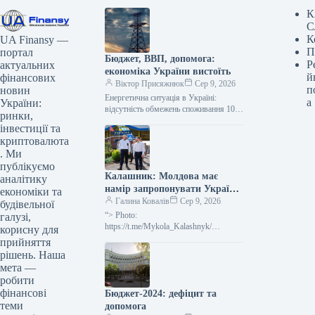
К
С
К
UA Finansy —
П
портал
Бюджет, ВВП, допомога:
Р
актуальних
економіка України вистоїть
й
фінансових
Віктор Присяжнюк
Сер 9, 2026
п
новин
Енергетична ситуація в Україні:
а
України:
відсутність обмежень споживання 10
ринки,
серпня На понеділок, 10 серпня, в
інвестиції та
Україні не передбачається жодних
криптовалюта
обмежень у…
. Ми
публікуємо
Калашник: Молдова має
аналітику
намір запропонувати Україні
економіки та
20 локомотивів
Галина Ковалів
Сер 9, 2026
будівельної
“> Photo:
галузі,
https://t.me/Mykola_Kalashnyk/
корисну для
Moldova is preparing proposals
прийняття
regarding the potential transfer of 20
рішень. Наша
locomotives to Ukraine. Additionally, the
мета —
parties are
робити
фінансові
Бюджет-2024: дефіцит та
теми
допомога