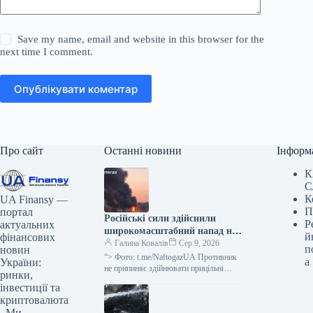
Save my name, email and website in this browser for the
next time I comment.
Опублікувати коментар
Про сайт
Останні новини
Інформ
К
С
К
UA Finansy —
П
портал
Російські сили здійснили
Р
актуальних
широкомасштабний напад на
й
фінансових
об’єкти компанії “Нафтогаз”
Галина Ковалів
Сер 9, 2026
п
новин
в Україні.
“> Фото: t.me/NaftogazUA Противник
а
України:
не припиняє здійнювати прицільні
ринки,
атаки на різноманітні установи, що є
інвестиції та
частиною Групи “Нафтогаз”: за
криптовалюта
проміжок часу,…
. Ми