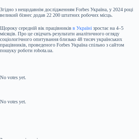
Згідно з нещодавнім дослідженням Forbes Україна, у 2024 році
великий бізнес додав 22 200 штатних робочих місць.
Щороку середній вік працівників
в Україні
зростає на 4–5
місяців. Про це свідчать результати аналітичного огляду
соціологічного опитування близько 48 тисяч українських
працівників, проведеного Forbes Україна спільно з сайтом
пошуку роботи robota.ua.
Submit Rating
Rate this
item:
No votes yet.
Submit Rating
Rate this item:
No votes yet.