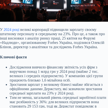
У
2024 році
великі корпорації підвищили зарплату своєму
штатному персоналу в середньому на 23%. Про це, а також про
інші висновки з аналізу ринку праці, 25 квітня на
Форумі
«Надлюди», організованому Forbes Україна, поділився Олексій
Блінов, директор з аналітики та досліджень Forbes Україна.
Ключові факти
Дослідження вивчило фінансову звітність усіх фірм з
виручкою понад 1 млрд грн у 2024 році (майже 2 тис.
великих і середніх підприємств). У компаніях цієї групи
працюють близько 1,6 мільйона осіб.
Зростання зарплат у великому бізнесі майже збігається з
офіційними даними Держстату, які зазначили зростання
середньої зарплати на 23% у 2024 році.
Тим не менш, загальний рівень середньої заробітної плати
має розбіжність у 36%: для великих підприємств вона
становить 29 153 грн, тоді як Держстат повідомляє в