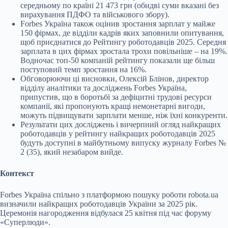
середньому по країні 21 473 грн (обидві суми вказані без
вирахування ПДФО та військового збору).
Forbes Україна також оцінив зростання зарплат у майже
150 фірмах, де відділи кадрів яких заповнили опитування,
щоб приєднатися до Рейтингу роботодавців 2025. Середня
зарплата в цих фірмах зростала трохи повільніше – на 19%.
Водночас топ-50 компаній рейтингу показали ще більш
поступовий темп зростання на 16%.
Обговорюючи ці висновки, Олексій Блінов, директор
відділу аналітики та досліджень Forbes Україна,
припустив, що в боротьбі за дефіцитні трудові ресурси
компанії, які пропонують кращі немонетарні вигоди,
можуть підвищувати зарплати менше, ніж їхні конкуренти.
Результати цих досліджень і вичерпний огляд найкращих
роботодавців у рейтингу найкращих роботодавців 2025
будуть доступні в майбутньому випуску журналу Forbes №
2 (35), який незабаром вийде.
Контекст
Forbes Україна спільно з платформою пошуку роботи robota.ua
визначили найкращих роботодавців України за 2025 рік.
Церемонія нагородження відбулася 25 квітня під час форуму
«Суперлюди».