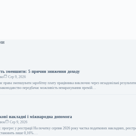
ни
ть зменшити: 5 причин зниження доходу
нко
Сер 9, 2026
ає права зменшувати заробітну плату працівника виключно через незадовільні результати
 законодавство передбачає можливість ненарахування премій…
кові накладні і міжнародна допомога
нюк
Сер 9, 2026
: прогрес у реєстрації На початку серпня 2026 року частка податкових накладних, реєстр
 становить лише 0,16%.…