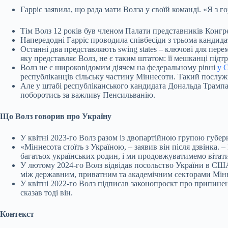
Гарріс заявила, що рада мати Волза у своїй команді. «Я з
Тім Волз 12 років був членом Палати представників Конгр
Напередодні Гарріс проводила співбесіди з трьома канди
Останні два представляють swing states – ключові для пере
яку представляє Волз, не є таким штатом: її мешканці під
Волз не є широковідомим діячем на федеральному рівні
у 
республіканців сільську частину Міннесоти. Такий послуж
Але у штабі республіканського кандидата Дональда Трамп
поборотись за важливу Пенсильванію.
Що Волз говорив про Україну
У квітні 2023-го Волз разом із двопартійною групою губе
«Міннесота стоїть з Україною, – заявив він після дзвінка.
багатьох українських родин, і ми продовжуватимемо вітати
У лютому 2024-го Волз відвідав посольство України в США
між державним, приватним та академічним секторами Міннес
У квітні 2022-го Волз підписав законопроєкт про припиненн
сказав тоді він.
Контекст