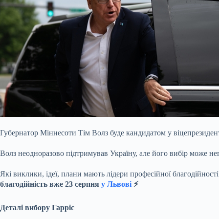
Губернатор Міннесоти Тім Волз буде кандидатом у віцепрезиден
Волз неодноразово підтримував Україну, але його вибір може нег
Які виклики, ідеї, плани мають лідери професійної благодійнос
благодійність вже 23 серпня
у Львові
⚡️
Деталі вибору Гарріс