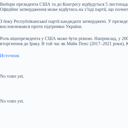
Вибори президента США та до Конгресу відбудуться 5 листопада
Офіційне затвердження може відбутись на з’їзді партії, що почне
З боку Республіканської партії кандидати затверджені. У прези
висловлювався проти підтримки України.
Роль віцепрезидента у США може бути різною. Наприклад, у 200
вторгнення до Іраку. В той час як Майк Пенс (2017–2021 роки),
Источник
Submit Rating
Rate this
item:
No votes yet.
Submit Rating
Rate this item:
No votes yet.