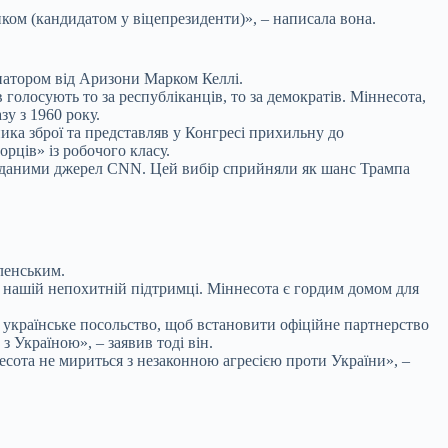
иком (кандидатом у віцепрезиденти)», – написала вона.
натором від Аризони Марком Келлі.
 голосують то за республіканців, то за демократів. Міннесота,
у з 1960 року.
ика зброї та представляв у Конгресі прихильну до
рців» із робочого класу.
за даними джерел CNN. Цей вибір сприйняли як шанс Трампа
ленським.
 в нашій непохитній підтримці. Міннесота є гордим домом для
 українське посольство, щоб встановити офіційне партнерство
 Україною», – заявив тоді він.
несота не мириться з незаконною агресією проти України», –