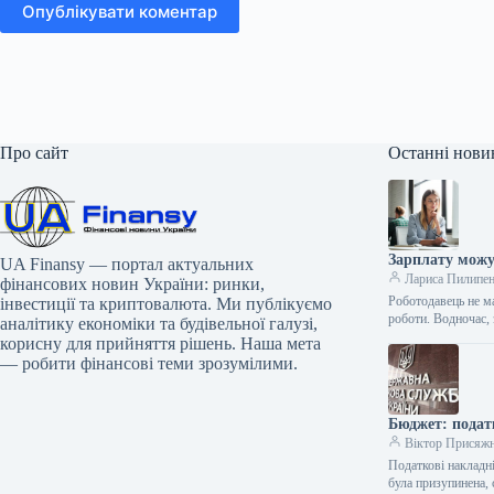
Опублікувати коментар
Про сайт
Останні нови
Зарплату можу
UA Finansy — портал актуальних
Лариса Пилипе
фінансових новин України: ринки,
Роботодавець не м
інвестиції та криптовалюта. Ми публікуємо
роботи. Водночас,
аналітику економіки та будівельної галузі,
корисну для прийняття рішень. Наша мета
— робити фінансові теми зрозумілими.
Бюджет: подат
Віктор Присяж
Податкові накладні
була призупинена,