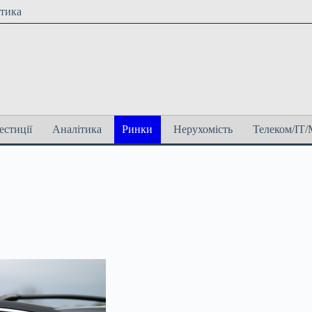
ітика
естиції
Аналітика
Ринки
Нерухомість
Телеком/ІТ/