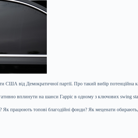
ти США від Демократичної партії. Про такий вибір потенційна к
ативно вплинути на шанси Гарріс в одному з ключових swing stat
ті? Як працюють топові благодійні фонди? Як меценати обирають,