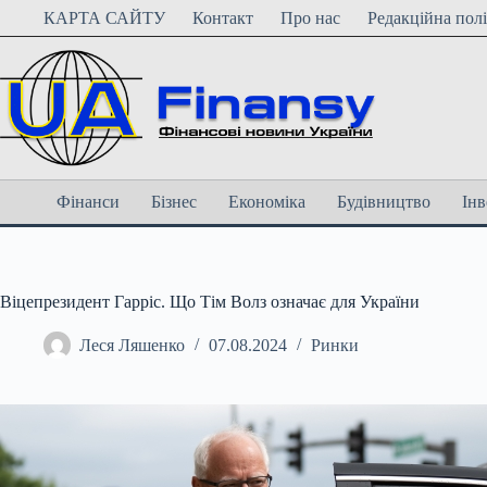
Перейти
КАРТА САЙТУ
Контакт
Про нас
Редакційна пол
до
вмісту
Фінанси
Бізнес
Економіка
Будівництво
Інв
Віцепрезидент Гарріс. Що Тім Волз означає для України
Леся Ляшенко
07.08.2024
Ринки