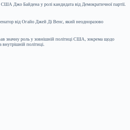
 США Джо Байдена у ролі кандидата від Демократичної партії.
сенатор від Огайо Джей Ді Венс, який неодноразово
вав значну роль у зовнішній політиці США, зокрема щодо
а внутрішній політиці.