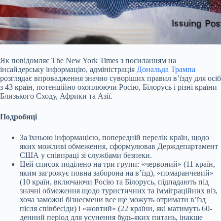
Як повідомляє The New York Times з посиланням на
інсайдерську інформацію, адміністрація
Дональда Трампа
розглядає впровадження значно суворіших правил в’їзду для
осіб
з 43 країн, потенційно охоплюючи Росію, Білорусь і різні країни
Близького Сходу, Африки та Азії.
Подробиці
За їхньою інформацією, попередній перелік країн, щодо
яких можливі обмеження, сформулював Держдепартамент
США у співпраці зі службами безпеки.
Цей список поділено на три групи: «червоний» (11 країн,
яким загрожує повна заборона на в’їзд), «помаранчевий»
(10 країн, включаючи Росію та Білорусь, підпадають під
значні обмеження щодо туристичних та імміграційних віз,
хоча заможні бізнесмени все ще можуть отримати в’їзд
після співбесіди) і «жовтий» (22 країни, які матимуть 60-
денний період для усунення будь-яких питань, інакше