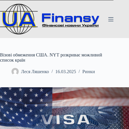
Перейти
до
вмісту
Візові обмеження США. NYT розкриває можливий
список країн
Леся Ляшенко
16.03.2025
Ринки