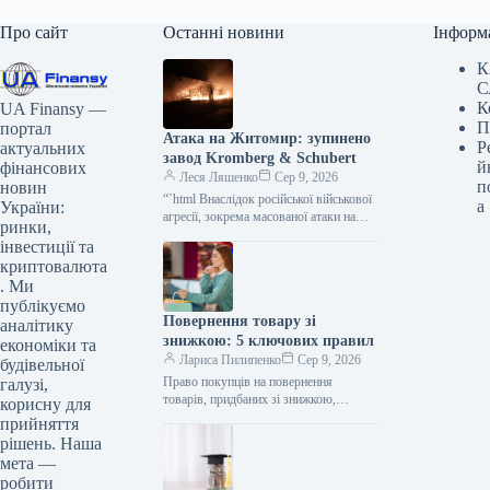
Про сайт
Останні новини
Інформ
К
С
К
UA Finansy —
П
портал
Атака на Житомир: зупинено
Р
актуальних
завод Kromberg & Schubert
й
фінансових
Леся Ляшенко
Сер 9, 2026
п
новин
“`html Внаслідок російської військової
а
України:
агресії, зокрема масованої атаки на
ринки,
Житомир у ніч на 9 серпня, значно
інвестиції та
постраждало підприємство Kromberg
криптовалюта
&…
. Ми
публікуємо
Повернення товару зі
аналітику
знижкою: 5 ключових правил
економіки та
Лариса Пилипенко
Сер 9, 2026
будівельної
Право покупців на повернення
галузі,
товарів, придбаних зі знижкою,
корисну для
залишається незмінним, попри
прийняття
розповсюджені оголошення про
рішень. Наша
неможливість повернення акційних
мета —
товарів. Такі обмеження…
робити