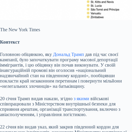
The New York Times
Контекст
Головною обіцянкою, яку
Дональд Трамп
дав під час своєї
кампанії, було започаткувати програму масової депортації
іммігрантів, і цю обіцянку він почав виконувати. У своїй
інавгураційній промові він оголосив «національний
надзвичайний стан на південному кордоні», пообіцявши
покласти край незаконним перетинам і повернути мільйони
«нелегальних злочинців» на батьківщину.
20 січня Трамп видав накази, згідно
з якими
військові
співпрацювали з Міністерством внутрішньої безпеки для
сприяння арештам, організації транспортування, включно з
авіасполученням, і управління логістикою.
22 січня він видав указ, який закрив південний кордон для