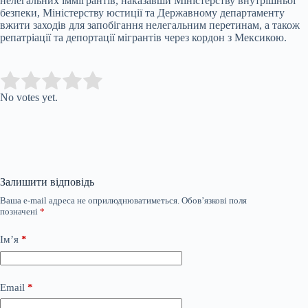
нелегальних іммігрантів, наказавши Міністерству внутрішньої
безпеки, Міністерству юстиції та Державному департаменту
вжити заходів для запобігання нелегальним перетинам, а також
репатріації та депортації мігрантів через кордон з Мексикою.
Submit Rating
Rate this item:
No votes yet.
Залишити відповідь
Ваша e-mail адреса не оприлюднюватиметься.
Обов’язкові поля
позначені
*
Ім’я
*
Email
*