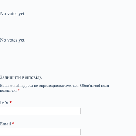
Submit Rating
Rate this
item:
No votes yet.
Submit Rating
Rate this item:
No votes yet.
Залишити відповідь
Ваша e-mail адреса не оприлюднюватиметься.
Обов’язкові поля
позначені
*
Ім’я
*
Email
*