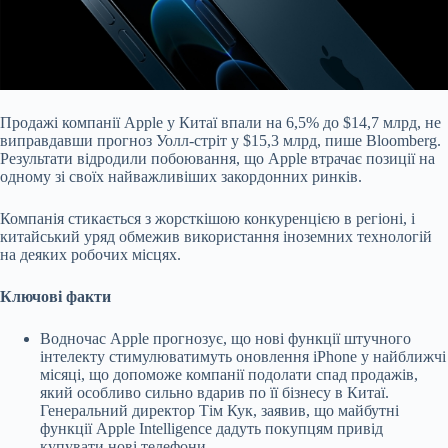
Продажі компанії Apple у Китаї впали на 6,5% до $14,7 млрд, не
виправдавши прогноз Уолл-стріт у $15,3 млрд, пише Bloomberg.
Результати відродили побоювання, що Apple
втрачає позиції на
одному зі своїх найважливіших закордонних ринків.
Компанія стикається з жорсткішою конкуренцією в регіоні, і
китайський уряд обмежив використання іноземних технологій
на деяких робочих місцях.
Ключові факти
Водночас Apple прогнозує, що нові функції штучного
інтелекту стимулюватимуть оновлення iPhone у найближчі
місяці, що допоможе компанії подолати спад продажів,
який особливо сильно вдарив по її бізнесу в Китаї.
Генеральний директор Тім Кук, заявив, що майбутні
функції Apple Intelligence дадуть покупцям привід
купувати нові телефони.