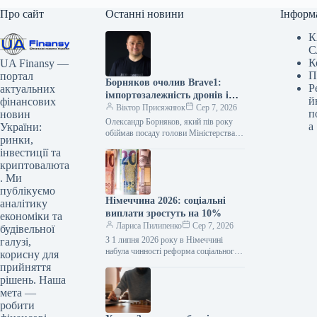
Про сайт
Останні новини
Інформ
К
С
К
UA Finansy —
П
портал
Борняков очолив Brave1:
Р
актуальних
імпортозалежність дронів і
й
фінансових
плани
Віктор Присяжнюк
Сер 7, 2026
п
новин
Олександр Борняков, який пів року
а
України:
обіймав посаду голови Міністерства
ринки,
цифрової трансформації, перейшов на
інвестиції та
нову відповідальну роль – очолив
криптовалюта
Наглядову раду…
. Ми
публікуємо
Німеччина 2026: соціальні
аналітику
виплати зростуть на 10%
економіки та
Лариса Пилипенко
Сер 7, 2026
будівельної
З 1 липня 2026 року в Німеччині
галузі,
набула чинності реформа соціального
корисну для
захисту. Програму Bürgergeld, яка
прийняття
діяла від 2023 року, замінила…
рішень. Наша
мета —
робити