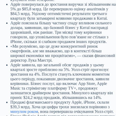
Apple повернулася до зростання виручки зі збільшенням на
5% до $85,8 млрд. Це перевершило оцінку аналітиків у
$84,5 млрд. Уцілому оптимістичні результати третього
кварталу були затьмарені млявими продажами в Китаї.
Apple пояснила більшу частину спаду впливом сильного
долара, заявивши, що базовий бізнес у Китаї насправді
здоровіший, ніж раніше. Три місяці тому керівники
говорили, що уповільнення було повʼязане не стільки з
iPhone, скільки зі слабким продажем інших продуктів.
«Ми розуміємо, що це дуже конкурентний ринок
смартфонів, але ми вважаємо, що в контексті більш
широкої економіки ми процвітаємо», — сказав фінансовий
директор Лука Маестрі.
Apple заявила, що загальний обсяг продажів у цьому
кварталі зросте приблизно на 5%. Уолл-стріт прогнозує
зростання на 4%. Послуги стануть ключовим моментом
цього періоду, показавши двозначне зростання, заявили
керівники. Бізнес послуг, що включає App Store, Apple
Music та стрімінгову платформу TV+, продовжує
залишатися драйвером зростання. Минулого кварталу він
приніс $24,2 млрд продажів, збільшившись на 14%.
Продажі флагманського продукту Apple, iPhone, склали
$39,3 млрд. Хоча ця цифра трохи знизилася порівняно з
минулим роком
, вона перевершила очікування Уолл-стріт.