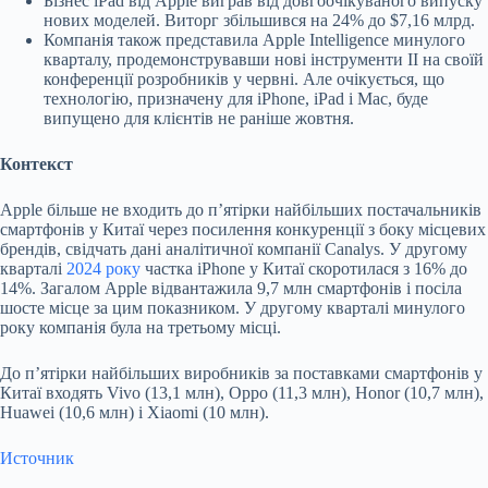
Бізнес iPad від Apple виграв від довгоочікуваного випуску
нових моделей. Виторг збільшився на 24% до $7,16 млрд.
Компанія також представила Apple Intelligence минулого
кварталу, продемонструвавши нові інструменти ІІ на своїй
конференції розробників у червні. Але очікується, що
технологію, призначену для iPhone, iPad і Mac, буде
випущено для клієнтів не раніше жовтня.
Контекст
Apple більше не входить до пʼятірки найбільших постачальників
смартфонів у Китаї через посилення конкуренції з боку місцевих
брендів, свідчать дані аналітичної компанії Canalys. У другому
кварталі
2024 року
частка iPhone у Китаї скоротилася з 16% до
14%. Загалом Apple відвантажила 9,7 млн смартфонів і посіла
шосте місце за цим показником. У другому кварталі минулого
року компанія була на третьому місці.
До пʼятірки найбільших виробників за поставками смартфонів у
Китаї входять Vivo (13,1 млн), Oppo (11,3 млн), Honor (10,7 млн),
Huawei (10,6 млн) і Xiaomi (10 млн).
Источник